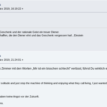
s
rz 2019, 16:19:22 »
es Geschenk und der rationale Geist ein treuer Diener.
cha
f
fen, die den Diener ehrt und das Geschenk vergessen hat!...Einstein
s
rz 2019, 21:24:01 »
immer mit den Worten „Mir ist ein bisschen schlecht" verlässt, führst Du wirklich
solitude and just stop the machine of thinking and enjoying what they call living, I just wanted 
haben keine Angst vor der Zukunft.
ns.