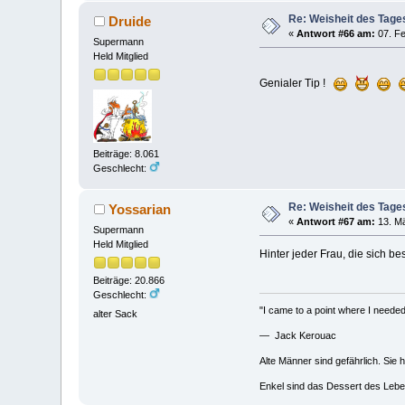
Re: Weisheit des Tage
Druide
«
Antwort #66 am:
07. Fe
Supermann
Held Mitglied
Genialer Tip !
Beiträge: 8.061
Geschlecht:
Re: Weisheit des Tage
Yossarian
«
Antwort #67 am:
13. Mä
Supermann
Held Mitglied
Hinter jeder Frau, die sich b
Beiträge: 20.866
Geschlecht:
"I came to a point where I needed 
alter Sack
— Jack Kerouac
Alte Männer sind gefährlich. Sie 
Enkel sind das Dessert des Lebe