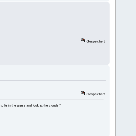
Gespeichert
Gespeichert
to lie in the grass and look at the clouds."