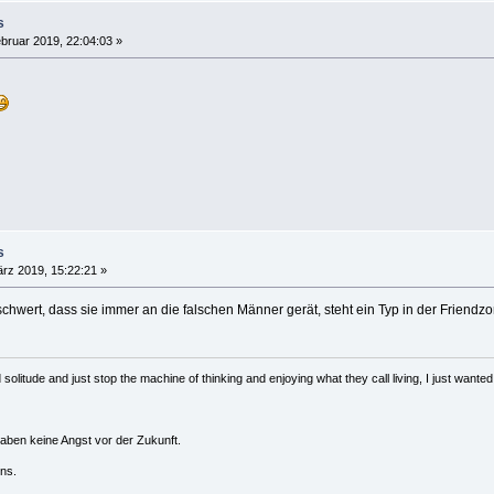
s
bruar 2019, 22:04:03 »
s
rz 2019, 15:22:21 »
eschwert, dass sie immer an die falschen Männer gerät, steht ein Typ in der Friendzo
solitude and just stop the machine of thinking and enjoying what they call living, I just wanted 
haben keine Angst vor der Zukunft.
ns.