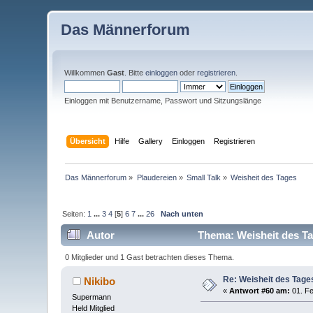
Das Männerforum
Willkommen
Gast
. Bitte
einloggen
oder
registrieren
.
Einloggen mit Benutzername, Passwort und Sitzungslänge
Übersicht
Hilfe
Gallery
Einloggen
Registrieren
Das Männerforum
»
Plaudereien
»
Small Talk
»
Weisheit des Tages
Seiten:
1
...
3
4
[
5
]
6
7
...
26
Nach unten
Autor
Thema: Weisheit des Ta
0 Mitglieder und 1 Gast betrachten dieses Thema.
Re: Weisheit des Tage
Nikibo
«
Antwort #60 am:
01. Fe
Supermann
Held Mitglied