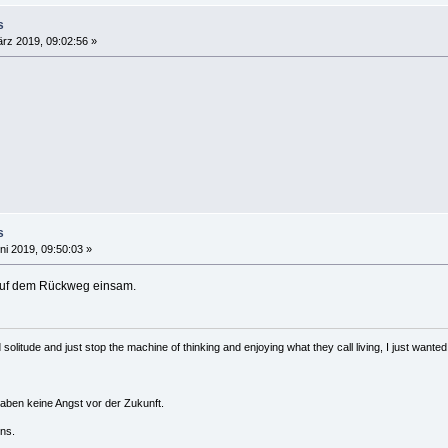
s
rz 2019, 09:02:56 »
s
ni 2019, 09:50:03 »
auf dem Rückweg einsam.
solitude and just stop the machine of thinking and enjoying what they call living, I just wanted 
haben keine Angst vor der Zukunft.
ns.