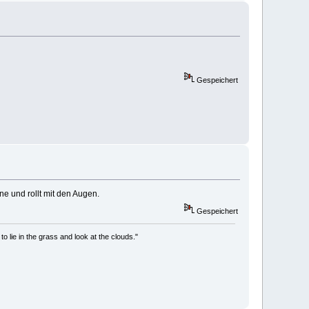
Gespeichert
ne und rollt mit den Augen.
Gespeichert
to lie in the grass and look at the clouds."