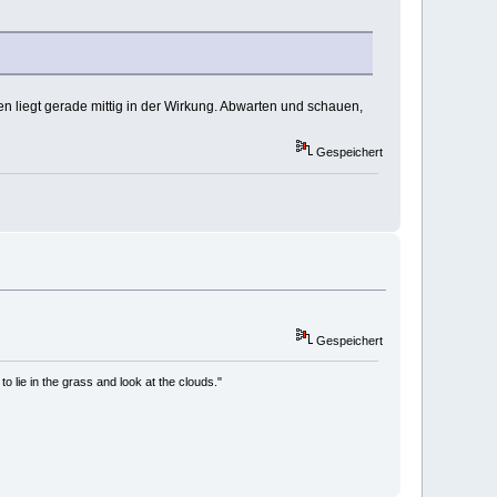
ven liegt gerade mittig in der Wirkung. Abwarten und schauen,
Gespeichert
Gespeichert
to lie in the grass and look at the clouds."