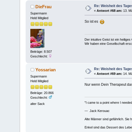
Re: Weisheit des Tage
DieFrau
«
Antwort #68 am:
13. Mä
Supermann
Held Mitglied
So ist es
Der intuitive Geist ist ein heilig
Wir haben eine Gesellschaft ers
Beiträge: 8.507
Geschlecht:
Re: Weisheit des Tage
Yossarian
«
Antwort #69 am:
14. Mä
Supermann
Held Mitglied
Nur wenn Dein Therapeut das Z
Beiträge: 20.866
Geschlecht:
"I came to a point where I needed 
alter Sack
— Jack Kerouac
Alte Männer sind gefährlich. Sie 
Enkel sind das Dessert des Lebe