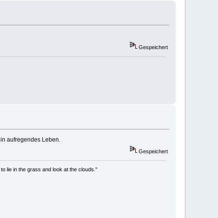
Gespeichert
 ein aufregendes Leben.
Gespeichert
to lie in the grass and look at the clouds."