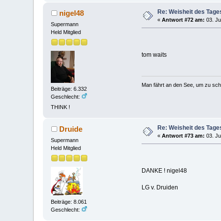
Re: Weisheit des Tage
nigel48
«
Antwort #72 am:
03. Ju
Supermann
Held Mitglied
tom waits
Man fährt an den See, um zu sc
Beiträge: 6.332
Geschlecht:
THINK !
Re: Weisheit des Tage
Druide
«
Antwort #73 am:
03. Ju
Supermann
Held Mitglied
DANKE ! nigel48
LG v. Druiden
Beiträge: 8.061
Geschlecht: