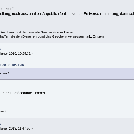
punktur?
dlung, noch auszuhalten. Angeblich fehlt das unter Erstverschlimmerung, dann sol
es Geschenk und der rationale Geist ein treuer Diener.
cha
f
fen, die den Diener ehrt und das Geschenk vergessen hat!...Einstein
s
bruar 2019, 10:25:31 »
ar 2019, 10:21:35
unktur?
es unter Homöopathie tummelt.
iegt.
s
bruar 2019, 11:47:26 »