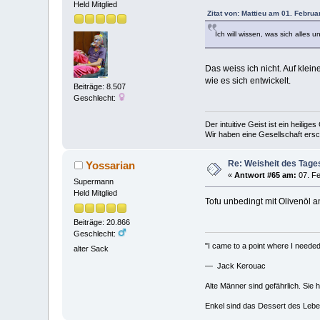
Held Mitglied
Zitat von: Mattieu am 01. Februa
Ich will wissen, was sich alles
Das weiss ich nicht. Auf klei
wie es sich entwickelt.
Beiträge: 8.507
Geschlecht:
Der intuitive Geist ist ein heilig
Wir haben eine Gesellschaft ers
Re: Weisheit des Tage
Yossarian
«
Antwort #65 am:
07. Fe
Supermann
Held Mitglied
Tofu unbedingt mit Olivenöl an
Beiträge: 20.866
Geschlecht:
"I came to a point where I needed 
alter Sack
— Jack Kerouac
Alte Männer sind gefährlich. Sie 
Enkel sind das Dessert des Lebe