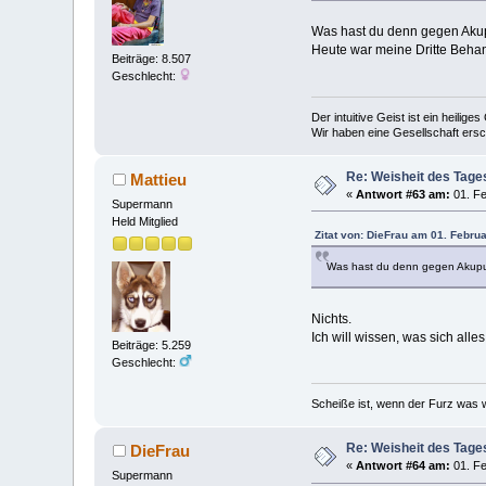
Was hast du denn gegen Aku
Heute war meine Dritte Behan
Beiträge: 8.507
Geschlecht:
Der intuitive Geist ist ein heilig
Wir haben eine Gesellschaft ers
Re: Weisheit des Tage
Mattieu
«
Antwort #63 am:
01. Fe
Supermann
Held Mitglied
Zitat von: DieFrau am 01. Febru
Was hast du denn gegen Akup
Nichts.
Ich will wissen, was sich all
Beiträge: 5.259
Geschlecht:
Scheiße ist, wenn der Furz was w
Re: Weisheit des Tage
DieFrau
«
Antwort #64 am:
01. Fe
Supermann