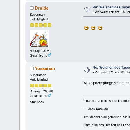
Re: Weisheit des Tage
Druide
«
Antwort #70 am:
15. Mä
Supermann
Held Mitglied
Beiträge: 8.061
Geschlecht:
Re: Weisheit des Tage
Yossarian
«
Antwort #71 am:
01. Ju
Supermann
Held Mitglied
Waldspaziergänge sind nur 
Beiträge: 20.866
Geschlecht:
"I came to a point where I needed 
alter Sack
— Jack Kerouac
Alte Männer sind gefährlich. Sie 
Enkel sind das Dessert des Lebe