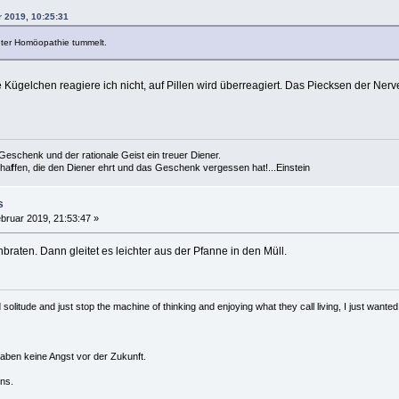
r 2019, 10:25:31
 unter Homöopathie tummelt.
ne Kügelchen reagiere ich nicht, auf Pillen wird überreagiert. Das Piecksen der Ner
es Geschenk und der rationale Geist ein treuer Diener.
cha
f
fen, die den Diener ehrt und das Geschenk vergessen hat!...Einstein
s
bruar 2019, 21:53:47 »
braten. Dann gleitet es leichter aus der Pfanne in den Müll.
solitude and just stop the machine of thinking and enjoying what they call living, I just wanted 
haben keine Angst vor der Zukunft.
ns.