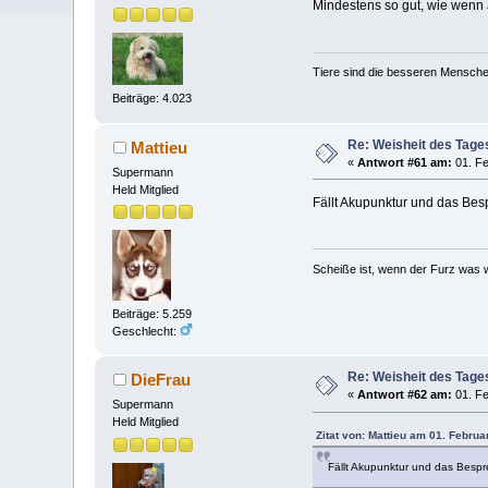
Mindestens so gut, wie wenn
Tiere sind die besseren Mensche
Beiträge: 4.023
Re: Weisheit des Tage
Mattieu
«
Antwort #61 am:
01. Fe
Supermann
Held Mitglied
Fällt Akupunktur und das Bes
Scheiße ist, wenn der Furz was w
Beiträge: 5.259
Geschlecht:
Re: Weisheit des Tage
DieFrau
«
Antwort #62 am:
01. Fe
Supermann
Held Mitglied
Zitat von: Mattieu am 01. Februa
Fällt Akupunktur und das Besp