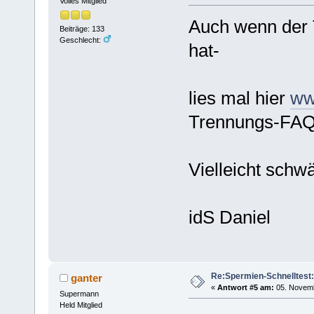
Volles Mitglied
Auch wenn der T
Beiträge: 133
Geschlecht:
hat-
lies mal hier
ww
Trennungs-FA
Vielleicht schw
idS Daniel
Re:Spermien-Schnelltest
ganter
«
Antwort #5 am:
05. Novemb
Supermann
Held Mitglied