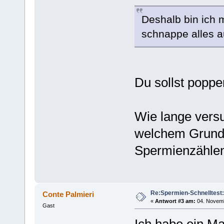
Deshalb bin ich 
schnappe alles 
Du sollst poppe
Wie lange versu
welchem Grund i
Spermienzähle
Re:Spermien-Schnelltest
Conte Palmieri
«
Antwort #3 am:
04. Novemb
Gast
Ich habe ein M