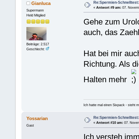
Re:Spermien-Schnelltest
Gianluca
«
Antwort #9 am:
07. Novemb
Supermann
Held Mitglied
Gehe zum Urolo
auch, das Zaeh
Beiträge: 2.517
Geschlecht:
Hat bei mir auc
Richtung. Als d
Halten mehr
Ich hatte mal einen Sixpack - steht mi
Re:Spermien-Schnelltest
Yossarian
«
Antwort #10 am:
07. Novem
Gast
Ich versteh imm