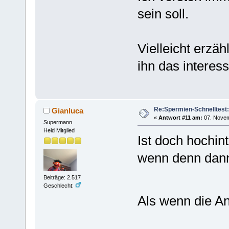
sein soll.
Vielleicht erzäh
ihn das interess
Re:Spermien-Schnelltest
Gianluca
«
Antwort #11 am:
07. Novem
Supermann
Held Mitglied
Ist doch hochi
wenn denn dann,
Beiträge: 2.517
Geschlecht:
Als wenn die A