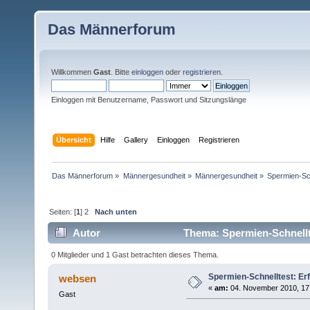
Das Männerforum
Willkommen
Gast
. Bitte
einloggen
oder
registrieren
.
Einloggen mit Benutzername, Passwort und Sitzungslänge
Übersicht
Hilfe
Gallery
Einloggen
Registrieren
Das Männerforum
»
Männergesundheit
»
Männergesundheit
»
Spermien-Sch
Seiten: [
1
]
2
Nach unten
Autor
Thema: Spermien-Schnellt
0 Mitglieder und 1 Gast betrachten dieses Thema.
Spermien-Schnelltest: Er
websen
«
am:
04. November 2010, 17
Gast