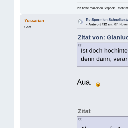
Ich hatte mal einen Sixpack - steht mi
Re:Spermien-Schnelltest
Yossarian
«
Antwort #12 am:
07. Novem
Gast
Zitat von: Gianl
Ist doch hochin
denn dann, veran
Aua.
Zitat