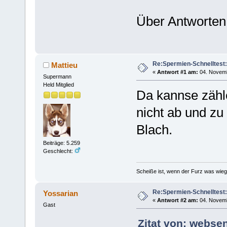
Über Antworten 
Re:Spermien-Schnelltest
Mattieu
«
Antwort #1 am:
04. Novemb
Supermann
Held Mitglied
Da kannse zähle
nicht ab und zu
Blach.
Beiträge: 5.259
Geschlecht:
Scheiße ist, wenn der Furz was wieg
Re:Spermien-Schnelltest
Yossarian
«
Antwort #2 am:
04. Novemb
Gast
Zitat von: webse