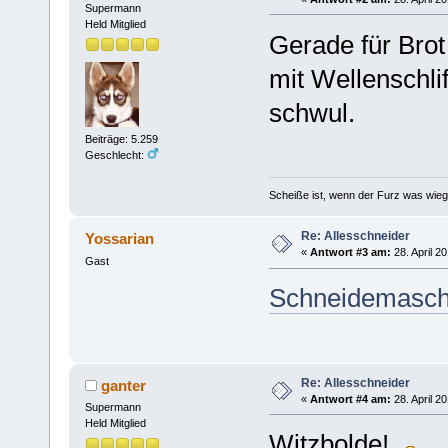
Supermann
Held Mitglied
Gerade für Brot
mit Wellenschli
schwul.
Beiträge: 5.259
Geschlecht:
Scheiße ist, wenn der Furz was wieg
Re: Allesschneider
Yossarian
«
Antwort #3 am:
28. April 2
Gast
Schneidemaschi
Re: Allesschneider
ganter
«
Antwort #4 am:
28. April 2
Supermann
Held Mitglied
Witzbolde!