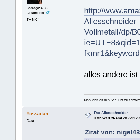
http://www.ama
Beiträge: 6.332
Geschlecht:
Allesschneider-
THINK !
Vollmetall/dp/
ie=UTF8&qid=1
fkmr1&keywords
alles andere ist
Man fährt an den See, um zu schwim
Re: Allesschneider
Yossarian
«
Antwort #6 am:
28. April 2
Gast
Zitat von: nigel4