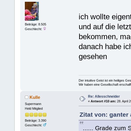
ich wollte eigen
und auf die let
Beiträge: 8.505
Geschlecht:
bekommen, mac
danach habe ich 
gesehen
Der intuitive Geist ist ein heiliges G
Wir haben eine Gesellschaft erscha
f
Re: Allesschneider
Kulle
«
Antwort #10 am:
28. April 
Supermann
Held Mitglied
Zitat von: ganter
Beiträge: 3.390
Geschlecht:
...... Grade zum