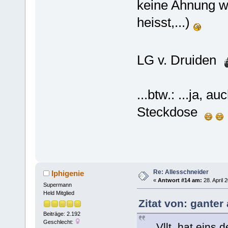
keine Ahnung w
heisst,...)
LG v. Druiden
...btw.: ...ja, 
Steckdose
Re: Allesschneider
Iphigenie
«
Antwort #14 am:
28. April 
Supermann
Held Mitglied
Zitat von: ganter
Beiträge: 2.192
Geschlecht:
... Vllt. hat ein