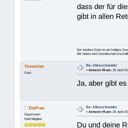
dass der für di
gibt in allen Re
Der intuitive Geist ist ein heiliges G
Wir haben eine Gesellschaft erscha
f
Re: Allesschneider
Yossarian
«
Antwort #8 am:
28. April 2
Gast
Ja, aber gibt e
Re: Allesschneider
DieFrau
«
Antwort #9 am:
28. April 2
Supermann
Held Mitglied
Du und deine 