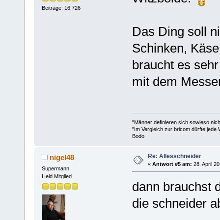
Beiträge: 16.726
Das Ding soll n
Schinken, Käse
braucht es seh
mit dem Messer 
"Männer definieren sich sowieso nic
"Im Vergleich zur bricom dürfte jede 
Bodo
Re: Allesschneider
nigel48
«
Antwort #5 am:
28. April 2
Supermann
Held Mitglied
dann brauchst 
die schneider ab