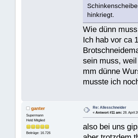
Schinkenscheiben
hinkriegt.
Wie dünn muss 
Ich hab vor ca 1
Brotschneidema
sein muss, wei
mm dünne Wurst
musste ich noch
Re: Allesschneider
ganter
«
Antwort #11 am:
28. April 
Supermann
Held Mitglied
also bei uns gi
Beiträge: 16.726
aber trotzdem t