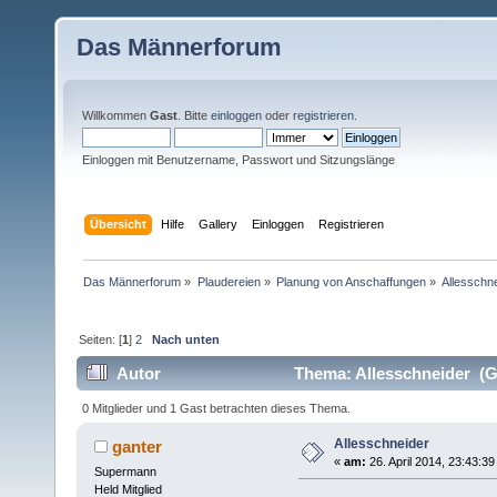
Das Männerforum
Willkommen
Gast
. Bitte
einloggen
oder
registrieren
.
Einloggen mit Benutzername, Passwort und Sitzungslänge
Übersicht
Hilfe
Gallery
Einloggen
Registrieren
Das Männerforum
»
Plaudereien
»
Planung von Anschaffungen
»
Allesschn
Seiten: [
1
]
2
Nach unten
Autor
Thema: Allesschneider (G
0 Mitglieder und 1 Gast betrachten dieses Thema.
Allesschneider
ganter
«
am:
26. April 2014, 23:43:39
Supermann
Held Mitglied