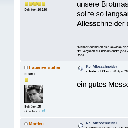
unsere Brotmas
Beiträge: 16.726
sollte so langs
Allesschneider 
"Männer definieren sich sowieso nic
"Im Vergleich zur bricom dürfte jede 
Bodo
Re: Allesschneider
frauenversteher
«
Antwort #1 am:
28. April 2
Neuling
ein gutes Mess
Beiträge: 25
Geschlecht:
Re: Allesschneider
Mattieu
«
Antwort #2 am:
28. April 2