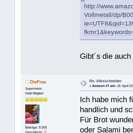
http://www.amazo
Vollmetall/dp/B
ie=UTF8&qid=13
fkmr1&keywords=
Gibt´s die auch
Re: Allesschneider
DieFrau
«
Antwort #7 am:
28. April 2
Supermann
Held Mitglied
Ich habe mich f
handlich und 
Für Brot wunder
oder Salami be
Beiträge: 8.505
Geschlecht: