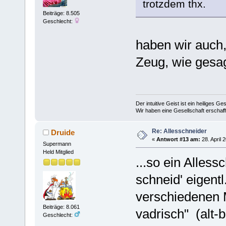
trotzdem thx.
Beiträge: 8.505
Geschlecht:
haben wir auch,
Zeug, wie gesagt
Der intuitive Geist ist ein heiliges G
Wir haben eine Gesellschaft erscha
f
Re: Allesschneider
Druide
«
Antwort #13 am:
28. April 
Supermann
Held Mitglied
...so ein Alles
schneid' eigentl.
verschiedenen Me
Beiträge: 8.061
vadrisch" (alt-
Geschlecht: