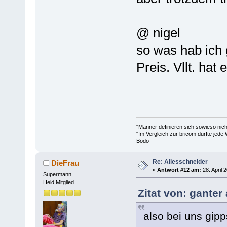
@ nigel
so was hab ich 
Preis. Vllt. ha
"Männer definieren sich sowieso nic
"Im Vergleich zur bricom dürfte jede 
Bodo
Re: Allesschneider
DieFrau
«
Antwort #12 am:
28. April 
Supermann
Held Mitglied
Zitat von: ganter
also bei uns gip