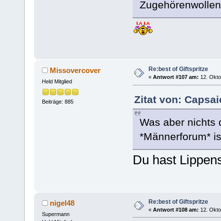
Zugehörenwollen
Re:best of Giftspritze
Missovercover
«
Antwort #107 am:
12. Okto
Held Mitglied
Zitat von: Caрsai
Beiträge: 885
Was aber nichts 
*Männerforum* is
Du hast Lippen
Re:best of Giftspritze
nigel48
«
Antwort #108 am:
12. Okto
Supermann