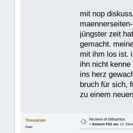
mit nop diskuss
maennerseiten-z
jüngster zeit ha
gemacht. meine
mit ihm los ist.
ihn nicht kenne 
ins herz gewachs
bruch für sich, 
zu einem neuen
Re:best of Giftspritze
Yossarian
«
Antwort #111 am:
13. Oktob
Gast