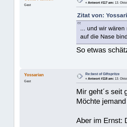
«
Antwort #117 am:
13. Okto
Gast
Zitat von: Yossar
... und wir wären
auf die Nase bin
So etwas schätz
Re:best of Giftspritze
Yossarian
«
Antwort #118 am:
13. Okto
Gast
Mir geht´s seit 
Möchte jemand 
Aber im Ernst: 