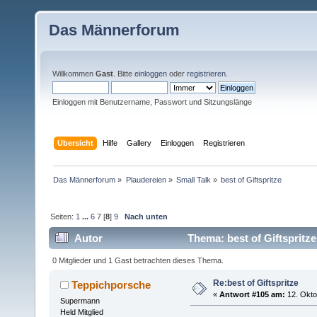
Das Männerforum
Willkommen
Gast
. Bitte
einloggen
oder
registrieren
.
Einloggen mit Benutzername, Passwort und Sitzungslänge
Übersicht
Hilfe
Gallery
Einloggen
Registrieren
Das Männerforum
»
Plaudereien
»
Small Talk
»
best of Giftspritze
Seiten:
1
...
6
7
[
8
]
9
Nach unten
Autor
Thema: best of Giftspritz
0 Mitglieder und 1 Gast betrachten dieses Thema.
Re:best of Giftspritze
Teppichporsche
«
Antwort #105 am:
12. Okto
Supermann
Held Mitglied