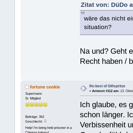
Zitat von: DüDo 
wäre das nicht ei
situation?
Na und? Geht e
Recht haben / 
Re:best of Giftspritze
fortune cookie
«
Antwort #112 am:
13. Okto
Supermann
Sr. Mitglied
Ich glaube, es 
schon länger. I
Beiträge: 362
Geschlecht:
Verbissenheit u
Help! I'm being held prisoner in a
Chinese bakery!