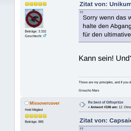
Zitat von: Uniku
Sorry wenn das w
halte den Abgang 
Beiträge: 3.332
für den ultimati
Geschlecht:
Kann sein! Und
Those are my principles, and if you do
Groucho Marx
Re:best of Giftspritze
Missovercover
«
Antwort #106 am:
12. Okto
Held Mitglied
Zitat von: Caрsai
Beiträge: 885