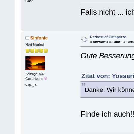
Gast
Falls nicht ... 
Re:best of Giftspritze
Sinfonie
«
Antwort #115 am:
13. Okto
Held Mitglied
Gute Besserung f
Beiträge: 532
Zitat von: Yossar
Geschlecht:
><((((º>
Danke. Wir könn
Finde ich auch!