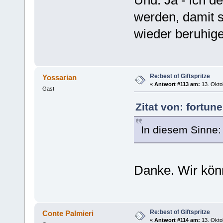
Und: Ja - ich d
werden, damit s
wieder beruhig
Re:best of Giftspritze
Yossarian
«
Antwort #113 am:
13. Okto
Gast
Zitat von: fortun
In diesem Sinne: 
Danke. Wir kön
Re:best of Giftspritze
Conte Palmieri
«
Antwort #114 am:
13. Okto