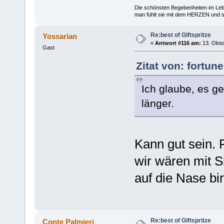
Die schönsten Begebenheiten im Lebe
man fühlt sie mit dem HERZEN und spe
Re:best of Giftspritze
Yossarian
«
Antwort #116 am:
13. Okto
Gast
Zitat von: fortun
Ich glaube, es g
länger.
Kann gut sein. 
wir wären mit S
auf die Nase bi
Re:best of Giftspritze
Conte Palmieri