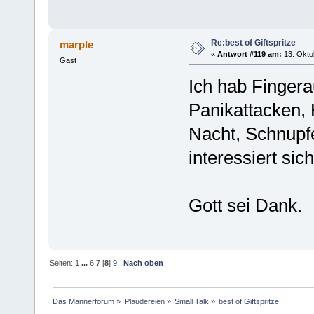
Re:best of Giftspritze
marple
«
Antwort #119 am:
13. Okto
Gast
Ich hab Finger
Panikattacken, 
Nacht, Schnupf
interessiert sich
Gott sei Dank.
Seiten:
1
...
6
7
[
8
]
9
Nach oben
Das Männerforum
»
Plaudereien
»
Small Talk
»
best of Giftspritze