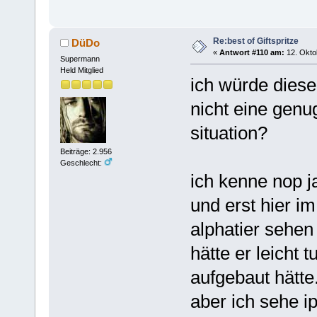
Re:best of Giftspritze
DüDo
«
Antwort #110 am:
12. Okto
Supermann
Held Mitglied
ich würde diese
nicht eine genug
situation?
Beiträge: 2.956
Geschlecht:
ich kenne nop ja
und erst hier i
alphatier sehen 
hätte er leicht
aufgebaut hätte.
aber ich sehe i