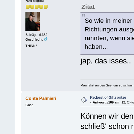
Held Mitglied
Zitat
So wie in meiner 
Richtungen ausget
Beiträge: 6.332
rannten, wenn sie
Geschlecht:
haben...
THINK !
jap, das isses..
Man fährt an den See, um zu schwim
Re:best of Giftspritze
Conte Palmieri
«
Antwort #109 am:
12. Okto
Gast
Können wir den 
schließ' schon 