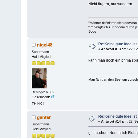
Nicht ärgern, nur wundern.
"Männer definieren sich sowieso
"Im Vergleich zur bricom dürfte je
Bodo
Re:Keine gute Idee ist 
nigel48
«
Antwort #13 am:
22. Se
Supermann
Held Mitglied
kann man doch ein prima spi
Man fährt an den See, um zu sc
Beiträge: 6.332
Geschlecht:
THINK !
Re:Keine gute Idee ist 
ganter
«
Antwort #14 am:
22. Se
Supermann
Held Mitglied
gibts schon. Nennt sich Flohs