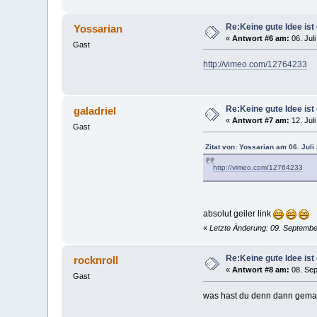
Re:Keine gute Idee ist 
Yossarian
«
Antwort #6 am:
06. Juli
Gast
http://vimeo.com/12764233
Re:Keine gute Idee ist 
galadriel
«
Antwort #7 am:
12. Juli
Gast
Zitat von: Yossarian am 06. Juli
http://vimeo.com/12764233
absolut geiler link
«
Letzte Änderung: 09. Septembe
Re:Keine gute Idee ist 
rocknroll
«
Antwort #8 am:
08. Sep
Gast
was hast du denn dann gemach