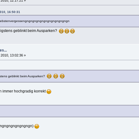
 2010, 12:17:21 »
2010, 16:50:31
liebstenvergessengngngngngngngngngngngngn
nigstens geblinkt beim Ausparken?
es...
 2010, 13:02:36 »
gstens geblinkt beim Ausparken?
ch immer hochgradig korrekt
ngngngngngngngngn)