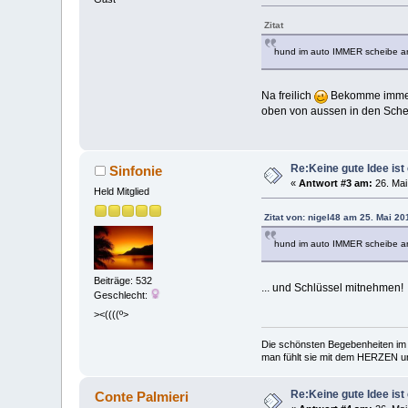
Zitat
hund im auto IMMER scheibe ar
Na freilich
Bekomme immer d
oben von aussen in den Schei
Re:Keine gute Idee ist 
Sinfonie
«
Antwort #3 am:
26. Mai
Held Mitglied
Zitat von: nigel48 am 25. Mai 20
hund im auto IMMER scheibe ar
Beiträge: 532
... und Schlüssel mitnehmen
Geschlecht:
><((((º>
Die schönsten Begebenheiten im 
man fühlt sie mit dem HERZEN und
Re:Keine gute Idee ist 
Conte Palmieri