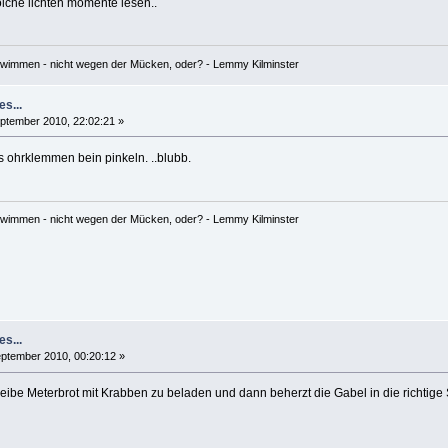
olche lichten momente lesen..
hwimmen - nicht wegen der Mücken, oder? - Lemmy Kilminster
es...
ptember 2010, 22:02:21 »
ns ohrklemmen bein pinkeln. ..blubb.
hwimmen - nicht wegen der Mücken, oder? - Lemmy Kilminster
es...
ptember 2010, 00:20:12 »
ibe Meterbrot mit Krabben zu beladen und dann beherzt die Gabel in die richtige S