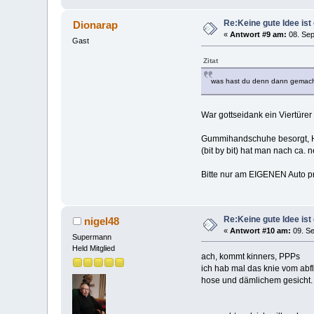
Re:Keine gute Idee ist 
Dionarap
«
Antwort #9 am:
08. Sep
Gast
Zitat
was hast du denn dann gemacht,
War gottseidank ein Viertürer m
Gummihandschuhe besorgt, Hä
(bit by bit) hat man nach ca
Bitte nur am EIGENEN Auto p
Re:Keine gute Idee ist 
nigel48
«
Antwort #10 am:
09. Se
Supermann
Held Mitglied
ach, kommt kinners, PPPs
ich hab mal das knie vom abf
hose und dämlichem gesicht.