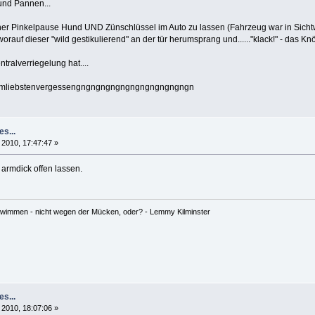
und Pannen...
einer Pinkelpause Hund UND Zünschlüssel im Auto zu lassen (Fahrzeug war in Sichtw
orauf dieser "wild gestikulierend" an der tür herumsprang und......"klack!" - das Kn
tralverriegelung hat....
amliebstenvergessengngngngngngngngngngngngn
es...
 2010, 17:47:47 »
armdick offen lassen.
hwimmen - nicht wegen der Mücken, oder? - Lemmy Kilminster
es...
 2010, 18:07:06 »