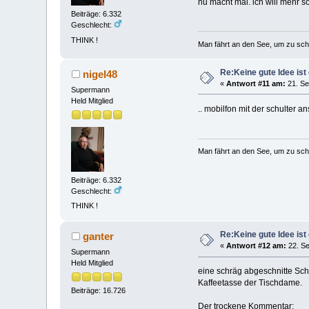
nu macht mal. ich will mehr s
Beiträge: 6.332
Geschlecht:
THINK !
Man fährt an den See, um zu sc
Re:Keine gute Idee ist 
nigel48
«
Antwort #11 am:
21. Se
Supermann
Held Mitglied
.. mobilfon mit der schulter a
Man fährt an den See, um zu sc
Beiträge: 6.332
Geschlecht:
THINK !
Re:Keine gute Idee ist 
ganter
«
Antwort #12 am:
22. Se
Supermann
Held Mitglied
eine schräg abgeschnitte Sche
Kaffeetasse der Tischdame.
Beiträge: 16.726
Der trockene Kommentar: