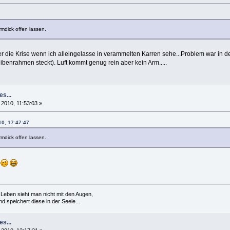
mdick offen lassen.
ie Krise wenn ich alleingelasse in verammelten Karren sehe...Problem war in de
benrahmen steckt). Luft kommt genug rein aber kein Arm.....
es...
 2010, 11:53:03 »
10, 17:47:47
mdick offen lassen.
!
Leben sieht man nicht mit den Augen,
 speichert diese in der Seele...
es...