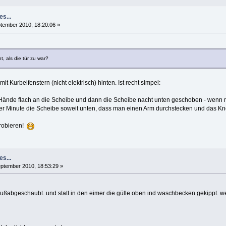
es...
tember 2010, 18:20:06 »
 als die tür zu war?
it Kurbelfenstern (nicht elektrisch) hinten. Ist recht simpel:
nde flach an die Scheibe und dann die Scheibe nacht unten geschoben - wenn ma
. ner Minute die Scheibe soweit unten, dass man einen Arm durchstecken und das 
robieren!
es...
ptember 2010, 18:53:29 »
lußabgeschaubt. und statt in den eimer die gülle oben ind waschbecken gekippt. w