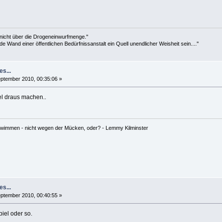
 nicht über die Drogeneinwurfmenge."
de Wand einer öffentlichen Bedürfnissanstalt ein Quell unendlicher Weisheit sein...."
es...
ptember 2010, 00:35:06 »
el draus machen..
hwimmen - nicht wegen der Mücken, oder? - Lemmy Kilminster
es...
ptember 2010, 00:40:55 »
piel oder so.