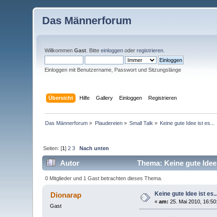
Das Männerforum
Willkommen
Gast
. Bitte
einloggen
oder
registrieren
.
Einloggen mit Benutzername, Passwort und Sitzungslänge
Übersicht
Hilfe
Gallery
Einloggen
Registrieren
Das Männerforum
»
Plaudereien
»
Small Talk
»
Keine gute Idee ist es...
Seiten: [
1
]
2
3
Nach unten
Autor
Thema: Keine gute Idee 
0 Mitglieder und 1 Gast betrachten dieses Thema.
Keine gute Idee ist es..
Dionarap
«
am:
25. Mai 2010, 16:50
Gast