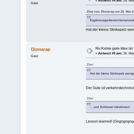
«
Antwort #4 am:
26. Mai
Gast
Zitat von: Dionarap am 25. Mai 
Esgibtsotagediemöchtemanam
Hat der kleine Stinkepelz we
Re:Keine gute Idee ist 
Dionarap
«
Antwort #5 am:
26. Mai
Gast
Zitat
Hat der kleine Stinkepelz weni
Der Gute ist verkehrstechnis
Zitat
... und Schlüssel mitnehmen!
Lesson learned! (Gngngng