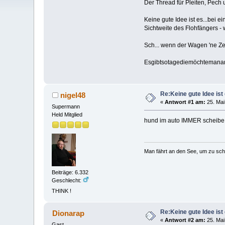
Der Thread für Pleiten, Pech 
Keine gute Idee ist es...bei 
Sichtweite des Flohfängers - w
Sch... wenn der Wagen 'ne Zen
Esgibtsotagediemöchteman
Re:Keine gute Idee ist 
nigel48
«
Antwort #1 am:
25. Mai
Supermann
Held Mitglied
hund im auto IMMER scheibe 
Man fährt an den See, um zu sc
Beiträge: 6.332
Geschlecht:
THINK !
Re:Keine gute Idee ist 
Dionarap
«
Antwort #2 am:
25. Mai
Gast