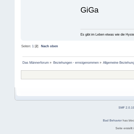
GiGa
Es gibt im Leben etwas wie die Hyste
Seiten:
1
[
2
]
Nach oben
Das Männerforum
»
Beziehungen - ernstgenommen
»
Allgemeine Beziehun
SMF 2.0.1
Bad Behavior
has blo
Seite erstell