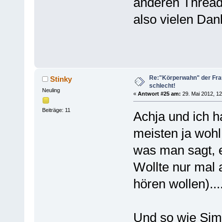
anderen Threa
also vielen Dan
Re:"Körperwahn" der Frau
Stinky
schlecht!
Neuling
«
Antwort #25 am:
29. Mai 2012, 12
Beiträge: 11
Achja und ich ha
meisten ja woh
was man sagt, es
Wollte nur mal 
hören wollen)...
Und so wie Simp