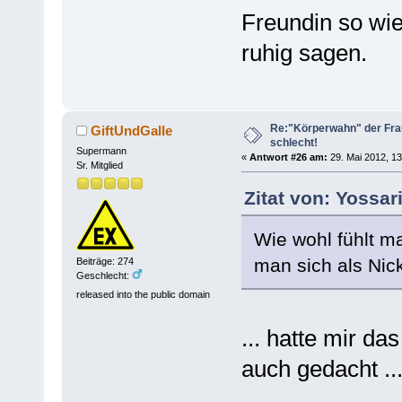
Freundin so wie 
ruhig sagen.
Re:"Körperwahn" der Frau
GiftUndGalle
schlecht!
Supermann
«
Antwort #26 am:
29. Mai 2012, 13
Sr. Mitglied
Zitat von: Yossar
Wie wohl fühlt m
man sich als Nic
Beiträge: 274
Geschlecht:
released into the public domain
... hatte mir d
auch gedacht ..