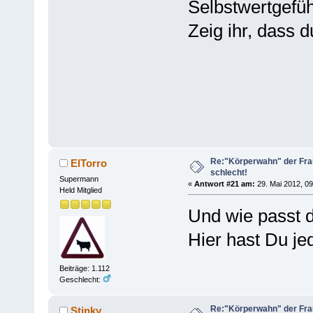
Selbstwertgefüh
Zeig ihr, dass d
Re:"Körperwahn" der Frau
ElTorro
schlecht!
Supermann
«
Antwort #21 am:
29. Mai 2012, 09
Held Mitglied
Und wie passt d
Hier hast Du je
Beiträge: 1.112
Geschlecht:
Re:"Körperwahn" der Frau
Stinky