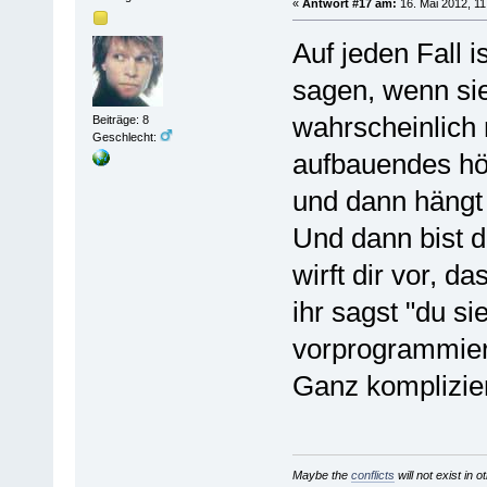
«
Antwort #17 am:
16. Mai 2012, 11
Auf jeden Fall i
sagen, wenn sie
wahrscheinlich 
Beiträge: 8
Geschlecht:
aufbauendes hö
und dann hängt
Und dann bist d
wirft dir vor, d
ihr sagst "du si
vorprogrammier
Ganz komplizie
Maybe the
conflicts
will not exist in o