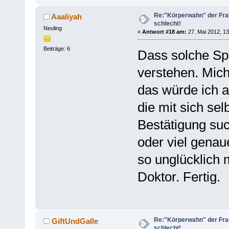
Re:"Körperwahn" der Frau
Aaaliyah
schlecht!
Neuling
«
Antwort #18 am:
27. Mai 2012, 13
Beiträge: 6
Dass solche Sp
verstehen. Mich
das würde ich a
die mit sich sel
Bestätigung such
oder viel genau
so unglücklich 
Doktor. Fertig.
Re:"Körperwahn" der Frau
GiftUndGalle
schlecht!