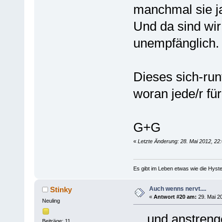
manchmal sie j
Und da sind wir
unempfänglich.
Dieses sich-run
woran jede/r fü
G+G
«
Letzte Änderung: 28. Mai 2012, 22
Es gibt im Leben etwas wie die Hyste
Auch wenns nervt....
Stinky
«
Antwort #20 am:
29. Mai 20
Neuling
... und anstreng
Beiträge: 11