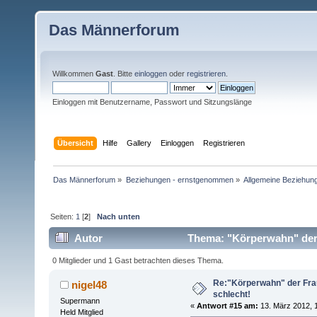
Das Männerforum
Willkommen
Gast
. Bitte
einloggen
oder
registrieren
.
Einloggen mit Benutzername, Passwort und Sitzungslänge
Übersicht
Hilfe
Gallery
Einloggen
Registrieren
Das Männerforum
»
Beziehungen - ernstgenommen
»
Allgemeine Beziehun
Seiten:
1
[
2
]
Nach unten
Autor
Thema: "Körperwahn" der F
0 Mitglieder und 1 Gast betrachten dieses Thema.
Re:"Körperwahn" der Frau
nigel48
schlecht!
Supermann
«
Antwort #15 am:
13. März 2012, 1
Held Mitglied