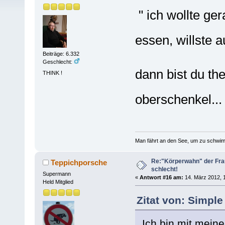
" ich wollte ge
essen, willste
Beiträge: 6.332
Geschlecht:
dann bist du th
THINK !
oberschenkel..
Man fährt an den See, um zu schwim
Re:"Körperwahn" der Frau
Teppichporsche
schlecht!
Supermann
«
Antwort #16 am:
14. März 2012, 1
Held Mitglied
Zitat von: Simple
Ich bin mit mein