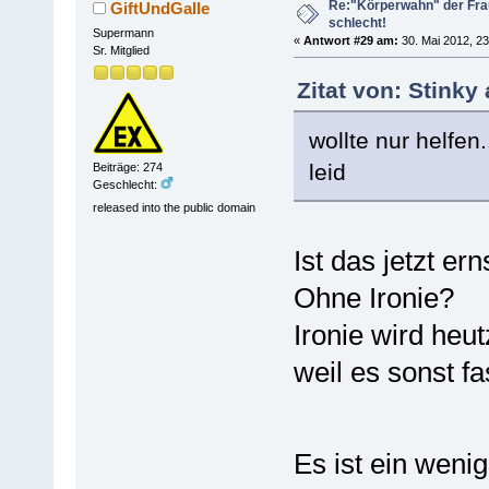
Re:"Körperwahn" der Frau
GiftUndGalle
schlecht!
Supermann
«
Antwort #29 am:
30. Mai 2012, 23
Sr. Mitglied
Zitat von: Stinky
wollte nur helfen.
leid
Beiträge: 274
Geschlecht:
released into the public domain
Ist das jetzt er
Ohne Ironie?
Ironie wird heu
weil es sonst f
Es ist ein weni