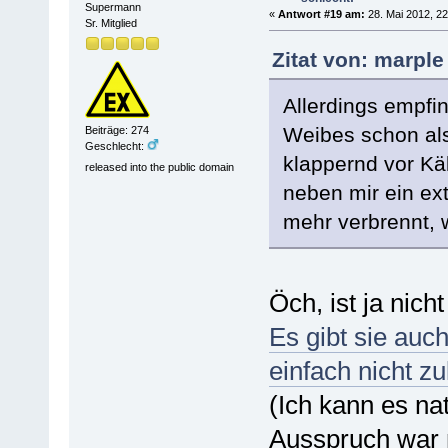
Supermann
«
Antwort #19 am:
28. Mai 2012, 22
Sr. Mitglied
Zitat von: marple
Allerdings empfin
Weibes schon al
Beiträge: 274
Geschlecht:
klappernd vor Käl
released into the public domain
neben mir ein ext
mehr verbrennt, 
Öch, ist ja nicht
Es gibt sie auc
einfach nicht z
(Ich kann es nat
Ausspruch war m