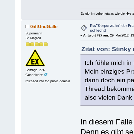
Es gibt im Leben etwas wie die Hyste
Re:"Körperwahn" der Frau
GiftUndGalle
schlecht!
Supermann
«
Antwort #27 am:
29. Mai 2012, 13
Sr. Mitglied
Zitat von: Stinky
Ich fühle mich i
Mein einziges Pr
Beiträge: 274
Geschlecht:
dann doch ein p
released into the public domain
Thread bekomme
also vielen Dank 
In diesem Falle 
Denn es gibt se