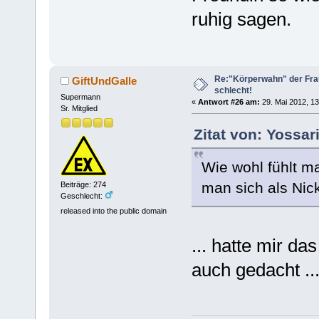
ruhig sagen.
Re:"Körperwahn" der Frau
GiftUndGalle
schlecht!
Supermann
«
Antwort #26 am:
29. Mai 2012, 13
Sr. Mitglied
Zitat von: Yossar
Wie wohl fühlt m
man sich als Nic
Beiträge: 274
Geschlecht:
released into the public domain
... hatte mir d
auch gedacht ..