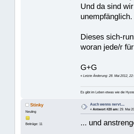
Und da sind wir
unempfänglich.
Dieses sich-run
woran jede/r fü
G+G
«
Letzte Änderung: 28. Mai 2012, 22
Es gibt im Leben etwas wie die Hyste
Auch wenns nervt....
Stinky
«
Antwort #20 am:
29. Mai 20
Neuling
... und anstreng
Beiträge: 11