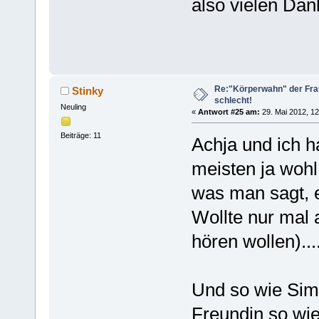
also vielen Dan
Re:"Körperwahn" der Frau
Stinky
schlecht!
Neuling
«
Antwort #25 am:
29. Mai 2012, 12
Beiträge: 11
Achja und ich ha
meisten ja woh
was man sagt, es
Wollte nur mal 
hören wollen)...
Und so wie Simp
Freundin so wie 