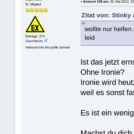
«
Antwort #29 am:
30. Mai 2012, 23
Sr. Mitglied
Zitat von: Stinky
wollte nur helfen.
leid
Beiträge: 274
Geschlecht:
released into the public domain
Ist das jetzt er
Ohne Ironie?
Ironie wird heu
weil es sonst f
Es ist ein weni
Machst du dich