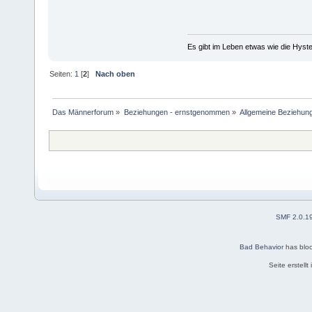
Es gibt im Leben etwas wie die Hyste
Seiten:
1
[
2
]
Nach oben
Das Männerforum
»
Beziehungen - ernstgenommen
»
Allgemeine Beziehun
SMF 2.0.1
Bad Behavior
has blo
Seite erstell