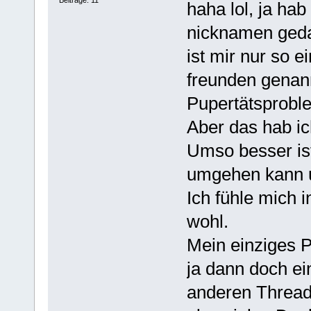
Beiträge: 11
haha lol, ja ha
nicknamen geda
ist mir nur so e
freunden genan
Pupertätsprobl
Aber das hab ich
Umso besser ist
umgehen kann u
Ich fühle mich 
wohl.
Mein einziges P
ja dann doch e
anderen Threa