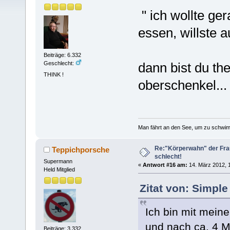
" ich wollte ge
essen, willste
Beiträge: 6.332
dann bist du th
Geschlecht:
THINK !
oberschenkel..
Man fährt an den See, um zu schwim
Re:"Körperwahn" der Frau
Teppichporsche
schlecht!
Supermann
«
Antwort #16 am:
14. März 2012, 1
Held Mitglied
Zitat von: Simple
Ich bin mit mein
und nach ca. 4 M
Beiträge: 3.332