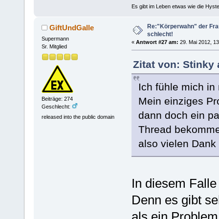
Es gibt im Leben etwas wie die Hyste
Re:"Körperwahn" der Frau
GiftUndGalle
schlecht!
Supermann
«
Antwort #27 am:
29. Mai 2012, 13
Sr. Mitglied
Zitat von: Stinky
Ich fühle mich i
Mein einziges Pr
Beiträge: 274
Geschlecht:
dann doch ein p
released into the public domain
Thread bekomme
also vielen Dank 
In diesem Falle 
Denn es gibt se
als ein Problem