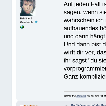
Auf jeden Fall i
sagen, wenn sie
wahrscheinlich 
Beiträge: 8
Geschlecht:
aufbauendes hö
und dann hängt
Und dann bist d
wirft dir vor, d
ihr sagst "du si
vorprogrammier
Ganz komplizie
Maybe the
conflicts
will not exist in o
Re:"Körperwahn" der Frau