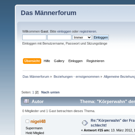
Das Männerforum
Willkommen
Gast
. Bitte
einloggen
oder
registrieren
.
Einloggen mit Benutzername, Passwort und Sitzungslänge
Übersicht
Hilfe
Gallery
Einloggen
Registrieren
Das Männerforum
»
Beziehungen - ernstgenommen
»
Allgemeine Beziehun
Seiten:
1
[
2
]
Nach unten
Autor
Thema: "Körperwahn" der F
0 Mitglieder und 1 Gast betrachten dieses Thema.
Re:"Körperwahn" der Frau
nigel48
schlecht!
Supermann
«
Antwort #15 am:
13. März 2012, 1
Held Mitglied