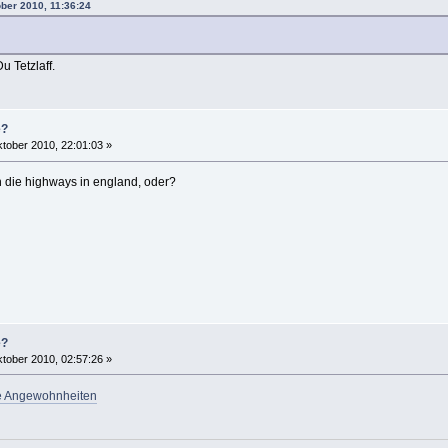
ober 2010, 11:36:24
u Tetzlaff.
e?
tober 2010, 22:01:03 »
die highways in england, oder?
e?
tober 2010, 02:57:26 »
he Angewohnheiten