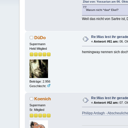
Zitat von: Yossarian am 06. Okt
Warum nicht *das* Ekel?
Weil das nicht von Sartre ist, D
Re:Was lest ihr gerad
DüDo
«
Antwort #61 am:
06. Ok
Supermann
Held Mitglied
hemingway nennen sich doch 
Beiträge: 2.956
Geschlecht:
Re:Was lest ihr gerad
Koenich
«
Antwort #62 am:
07. Ok
Supermann
Sr. Mitglied
Philipp Ardagh - Abscheulic