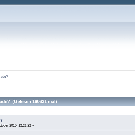
erade?
rade? (Gelesen 160631 mal)
e?
tober 2010, 12:21:22 »