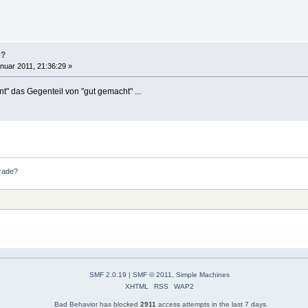
e?
nuar 2011, 21:36:29 »
nt" das Gegenteil von "gut gemacht" ...
erade?
SMF 2.0.19
|
SMF © 2011
,
Simple Machines
XHTML
RSS
WAP2
Bad Behavior
has blocked
2911
access attempts in the last 7 days.