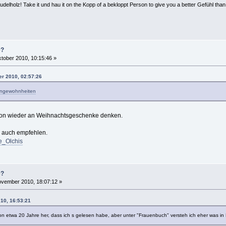
lholz! Take it und hau it on the Kopp of a bekloppt Person to give you a better Gefühl than
e?
tober 2010, 10:15:46 »
er 2010, 02:57:26
 Angewohnheiten
on wieder an Weihnachtsgeschenke denken.
r auch empfehlen.
ie_Olchis
e?
vember 2010, 18:07:12 »
010, 16:53:21
chon etwa 20 Jahre her, dass ich s gelesen habe, aber unter "Frauenbuch" versteh ich eher was i