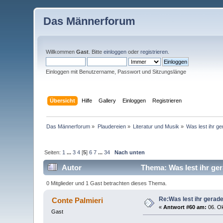
Das Männerforum
Willkommen
Gast
. Bitte
einloggen
oder
registrieren
.
Einloggen mit Benutzername, Passwort und Sitzungslänge
Übersicht
Hilfe
Gallery
Einloggen
Registrieren
Das Männerforum
»
Plaudereien
»
Literatur und Musik
»
Was lest ihr g
Seiten:
1
...
3
4
[
5
]
6
7
...
34
Nach unten
Autor
Thema: Was lest ihr ge
0 Mitglieder und 1 Gast betrachten dieses Thema.
Re:Was lest ihr gerad
Conte Palmieri
«
Antwort #60 am:
06. Ok
Gast