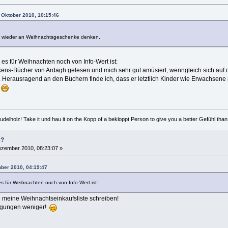
 Oktober 2010, 10:15:46
 wieder an Weihnachtsgeschenke denken.
 es für Weihnachten noch von Info-Wert ist:
ckens-Bücher von Ardagh gelesen und mich sehr gut amüsiert, wenngleich sich auf d
Herausragend an den Büchern finde ich, dass er letztlich Kinder wie Erwachsene 
.
lholz! Take it und hau it on the Kopp of a bekloppt Person to give you a better Gefühl than
e?
zember 2010, 08:23:07 »
mber 2010, 04:19:47
es für Weihnachten noch von Info-Wert ist:
te meine Weihnachtseinkaufsliste schreiben!
egungen weniger!