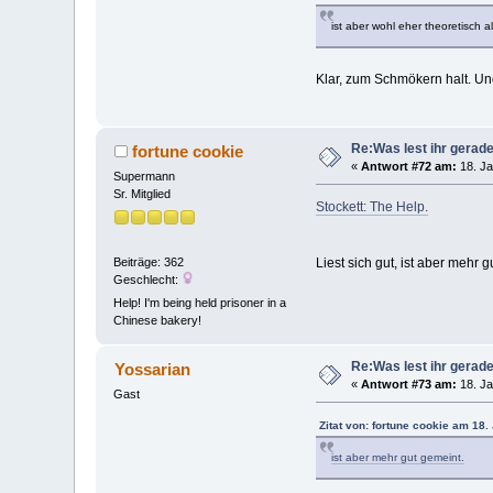
ist aber wohl eher theoretisch al
Klar, zum Schmökern halt. Un
Re:Was lest ihr gerad
fortune cookie
«
Antwort #72 am:
18. Ja
Supermann
Sr. Mitglied
Stockett: The Help.
Beiträge: 362
Liest sich gut, ist aber mehr g
Geschlecht:
Help! I'm being held prisoner in a
Chinese bakery!
Re:Was lest ihr gerad
Yossarian
«
Antwort #73 am:
18. Ja
Gast
Zitat von: fortune cookie am 18.
ist aber mehr gut gemeint.