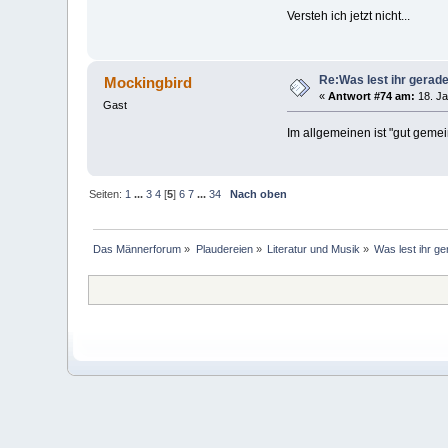
Versteh ich jetzt nicht...
Re:Was lest ihr gerad
Mockingbird
«
Antwort #74 am:
18. Ja
Gast
Im allgemeinen ist "gut gemei
Seiten:
1
...
3
4
[
5
]
6
7
...
34
Nach oben
Das Männerforum
»
Plaudereien
»
Literatur und Musik
»
Was lest ihr g