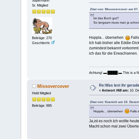
Supermann
Sr. Mitglied
Zitat von: Missovercover am 07.
Ist das Buch gut?
So langsam muss man ja schon
Hoppla... übersehen
Falls
Beiträge: 270
Ich hab bisher alle Eddie-Di
Geschlecht:
zumindest bekannt vorkommt. 
ich das für die Erwachsenen
Achtung! ▬|████|▬ This is a Nude
Re:Was lest ihr gerad
Missovercover
«
Antwort #68 am:
10. De
Held Mitglied
Zitat von: Koenich am 10. Deze
Beiträge: 885
Hoppla... übersehen
Falls 
Ja,ist es noch.Ich wollte heu
Macht schon mal zwei Überl