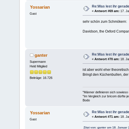
Re:Was lest ihr gerad
Yossarian
«
Antwort #69 am:
17. Ja
Gast
sehr schön zum Schmökern:
Davidson, the Oxford Compan
Re:Was lest ihr gerad
ganter
«
Antwort #70 am:
18. Ja
Supermann
Held Mitglied
ist aber wohl eher theoretisch
Bringt den Küchenbullen, der
Beiträge: 16.726
"Männer definieren sich sowieso
"Im Vergleich zur bricom dürfte je
Bodo
Re:Was lest ihr gerad
Yossarian
«
Antwort #71 am:
18. Ja
Gast
Zitat von: ganter am 18. Januar 