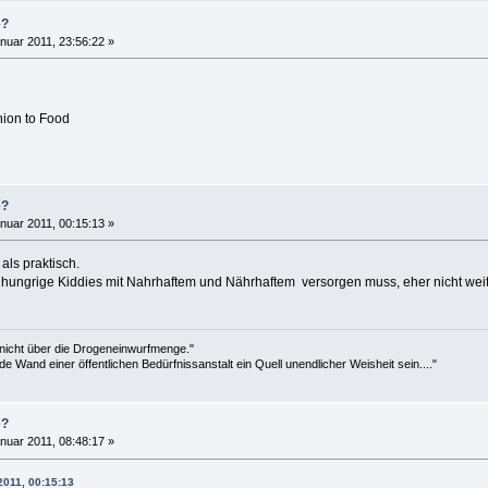
e?
nuar 2011, 23:56:22 »
ion to Food
e?
nuar 2011, 00:15:13 »
 als praktisch.
 hungrige Kiddies mit Nahrhaftem und Nährhaftem versorgen muss, eher nicht weit
 nicht über die Drogeneinwurfmenge."
de Wand einer öffentlichen Bedürfnissanstalt ein Quell unendlicher Weisheit sein...."
e?
nuar 2011, 08:48:17 »
2011, 00:15:13