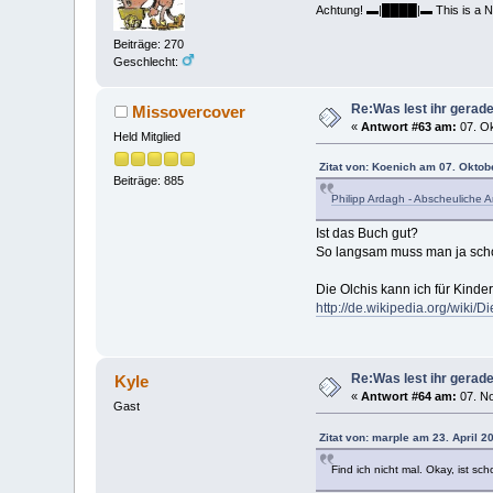
Achtung! ▬|████|▬ This is a Nude
Beiträge: 270
Geschlecht:
Re:Was lest ihr gerad
Missovercover
«
Antwort #63 am:
07. Ok
Held Mitglied
Zitat von: Koenich am 07. Oktob
Beiträge: 885
Philipp Ardagh - Abscheuliche
Ist das Buch gut?
So langsam muss man ja sch
Die Olchis kann ich für Kinde
http://de.wikipedia.org/wiki/D
Re:Was lest ihr gerad
Kyle
«
Antwort #64 am:
07. No
Gast
Zitat von: marple am 23. April 2
Find ich nicht mal. Okay, ist s