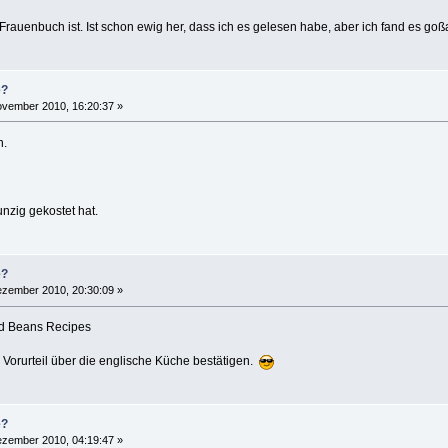
Frauenbuch ist. Ist schon ewig her, dass ich es gelesen habe, aber ich fand es goßa
e?
vember 2010, 16:20:37 »
h.
nzig gekostet hat.
e?
zember 2010, 20:30:09 »
d Beans Recipes
 Vorurteil über die englische Küche bestätigen.
e?
zember 2010, 04:19:47 »