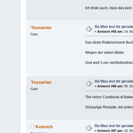
Ich finde auch, dass das kein 
Re:Was lest ihr gerad
Yossarian
«
Antwort #65 am:
14. No
Gast
Das dicke Rattelschneck Buc
Wegen der vielen Bilder.
Und weil´s nur vierfünfundneu
Re:Was lest ihr gerad
Yossarian
«
Antwort #66 am:
09. De
Gast
The Heinz Cookbook of Bake
Schaurige Rezepte, die jedes
Re:Was lest ihr gerad
Koenich
«
Antwort #67 am:
10. De