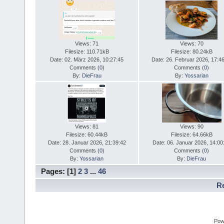
Views: 71
Views: 70
Filesize: 110.71kB
Filesize: 80.24kB
Date: 02. März 2026, 10:27:45
Date: 26. Februar 2026, 17:4
Comments (
0
)
Comments (
0
)
By:
DieFrau
By:
Yossarian
Views: 81
Views: 90
Filesize: 60.44kB
Filesize: 64.66kB
Date: 28. Januar 2026, 21:39:42
Date: 06. Januar 2026, 14:00
Comments (
0
)
Comments (
0
)
By:
Yossarian
By:
DieFrau
Pages: [
1
]
2
3
...
46
Re
Pow