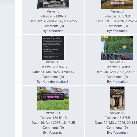
Views: 3
Views: 8
Filesize: 71.88kB
Filesize: 86.57kB
Date: 02. August 2026, 20:20:55
Date: 19. Juli 2026, 11:52:2
Comments (
0
)
Comments (
0
)
By:
Yossarian
By:
Yossarian
Views: 15
Views: 38
Filesize: 283.96kB
Filesize: 89.43kB
Date: 31. Mai 2026, 17:09:44
Date: 30. April 2026, 20:38:
Comments (
0
)
Comments (
0
)
By:
Korinthenkackerin
By:
Yossarian
Views: 51
Views: 63
Filesize: 139.51kB
Filesize: 48.37kB
Date: 19. April 2026, 18:40:35
Date: 22. März 2026, 20:13:
Comments (
0
)
Comments (
0
)
By:
Yossarian
By:
Yossarian