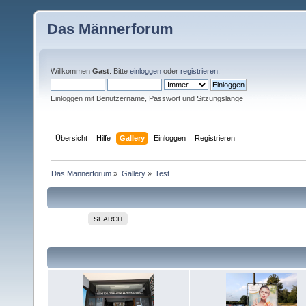
Das Männerforum
Willkommen
Gast
. Bitte
einloggen
oder
registrieren
.
Einloggen mit Benutzername, Passwort und Sitzungslänge
Übersicht
Hilfe
Gallery
Einloggen
Registrieren
Das Männerforum
»
Gallery
»
Test
SEARCH