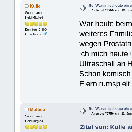
Re: Warum ist heute ein g
Kulle
«
Antwort #3755 am:
10. Jun
Supermann
Held Mitglied
War heute beim
Beiträge: 3.390
weiteres Famili
Geschlecht:
wegen Prostata
ich mich heute
Ultraschall an 
Schon komisch 
Eiern rumspielt.
Re: Warum ist heute ein g
Mattieu
«
Antwort #3756 am:
11. Jun
Supermann
Held Mitglied
Zitat von: Kulle 