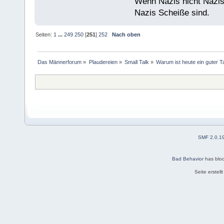
Wenn Nazis nicht Nazis
Nazis Scheiße sind.
Seiten:
1
...
249
250
[
251
]
252
Nach oben
Das Männerforum
»
Plaudereien
»
Small Talk
»
Warum ist heute ein guter 
SMF 2.0.1
Bad Behavior
has blo
Seite erstel