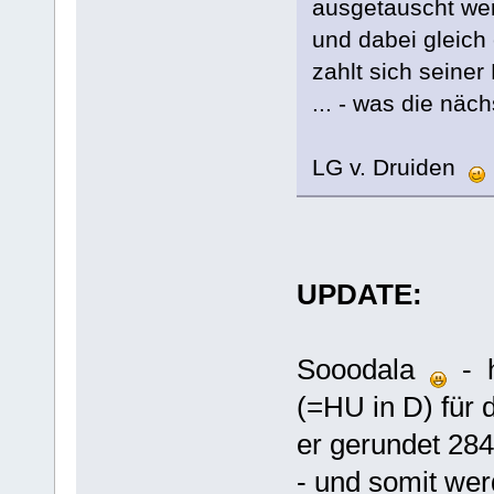
ausgetauscht wer
und dabei gleich 
zahlt sich seiner
... - was die näc
LG v. Druiden
UPDATE:
Sooodala
- h
(=HU in D) für
er gerundet 284t
- und somit wer