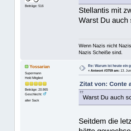
Beiträge: 516
Stellantis mit z
Warst Du auch 
Wenn Nazis nicht Nazis
Nazis Scheiße sind.
Re: Warum ist heute ein g
Yossarian
«
Antwort #3759 am:
13. Jun
Supermann
Held Mitglied
Zitat von: Conte 
Beiträge: 20.865
Geschlecht:
Warst Du auch s
alter Sack
Seitdem die letz
hätte gewechse