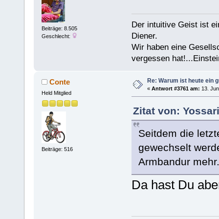
Der intuitive Geist ist 
Beiträge: 8.505
Diener.
Geschlecht:
Wir haben eine Gesells
vergessen hat!...Einstei
Re: Warum ist heute ein g
Conte
«
Antwort #3761 am:
13. Jun
Held Mitglied
Zitat von: Yossar
Seitdem die letzt
gewechselt werde
Beiträge: 516
Armbandur meh
Da hast Du abe