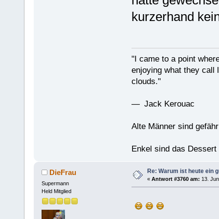
kurzerhand ke
"I came to a point where
enjoying what they call l
clouds."
— Jack Kerouac
Alte Männer sind gefähr
Enkel sind das Dessert
Re: Warum ist heute ein g
DieFrau
«
Antwort #3760 am:
13. Jun
Supermann
Held Mitglied