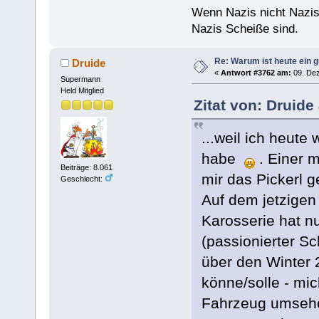
Wenn Nazis nicht Nazis
Nazis Scheiße sind.
Re: Warum ist heute ein g
Druide
«
Antwort #3762 am:
09. Dez
Supermann
Held Mitglied
Zitat von: Druide
...weil ich heute
habe
. Einer 
Beiträge: 8.061
mir das Pickerl 
Geschlecht:
Auf dem jetzigen 
Karosserie hat n
(passionierter S
über den Winter 
könne/solle - mi
Fahrzeug umsehen