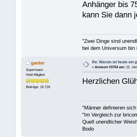
Anhänger bis 7
kann Sie dann j
"Zwei Dinge sind unend
bei dem Universum bin i
Re: Warum ist heute ein g
ganter
«
Antwort #3754 am:
22. Jan
Supermann
Held Mitglied
Herzlichen Glü
Beiträge: 16.726
"Männer definieren sich
"Im Vergleich zur bricom
Quell unendlicher Weishe
Bodo