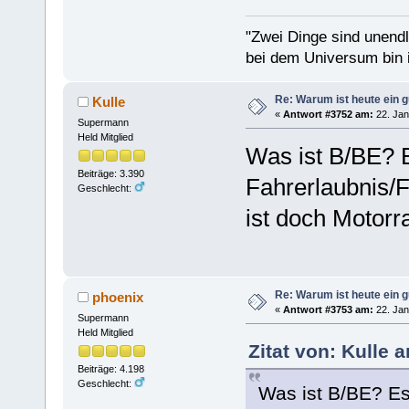
"Zwei Dinge sind unend
bei dem Universum bin i
Re: Warum ist heute ein g
Kulle
«
Antwort #3752 am:
22. Jan
Supermann
Held Mitglied
Was ist B/BE? 
Beiträge: 3.390
Fahrerlaubnis/
Geschlecht:
ist doch Motorr
Re: Warum ist heute ein g
phoenix
«
Antwort #3753 am:
22. Jan
Supermann
Held Mitglied
Zitat von: Kulle 
Beiträge: 4.198
Geschlecht:
Was ist B/BE? Es