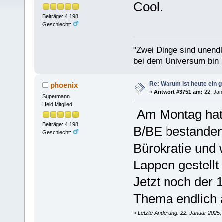
Cool.
Beiträge: 4.198
Geschlecht:
"Zwei Dinge sind unend
bei dem Universum bin i
Re: Warum ist heute ein g
phoenix
«
Antwort #3751 am:
22. Jan
Supermann
Held Mitglied
Am Montag hat 
Beiträge: 4.198
B/BE bestanden
Geschlecht:
Bürokratie und
Lappen gestellt 
Jetzt noch der 
Thema endlich 
«
Letzte Änderung: 22. Januar 2025,