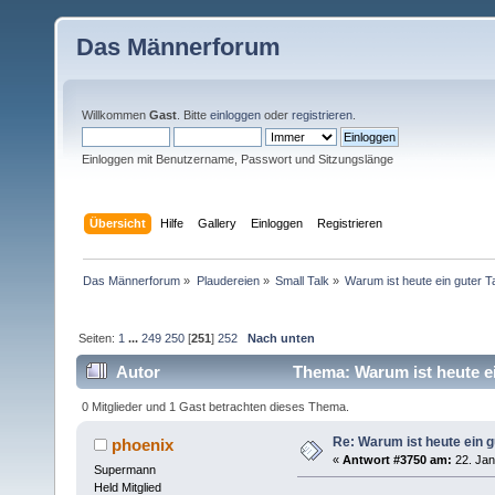
Das Männerforum
Willkommen
Gast
. Bitte
einloggen
oder
registrieren
.
Einloggen mit Benutzername, Passwort und Sitzungslänge
Übersicht
Hilfe
Gallery
Einloggen
Registrieren
Das Männerforum
»
Plaudereien
»
Small Talk
»
Warum ist heute ein guter 
Seiten:
1
...
249
250
[
251
]
252
Nach unten
Autor
Thema: Warum ist heute ei
0 Mitglieder und 1 Gast betrachten dieses Thema.
Re: Warum ist heute ein g
phoenix
«
Antwort #3750 am:
22. Jan
Supermann
Held Mitglied