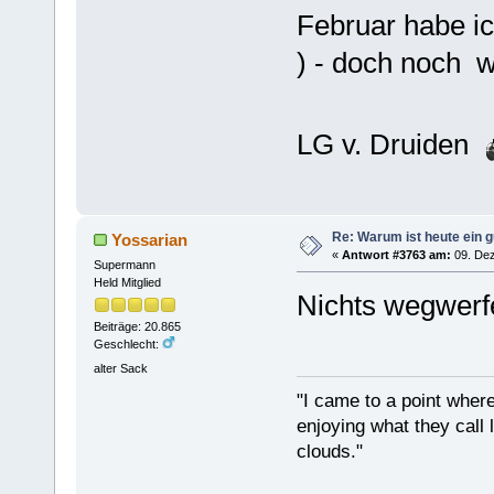
Februar habe ic
) - doch noch 
LG v. Druiden
Re: Warum ist heute ein g
Yossarian
«
Antwort #3763 am:
09. Dez
Supermann
Held Mitglied
Nichts wegwerfe
Beiträge: 20.865
Geschlecht:
alter Sack
"I came to a point where
enjoying what they call l
clouds."