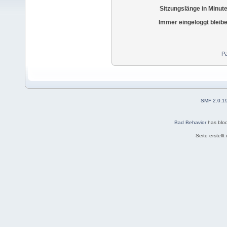
Sitzungslänge in Minut
Immer eingeloggt bleib
Pa
SMF 2.0.1
Bad Behavior
has blo
Seite erstell