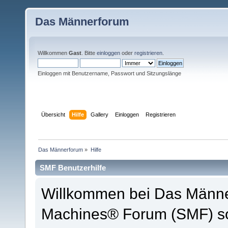
Das Männerforum
Willkommen
Gast
. Bitte
einloggen
oder
registrieren
.
Einloggen mit Benutzername, Passwort und Sitzungslänge
Übersicht
Hilfe
Gallery
Einloggen
Registrieren
Das Männerforum
»
Hilfe
SMF Benutzerhilfe
Willkommen bei Das Männe
Machines® Forum (SMF) so