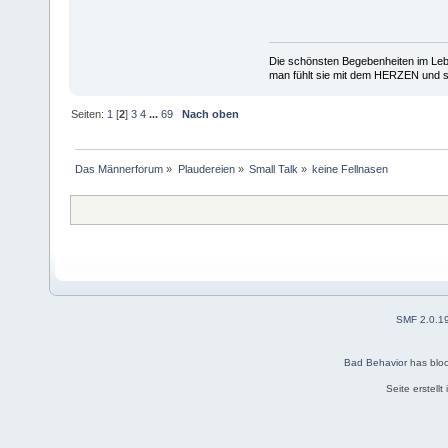
Die schönsten Begebenheiten im Lebe
man fühlt sie mit dem HERZEN und spe
Seiten:
1
[
2
]
3
4
...
69
Nach oben
Das Männerforum
»
Plaudereien
»
Small Talk
»
keine Fellnasen
SMF 2.0.1
Bad Behavior
has blo
Seite erstell