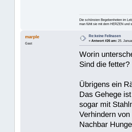
Die schönsten Begebenheiten im Lebe
man fühlt sie mit dem HERZEN und spe
Re:keine Fellnasen
marple
«
Antwort #26 am:
25. Janua
Gast
Worin untersch
Sind die fetter
Übrigens ein Rä
Das Gehege ist 
sogar mit Stahl
Verhindern von 
Nachbar Hunger