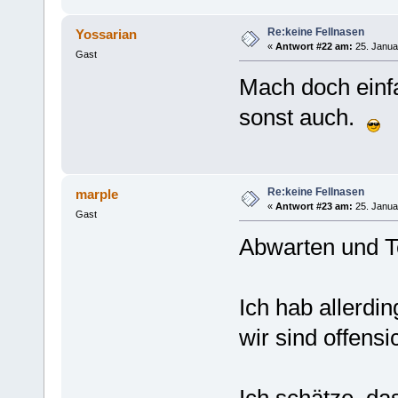
Re:keine Fellnasen
Yossarian
«
Antwort #22 am:
25. Janua
Gast
Mach doch einf
sonst auch.
Re:keine Fellnasen
marple
«
Antwort #23 am:
25. Janua
Gast
Abwarten und Te
Ich hab allerdi
wir sind offensi