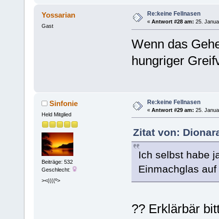
Re:keine Fellnasen
Yossarian
«
Antwort #28 am:
25. Janua
Gast
Wenn das Geheg
hungriger Grei
Re:keine Fellnasen
Sinfonie
«
Antwort #29 am:
25. Janua
Held Mitglied
Zitat von: Dionar
Ich selbst habe j
Beiträge: 532
Einmachglas auf
Geschlecht:
><((((º>
?? Erklärbär bitt