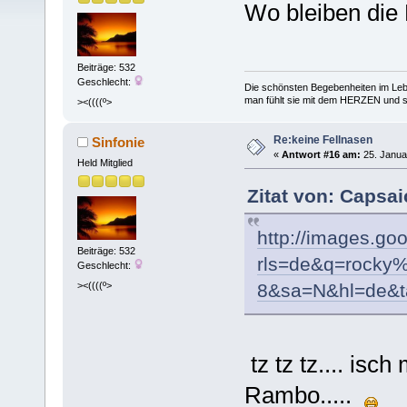
Wo bleiben die
Beiträge: 532
Geschlecht:
Die schönsten Begebenheiten im Lebe
man fühlt sie mit dem HERZEN und spe
><((((º>
Re:keine Fellnasen
Sinfonie
«
Antwort #16 am:
25. Janua
Held Mitglied
Zitat von: Capsai
http://images.go
Beiträge: 532
rls=de&q=rocky
Geschlecht:
><((((º>
8&sa=N&hl=de&t
tz tz tz.... is
Rambo.....