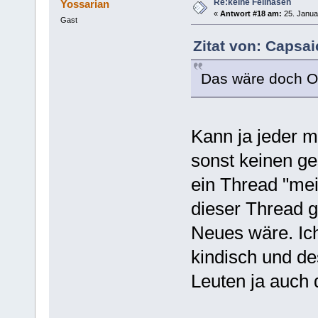
Re:keine Fellnasen
Yossarian
«
Antwort #18 am:
25. Januar
Gast
Zitat von: Capsai
Das wäre doch OT(
Kann ja jeder m
sonst keinen ge
ein Thread "mei
dieser Thread g
Neues wäre. Ich
kindisch und de
Leuten ja auch 