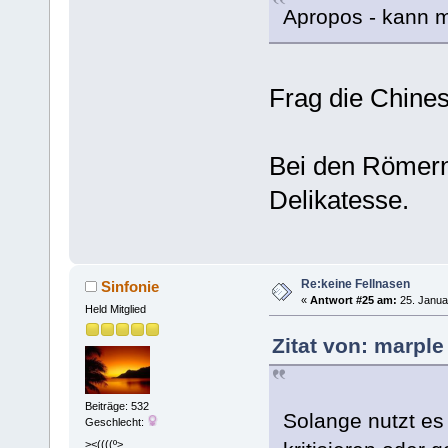
Apropos - kann 
Frag die Chines
Bei den Römern
Delikatesse.
Re:keine Fellnasen
Sinfonie
«
Antwort #25 am:
25. Janua
Held Mitglied
Zitat von: marple
Beiträge: 532
Solange nutzt es
Geschlecht:
><((((º>