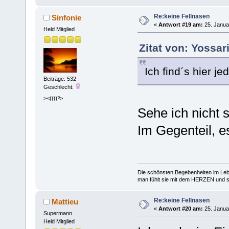
Re:keine Fellnasen
Sinfonie
«
Antwort #19 am:
25. Janua
Held Mitglied
Zitat von: Yossar
Ich find´s hier j
Beiträge: 532
Geschlecht:
><((((º>
Sehe ich nicht s
Im Gegenteil, e
Die schönsten Begebenheiten im Lebe
man fühlt sie mit dem HERZEN und spe
Re:keine Fellnasen
Mattieu
«
Antwort #20 am:
25. Janua
Supermann
Held Mitglied