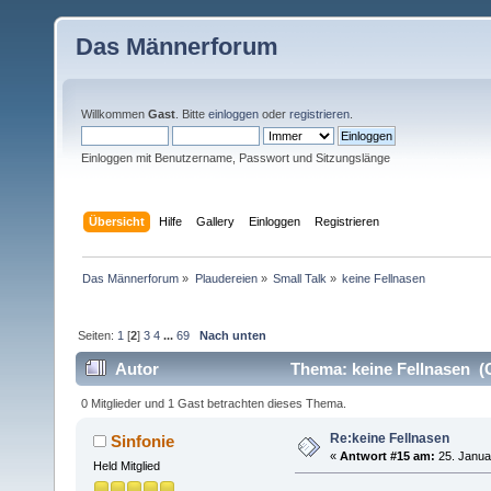
Das Männerforum
Willkommen
Gast
. Bitte
einloggen
oder
registrieren
.
Einloggen mit Benutzername, Passwort und Sitzungslänge
Übersicht
Hilfe
Gallery
Einloggen
Registrieren
Das Männerforum
»
Plaudereien
»
Small Talk
»
keine Fellnasen
Seiten:
1
[
2
]
3
4
...
69
Nach unten
Autor
Thema: keine Fellnasen (
0 Mitglieder und 1 Gast betrachten dieses Thema.
Re:keine Fellnasen
Sinfonie
«
Antwort #15 am:
25. Janua
Held Mitglied