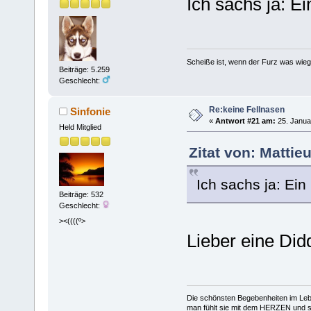
Ich sachs ja: 
Scheiße ist, wenn der Furz was wieg
Beiträge: 5.259
Geschlecht:
Re:keine Fellnasen
Sinfonie
«
Antwort #21 am:
25. Janua
Held Mitglied
Zitat von: Mattie
Ich sachs ja: Ei
Beiträge: 532
Geschlecht:
><((((º>
Lieber eine Did
Die schönsten Begebenheiten im Lebe
man fühlt sie mit dem HERZEN und spe