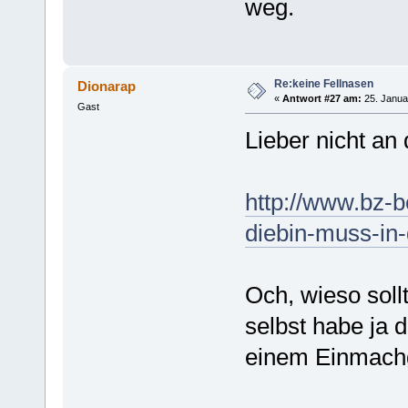
weg.
Re:keine Fellnasen
Dionarap
«
Antwort #27 am:
25. Janua
Gast
Lieber nicht an
http://www.bz-be
diebin-muss-in-
Och, wieso soll
selbst habe ja 
einem Einmach