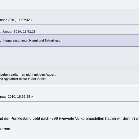
nuar 2010, 11:57:42 »
. Januar 2010, 11:52:28
en wer heute zusammen Hanni und NAnni lesen
Leben sieht man nicht mit den Augen,
 speichert diese in der Seele...
nuar 2010, 18:36:38 »
 und der Punktestand geht nach -999 (wieviele Vorkommastellen haben wir denn?) w
 Karma