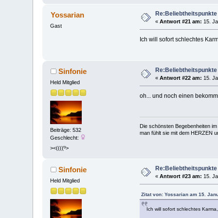
Re:Beliebtheitspunkte
Yossarian
«
Antwort #21 am:
15. Ja
Gast
Ich will sofort schlechtes Kar
Re:Beliebtheitspunkte
Sinfonie
«
Antwort #22 am:
15. Ja
Held Mitglied
oh... und noch einen bekomm
Die schönsten Begebenheiten im 
Beiträge: 532
man fühlt sie mit dem HERZEN und
Geschlecht:
><((((º>
Re:Beliebtheitspunkte
Sinfonie
«
Antwort #23 am:
15. Ja
Held Mitglied
Zitat von: Yossarian am 15. Jan
Ich will sofort schlechtes Karma