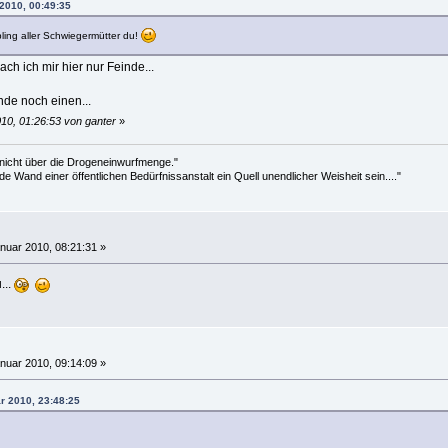
 2010, 00:49:35
bling aller Schwiegermütter du!
ach ich mir hier nur Feinde...
ende noch einen...
10, 01:26:53 von ganter
»
 nicht über die Drogeneinwurfmenge."
de Wand einer öffentlichen Bedürfnissanstalt ein Quell unendlicher Weisheit sein...."
nuar 2010, 08:21:31 »
...
nuar 2010, 09:14:09 »
ar 2010, 23:48:25