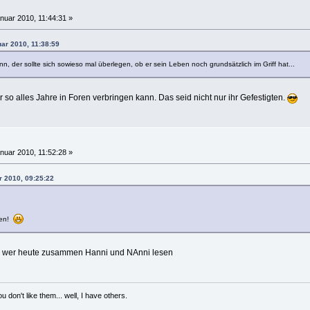
nuar 2010, 11:44:31 »
uar 2010, 11:38:59
n, der sollte sich sowieso mal überlegen, ob er sein Leben noch grundsätzlich im Griff hat...
 so alles Jahre in Foren verbringen kann. Das seid nicht nur ihr Gefestigten.
nuar 2010, 11:52:28 »
r 2010, 09:25:22
men!
llen wer heute zusammen Hanni und NAnni lesen
 don't like them... well, I have others.