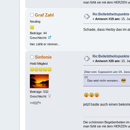
man fühlt sie mit dem HERZEN und
Re:Beliebtheitspunkte
Graf Zahl
«
Antwort #19 am:
15. Ja
Neuling
Schade, dass Herby das im al
Beiträge: 44
Geschlecht:
hier zählt er nimmer...
Re:Beliebtheitspunkte
Sinfonie
«
Antwort #20 am:
15. Ja
Held Mitglied
Zitat von: Capsaicin am 15. Jan
Das wird nicht verraten...
Beiträge: 532
Geschlecht:
><((((º>
jetzt haste auch einen bek
Die schönsten Begebenheiten im 
man fühlt sie mit dem HERZEN und