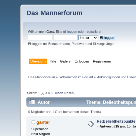
Das Männerforum
Willkommen
Gast
. Bitte
einloggen
oder
registrieren
.
Einloggen mit Benutzername, Passwort und Sitzungslänge
Übersicht
Hilfe
Gallery
Einloggen
Registrieren
Das Männerforum
»
Willkommen im Forum!
»
Ankündigungen und Hinwe
Seiten:
1
[
2
]
3
4
5
Nach unten
Autor
Thema: Beliebtheitspun
0 Mitglieder und 1 Gast betrachten dieses Thema.
Re:Beliebtheitspunkte
ganter
«
Antwort #15 am:
15. Ja
Supermann
Held Mitglied