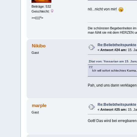
Beiträge: 532
nö...nicht von mir!
Geschlecht:
><((((º>
Die schönsten Begebenheiten im 
man fühlt sie mit dem HERZEN und
Re:Beliebtheitspunkte
Nikibo
«
Antwort #24 am:
15. Ja
Gast
Zitat von: Yossarian am 15. Jan
Ich will sofort schlechtes Karma
Pah, und uns dann verklage
Re:Beliebtheitspunkte
marple
«
Antwort #25 am:
15. Ja
Gast
Gott! Das wird bei erregbar