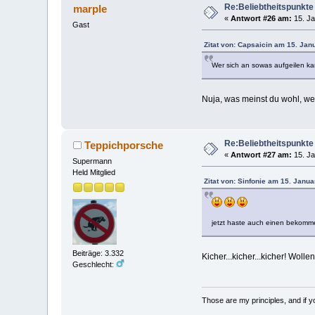
Re:Beliebtheitspunkte
marple
«
Antwort #26 am:
15. Ja
Gast
Zitat von: Capsaicin am 15. Jan
Wer sich an sowas aufgeilen kan
Nuja, was meinst du wohl, wer
Re:Beliebtheitspunkte
Teppichporsche
«
Antwort #27 am:
15. Ja
Supermann
Held Mitglied
Zitat von: Sinfonie am 15. Janua
jetzt haste auch einen bekom
Beiträge: 3.332
Kicher...kicher...kicher! Wo
Geschlecht:
Those are my principles, and if you