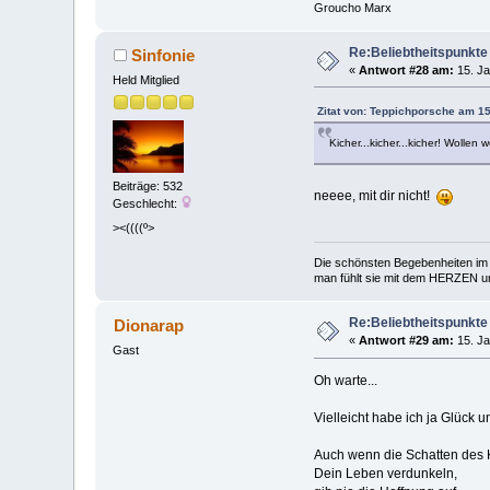
Groucho Marx
Re:Beliebtheitspunkte
Sinfonie
«
Antwort #28 am:
15. Ja
Held Mitglied
Zitat von: Teppichporsche am 15
Kicher...kicher...kicher! Woll
Beiträge: 532
neeee, mit dir nicht!
Geschlecht:
><((((º>
Die schönsten Begebenheiten im 
man fühlt sie mit dem HERZEN und
Re:Beliebtheitspunkte
Dionarap
«
Antwort #29 am:
15. Ja
Gast
Oh warte...
Vielleicht habe ich ja Glück
Auch wenn die Schatten des
Dein Leben verdunkeln,