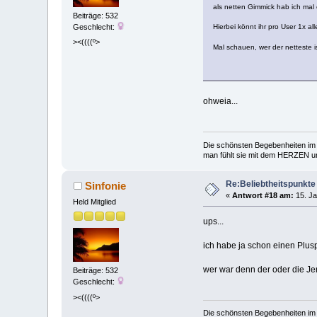
als netten Gimmick hab ich mal
Beiträge: 532
Geschlecht:
Hierbei könnt ihr pro User 1x al
><((((º>
Mal schauen, wer der netteste i
ohweia...
Die schönsten Begebenheiten im 
man fühlt sie mit dem HERZEN und
Re:Beliebtheitspunkte
Sinfonie
«
Antwort #18 am:
15. Ja
Held Mitglied
ups...
ich habe ja schon einen Plus
wer war denn der oder die J
Beiträge: 532
Geschlecht:
><((((º>
Die schönsten Begebenheiten im 