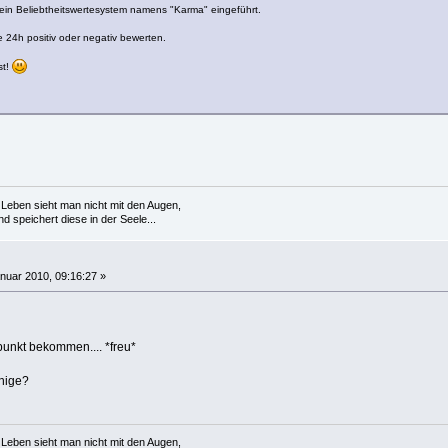
 ein Beliebtheitswertesystem namens "Karma" eingeführt.
le 24h positiv oder negativ bewerten.
st!
Leben sieht man nicht mit den Augen,
 speichert diese in der Seele...
nuar 2010, 09:16:27 »
punkt bekommen.... *freu*
enige?
Leben sieht man nicht mit den Augen,