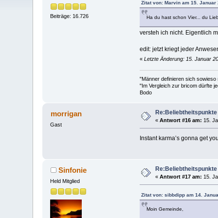
Zitat von: Marvin am 15. Januar
Beiträge: 16.726
Ha du hast schon Vier... du Lie
versteh ich nicht. Eigentlich m
edit: jetzt kriegt jeder Anwes
«
Letzte Änderung: 15. Januar 20
"Männer definieren sich sowieso
"Im Vergleich zur bricom dürfte je
Bodo
Re:Beliebtheitspunkte
morrigan
«
Antwort #16 am:
15. Ja
Gast
Instant karma’s gonna get you
Re:Beliebtheitspunkte
Sinfonie
«
Antwort #17 am:
15. Ja
Held Mitglied
Zitat von: sibbdipp am 14. Janu
Moin Gemeinde,