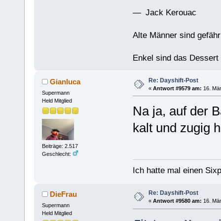
— Jack Kerouac
Alte Männer sind gefähr
Enkel sind das Dessert
Re: Dayshift-Post
Gianluca
«
Antwort #9579 am:
16. Mär
Supermann
Held Mitglied
Na ja, auf der 
kalt und zugig h
Beiträge: 2.517
Geschlecht:
Ich hatte mal einen Sixp
Re: Dayshift-Post
DieFrau
«
Antwort #9580 am:
16. Mär
Supermann
Held Mitglied