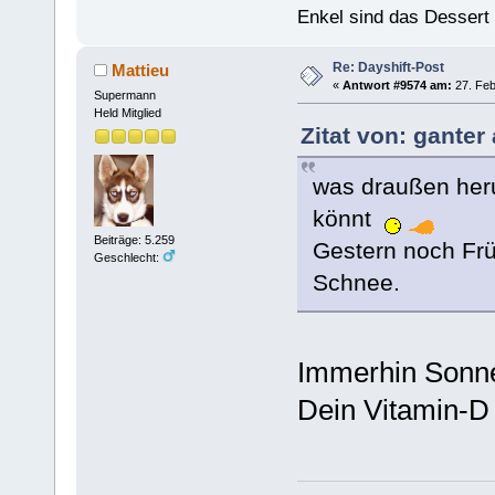
Enkel sind das Dessert
Re: Dayshift-Post
Mattieu
«
Antwort #9574 am:
27. Feb
Supermann
Held Mitglied
Zitat von: ganter
was draußen heru
könnt
Beiträge: 5.259
Gestern noch Frü
Geschlecht:
Schnee.
Immerhin Sonne 
Dein Vitamin-D