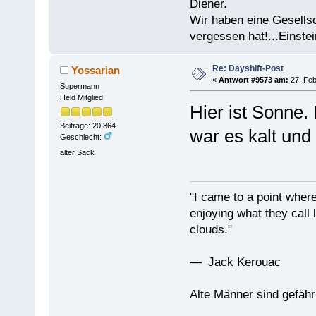
Diener.
Wir haben eine Gesells
vergessen hat!...Einstei
Re: Dayshift-Post
Yossarian
«
Antwort #9573 am:
27. Feb
Supermann
Held Mitglied
Hier ist Sonne. 
Beiträge: 20.864
war es kalt und
Geschlecht:
alter Sack
"I came to a point where
enjoying what they call l
clouds."
— Jack Kerouac
Alte Männer sind gefähr