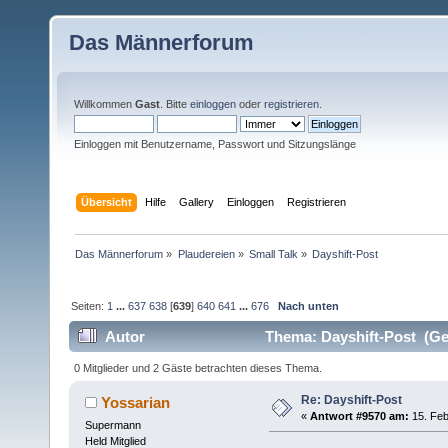
Das Männerforum
Willkommen
Gast
. Bitte
einloggen
oder
registrieren
.
Einloggen mit Benutzername, Passwort und Sitzungslänge
Übersicht
Hilfe
Gallery
Einloggen
Registrieren
Das Männerforum
»
Plaudereien
»
Small Talk
»
Dayshift-Post
Seiten:
1
...
637
638
[
639
]
640
641
...
676
Nach unten
Autor
Thema: Dayshift-Post (Ge
0 Mitglieder und 2 Gäste betrachten dieses Thema.
Re: Dayshift-Post
Yossarian
«
Antwort #9570 am:
15. Feb
Supermann
Held Mitglied