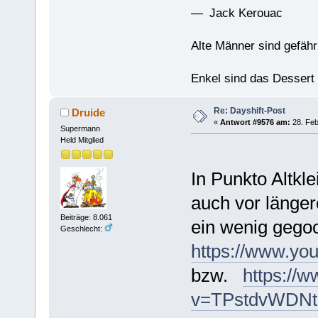
— Jack Kerouac
Alte Männer sind gefähr
Enkel sind das Dessert
Re: Dayshift-Post
Druide
«
Antwort #9576 am:
28. Feb
Supermann
Held Mitglied
In Punkto Altkle
auch vor länger
Beiträge: 8.061
ein wenig gegoo
Geschlecht:
https://www.yo
bzw.
https://
v=TPstdvWDNt