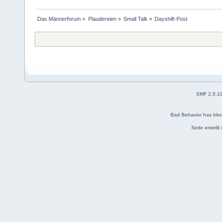
Das Männerforum
»
Plaudereien
»
Small Talk
»
Dayshift-Post
SMF 2.0.1
Bad Behavior
has blo
Seite erstell