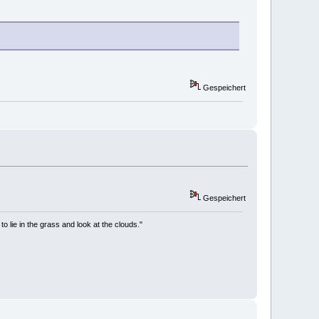
Gespeichert
Gespeichert
to lie in the grass and look at the clouds."