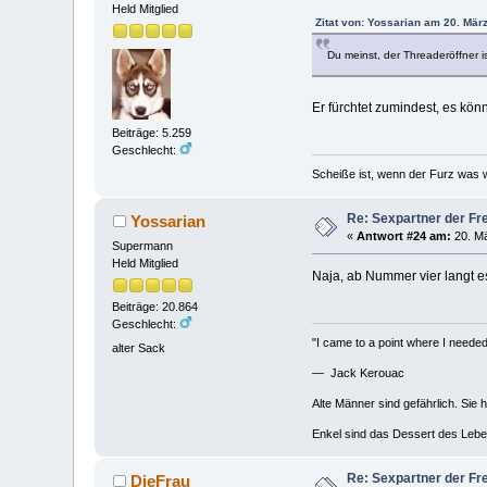
Held Mitglied
Zitat von: Yossarian am 20. Mär
Du meinst, der Threaderöffner i
Er fürchtet zumindest, es kön
Beiträge: 5.259
Geschlecht:
Scheiße ist, wenn der Furz was w
Re: Sexpartner der Fr
Yossarian
«
Antwort #24 am:
20. Mä
Supermann
Held Mitglied
Naja, ab Nummer vier langt es
Beiträge: 20.864
Geschlecht:
"I came to a point where I needed 
alter Sack
— Jack Kerouac
Alte Männer sind gefährlich. Sie 
Enkel sind das Dessert des Lebe
Re: Sexpartner der Fr
DieFrau