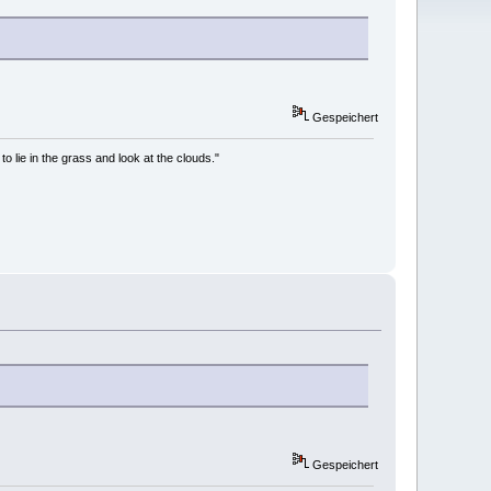
Gespeichert
to lie in the grass and look at the clouds."
Gespeichert