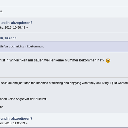
n.
eundin, akzeptieren?
rz 2018, 10:56:49 »
18, 10:28:10
n dürfen doch nichts mitbekommen.
r ist in Wirklichkeit nur sauer, weil er keine Nummer bekommen hat?
solitude and just stop the machine of thinking and enjoying what they call living, I just wanted 
haben keine Angst vor der Zukunft.
ns.
eundin, akzeptieren?
rz 2018, 11:05:39 »