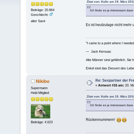
Zitat von: Kulle am 19. März 201
Beiträge: 20.864
Ich finde es ja interessant da
Geschlecht:
alter Sack
Es ist heutzutage nicht mehr
"I came to a point where I needed 
— Jack Kerouac
Alte Männer sind gefährlich. Sie 
Enkel sind das Dessert des Lebe
Re: Sexpartner der Fr
Nikibo
«
Antwort #16 am:
20. Mä
Supermann
Held Mitglied
Zitat von: Kulle am 19. März 201
Ich finde es ja interessant da
Rückennummern!
Beiträge: 4.023