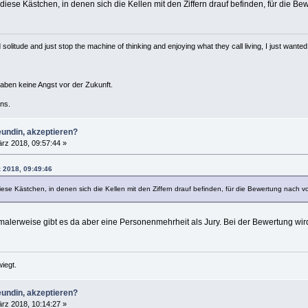
iese Kästchen, in denen sich die Kellen mit den Ziffern drauf befinden, für die Bewe
solitude and just stop the machine of thinking and enjoying what they call living, I just wanted 
haben keine Angst vor der Zukunft.
ns.
eundin, akzeptieren?
rz 2018, 09:57:44 »
z 2018, 09:49:46
se Kästchen, in denen sich die Kellen mit den Ziffern drauf befinden, für die Bewertung nach vol
ormalerweise gibt es da aber eine Personenmehrheit als Jury. Bei der Bewertung w
iegt.
eundin, akzeptieren?
rz 2018, 10:14:27 »