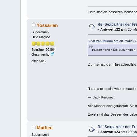
Tiere sind die besseren Mensche
Re: Sexpartner der Fr
Yossarian
«
Antwort #22 am:
20. Mä
Supermann
Held Mitglied
Zitat von: Nikibo am 20. März 20
Beiträge: 20.864
Fataler Fehler. Die Zukünftige
Geschlecht:
alter Sack
Du meinst, der Threaderöffne
"I came to a point where I needed 
— Jack Kerouac
Alte Männer sind gefährlich. Sie 
Enkel sind das Dessert des Lebe
Re: Sexpartner der Fr
Mattieu
«
Antwort #23 am:
20. Mä
Supermann