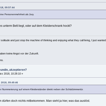
018, 09:57:44
eine Personenmehrheit als Jury.
les unterm Bett liegt, oder auf dem Kleiderschrank hockt?
solitude and just stop the machine of thinking and enjoying what they call living, I just wanted 
haben keine Angst vor der Zukunft.
ns.
eundin, akzeptieren?
rz 2018, 10:28:10 »
z 2018, 09:49:46
er Nummerierung auf einem Kleiderständer direkt neben der Schlafzimmertür.
en dürfen doch nichts mitbekommen. Man sieht ja hier, was das auslöst.