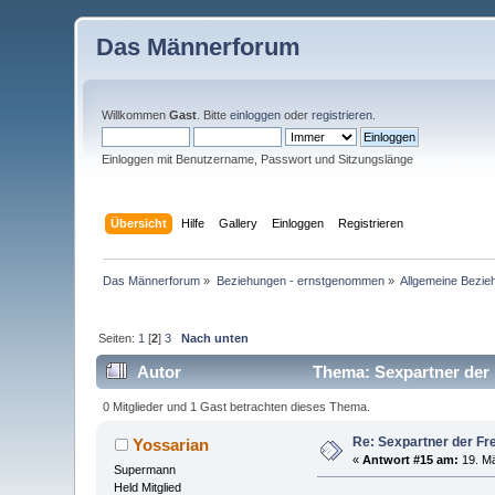
Das Männerforum
Willkommen
Gast
. Bitte
einloggen
oder
registrieren
.
Einloggen mit Benutzername, Passwort und Sitzungslänge
Übersicht
Hilfe
Gallery
Einloggen
Registrieren
Das Männerforum
»
Beziehungen - ernstgenommen
»
Allgemeine Bezie
Seiten:
1
[
2
]
3
Nach unten
Autor
Thema: Sexpartner der 
0 Mitglieder und 1 Gast betrachten dieses Thema.
Re: Sexpartner der Fr
Yossarian
«
Antwort #15 am:
19. Mä
Supermann
Held Mitglied