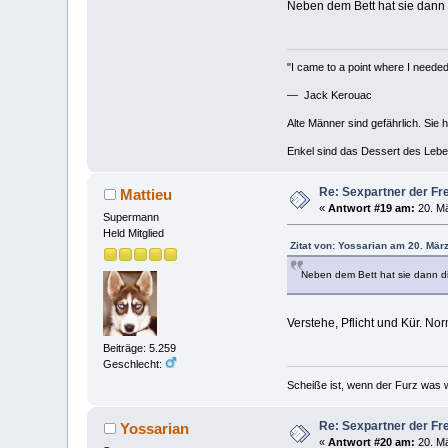
Neben dem Bett hat sie dann d
"I came to a point where I needed 
— Jack Kerouac
Alte Männer sind gefährlich. Sie 
Enkel sind das Dessert des Lebe
Re: Sexpartner der Fr
Mattieu
«
Antwort #19 am:
20. Mä
Supermann
Held Mitglied
Zitat von: Yossarian am 20. Mär
Neben dem Bett hat sie dann die
Verstehe, Pflicht und Kür. N
Beiträge: 5.259
Geschlecht:
Scheiße ist, wenn der Furz was w
Re: Sexpartner der Fr
Yossarian
«
Antwort #20 am:
20. Mä