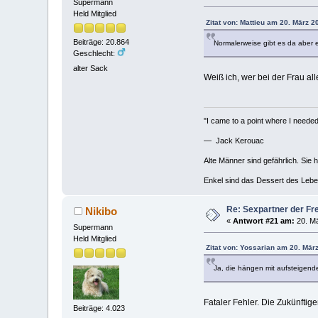
Supermann
Held Mitglied
Zitat von: Mattieu am 20. März 2
Beiträge: 20.864
Normalerweise gibt es da aber 
Geschlecht:
alter Sack
Weiß ich, wer bei der Frau al
"I came to a point where I needed 
— Jack Kerouac
Alte Männer sind gefährlich. Sie 
Enkel sind das Dessert des Lebe
Re: Sexpartner der Fr
Nikibo
«
Antwort #21 am:
20. Mä
Supermann
Held Mitglied
Zitat von: Yossarian am 20. Mär
Ja, die hängen mit aufsteigend
Fataler Fehler. Die Zukünftig
Beiträge: 4.023