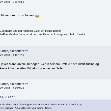
rz 2018, 12:36:13 »
icht mehr rein zu schauen
es Geschenk und der rationale Geist ein treuer Diener.
cha
f
fen, die den Diener ehrt und das Geschenk vergessen hat!...Einstein
eundin, akzeptieren?
rz 2018, 14:08:32 »
ja als Mann an zu überlegen, wer in seinem Umfeld noch nicht auf ihr lag.
o keine Chance. Also Mitgefühl von meiner Seite.
eundin, akzeptieren?
rz 2018, 14:24:45 »
18, 14:08:32
 als Mann an zu überlegen, wer in seinem Umfeld noch nicht auf ihr lag.
keine Chance. Also Mitgefühl von meiner Seite.