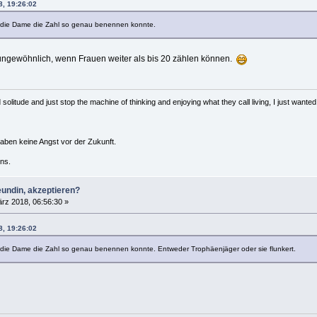
8, 19:26:02
ss die Dame die Zahl so genau benennen konnte.
 ungewöhnlich, wenn Frauen weiter als bis 20 zählen können.
solitude and just stop the machine of thinking and enjoying what they call living, I just wanted 
haben keine Angst vor der Zukunft.
ns.
eundin, akzeptieren?
rz 2018, 06:56:30 »
8, 19:26:02
ss die Dame die Zahl so genau benennen konnte. Entweder Trophäenjäger oder sie flunkert.