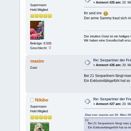
«
Antwort #25 am:
20. Mä
Supermann
Held Mitglied
Ihr seid irre
Der arme Sammy traut sich n
Der intuitive Geist ist ein heilig
Wir haben eine Gesellschaft ers
Beiträge: 8.505
Geschlecht:
Re: Sexpartner der Fr
maxim
«
Antwort #26 am:
20. Mä
Gast
Bei 21 Sexpartnern fängt man 
Ein Exklusivitätsgefühl hat s
Re: Sexpartner der Fr
Nikibo
«
Antwort #27 am:
20. Mä
Supermann
Held Mitglied
Zitat von: maxim am 20. März 20
Bei 21 Sexpartnern fängt man ja
Ein Exklusivitätsgefühl hat so 