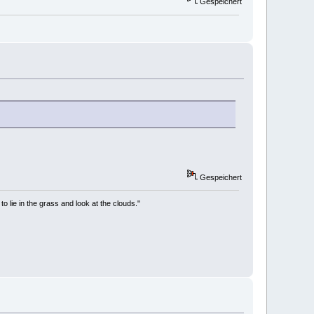
Gespeichert
Gespeichert
to lie in the grass and look at the clouds."