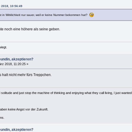
z 2018, 10:56:49
st in Wirklichkeit nur sauer, weil er keine Nummer bekommen hat?
nte noch eine höhere als seine geben.
iegt.
eundin, akzeptieren?
rz 2018, 11:20:25 »
 halt nicht mehr fürs Treppchen.
solitude and just stop the machine of thinking and enjoying what they call living, I just wanted 
haben keine Angst vor der Zukunft.
ns.
eundin, akzeptieren?