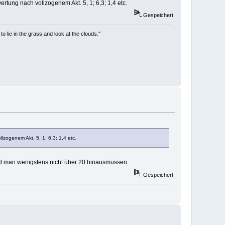
rtung nach vollzogenem Akt. 5, 1; 6,3; 1,4 etc.
Gespeichert
to lie in the grass and look at the clouds."
lzogenem Akt. 5, 1; 6,3; 1,4 etc.
ird man wenigstens nicht über 20 hinausmüssen.
Gespeichert