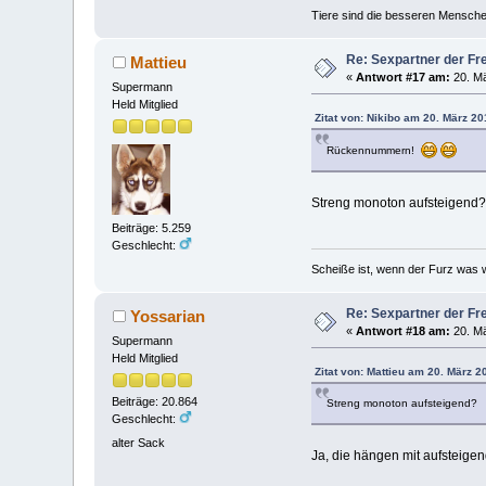
Tiere sind die besseren Mensche
Re: Sexpartner der Fr
Mattieu
«
Antwort #17 am:
20. Mä
Supermann
Held Mitglied
Zitat von: Nikibo am 20. März 20
Rückennummern!
Streng monoton aufsteigend?
Beiträge: 5.259
Geschlecht:
Scheiße ist, wenn der Furz was w
Re: Sexpartner der Fr
Yossarian
«
Antwort #18 am:
20. Mä
Supermann
Held Mitglied
Zitat von: Mattieu am 20. März 2
Beiträge: 20.864
Streng monoton aufsteigend?
Geschlecht:
alter Sack
Ja, die hängen mit aufsteige