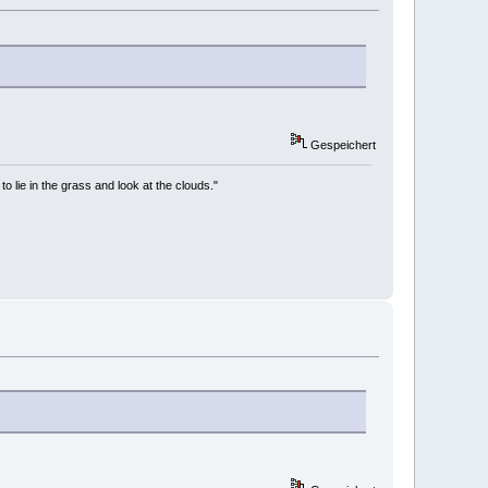
Gespeichert
to lie in the grass and look at the clouds."