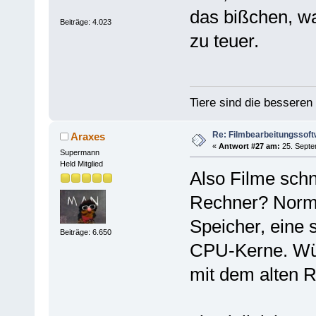
das bißchen, wa
Beiträge: 4.023
zu teuer.
Tiere sind die bessere
Re: Filmbearbeitungssof
Araxes
«
Antwort #27 am:
25. Septe
Supermann
Held Mitglied
Also Filme schn
Rechner? Norma
Speicher, eine 
Beiträge: 6.650
CPU-Kerne. Wür
mit dem alten R