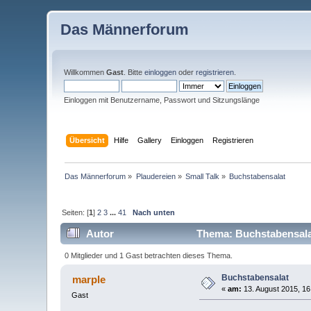
Das Männerforum
Willkommen
Gast
. Bitte
einloggen
oder
registrieren
.
Einloggen mit Benutzername, Passwort und Sitzungslänge
Übersicht
Hilfe
Gallery
Einloggen
Registrieren
Das Männerforum
»
Plaudereien
»
Small Talk
»
Buchstabensalat
Seiten: [
1
]
2
3
...
41
Nach unten
Autor
Thema: Buchstabensala
0 Mitglieder und 1 Gast betrachten dieses Thema.
Buchstabensalat
marple
«
am:
13. August 2015, 16
Gast