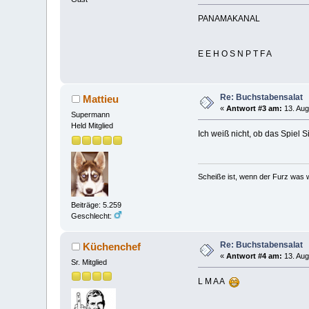
PANAMAKANAL
E E H O S N P T F A
Re: Buchstabensalat
Mattieu
«
Antwort #3 am:
13. Aug
Supermann
Held Mitglied
Ich weiß nicht, ob das Spiel Si
Scheiße ist, wenn der Furz was w
Beiträge: 5.259
Geschlecht:
Re: Buchstabensalat
Küchenchef
«
Antwort #4 am:
13. Aug
Sr. Mitglied
L M A A