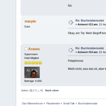
Nö.
Re: Buchstabensalat
marple
«
Antwort #13 am:
13. Au
Gast
Okay, ein Tip: Mein Begriff 
Re: Buchstabensalat
Araxes
«
Antwort #14 am:
13. Au
Supermann
Held Mitglied
Fetaphnose
Weiß nicht, was das ist, aber k
Beiträge: 6.650
Seiten: [
1
]
2
3
...
41
Nach oben
Das Männerforum
»
Plaudereien
»
Small Talk
»
Buchstabensalat