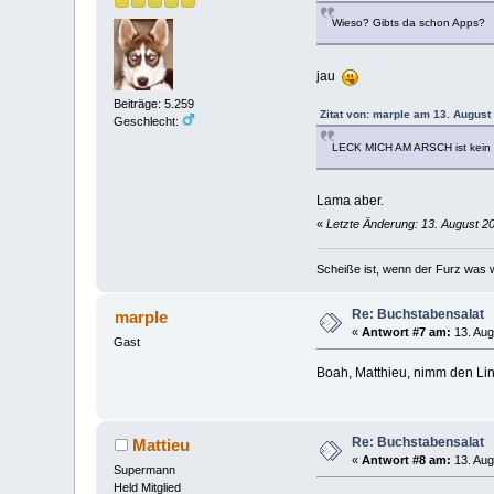
Wieso? Gibts da schon Apps?
jau
Beiträge: 5.259
Zitat von: marple am 13. August
Geschlecht:
LECK MICH AM ARSCH ist kein
Lama aber.
«
Letzte Änderung: 13. August 2
Scheiße ist, wenn der Furz was w
Re: Buchstabensalat
marple
«
Antwort #7 am:
13. Aug
Gast
Boah, Matthieu, nimm den Lin
Re: Buchstabensalat
Mattieu
«
Antwort #8 am:
13. Aug
Supermann
Held Mitglied