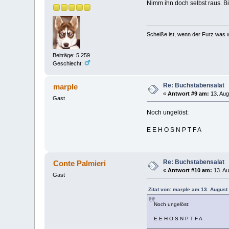
Nimm ihn doch selbst raus. Bi
Scheiße ist, wenn der Furz was w
Beiträge: 5.259
Geschlecht:
Re: Buchstabensalat
marple
«
Antwort #9 am:
13. Aug
Gast
Noch ungelöst:
E E H O S N P T F A
Re: Buchstabensalat
Conte Palmieri
«
Antwort #10 am:
13. Au
Gast
Zitat von: marple am 13. August
Noch ungelöst:
E E H O S N P T F A