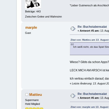
"Lieber Gutmensch als Arschloch"
Beiträge: 443
Zwischen Gelee und Wahnsinn
Re: Buchstabensalat
marple
«
Antwort #5 am:
13. Aug
Gast
Zitat von: Mattieu am 13. August
Ich weiß nicht, ob das Spiel Sinn
Wieso? Gibts da schon Apps
LECK MICH AM ARSCH ist ke
Ich vertrau einfach darauf, 
«
Letzte Änderung: 13. August 2
Re: Buchstabensalat
Mattieu
«
Antwort #6 am:
13. Aug
Supermann
Held Mitglied
Zitat von: marple am 13. August