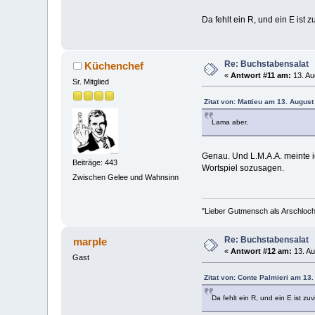
Da fehlt ein R, und ein E ist zu
Re: Buchstabensalat
Küchenchef
«
Antwort #11 am:
13. Au
Sr. Mitglied
Zitat von: Mattieu am 13. August
Lama aber.
Genau. Und L.M.A.A. meinte ic
Beiträge: 443
Wortspiel sozusagen.
Zwischen Gelee und Wahnsinn
"Lieber Gutmensch als Arschloch"
Re: Buchstabensalat
marple
«
Antwort #12 am:
13. Au
Gast
Zitat von: Conte Palmieri am 13
Da fehlt ein R, und ein E ist zuvi