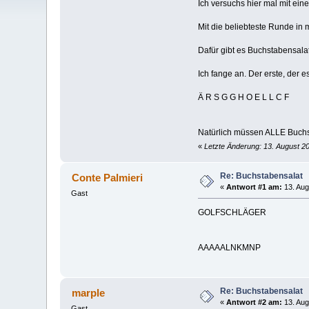
Ich versuchs hier mal mit ein
Mit die beliebteste Runde in
Dafür gibt es Buchstabensala
Ich fange an. Der erste, der e
Ä R S G G H O E L L C F
Natürlich müssen ALLE Buchs
«
Letzte Änderung: 13. August 2
Re: Buchstabensalat
Conte Palmieri
«
Antwort #1 am:
13. Aug
Gast
GOLFSCHLÄGER
AAAAALNKMNP
Re: Buchstabensalat
marple
«
Antwort #2 am:
13. Aug
Gast