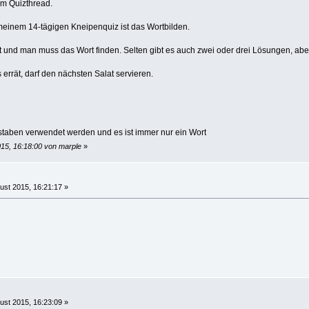
em Quizthread.
 meinem 14-tägigen Kneipenquiz ist das Wortbilden.
t und man muss das Wort finden. Selten gibt es auch zwei oder drei Lösungen, abe
s errät, darf den nächsten Salat servieren.
taben verwendet werden und es ist immer nur ein Wort
015, 16:18:00 von marple
»
ust 2015, 16:21:17 »
ust 2015, 16:23:09 »