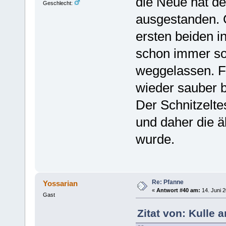
die Neue hat d
Geschlecht:
ausgestanden. 
ersten beiden i
schon immer so
weggelassen. Fu
wieder sauber
Der Schnitzeltes
und daher die 
wurde.
Re: Pfanne
Yossarian
«
Antwort #40 am:
14. Juni 2
Gast
Zitat von: Kulle 