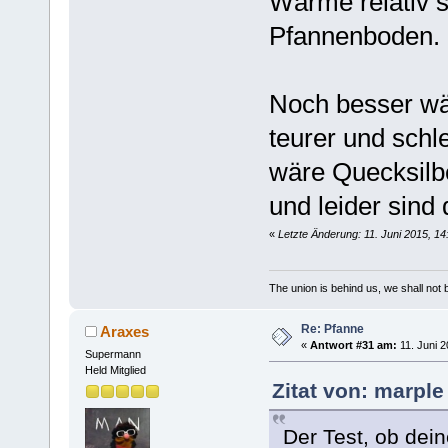
Wärme relativ s
Pfannenboden.
Noch besser wär
teurer und schl
wäre Quecksilbe
und leider sind 
«
Letzte Änderung: 11. Juni 2015, 14
The union is behind us, we shall not
Re: Pfanne
Araxes
«
Antwort #31 am:
11. Juni 2
Supermann
Held Mitglied
Zitat von: marple
Der Test, ob dei