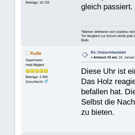
Beiträge: 16.726
gleich passiert.
"Männer definieren sich sowieso nic
"Im Vergleich zur bricom dürfte jede 
Bodo
Re: Holzarmbanduhr
Kulle
«
Antwort #3 am:
16. Januar 
Supermann
Held Mitglied
Diese Uhr ist ei
Beiträge: 3.390
Das Holz reagie
Geschlecht:
befallen hat. Di
Selbst die Nac
zu bieten.