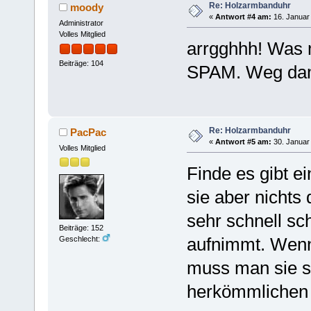
Re: Holzarmbanduhr
moody
«
Antwort #4 am:
16. Januar 
Administrator
Volles Mitglied
arrgghhh! Was 
Beiträge: 104
SPAM. Weg dam
Re: Holzarmbanduhr
PacPac
«
Antwort #5 am:
30. Januar 
Volles Mitglied
Finde es gibt e
sie aber nichts
sehr schnell sc
Beiträge: 152
aufnimmt. Wenn
Geschlecht:
muss man sie st
herkömmlichen 