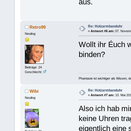
aus.
Re: Holzarmbanduhr
Retro99
«
Antwort #6 am:
07. Novemb
Neuling
Wollt ihr Éuch
binden?
Beiträge: 24
Geschlecht:
Phantasie ist wichtiger als Wissen, 
Re: Holzarmbanduhr
Wibi
«
Antwort #7 am:
10. Mai 201
Neuling
Also ich hab mi
keine Uhren tra
eigentlich eine