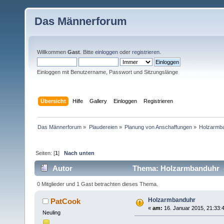
Das Männerforum
Willkommen
Gast
. Bitte
einloggen
oder
registrieren
.
Einloggen mit Benutzername, Passwort und Sitzungslänge
Übersicht
Hilfe
Gallery
Einloggen
Registrieren
Das Männerforum
»
Plaudereien
»
Planung von Anschaffungen
»
Holzarmb
Seiten: [
1
]
Nach unten
Autor
Thema: Holzarmbanduhr (
0 Mitglieder und 1 Gast betrachten dieses Thema.
Holzarmbanduhr
PatCook
«
am:
16. Januar 2015, 21:33:
Neuling