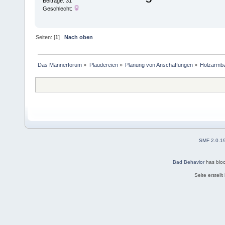
Beiträge: 31
Geschlecht:
Seiten: [
1
]
Nach oben
Das Männerforum
»
Plaudereien
»
Planung von Anschaffungen
»
Holzarmb
SMF 2.0.1
Bad Behavior
has blo
Seite erstell