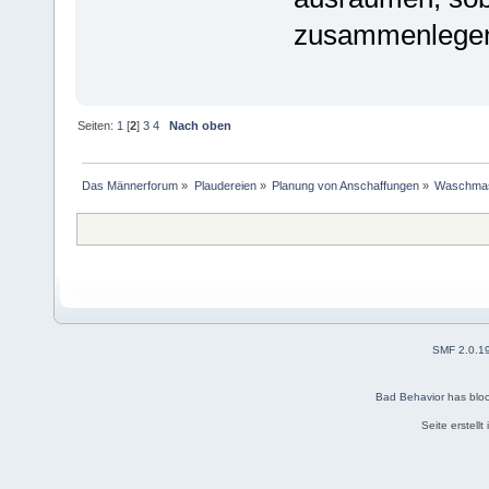
zusammenlege
Seiten:
1
[
2
]
3
4
Nach oben
Das Männerforum
»
Plaudereien
»
Planung von Anschaffungen
»
Waschmas
SMF 2.0.1
Bad Behavior
has blo
Seite erstell