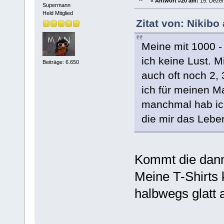
«
Antwort #20 am:
15. Dezem
Supermann
Held Mitglied
Zitat von: Nikib
Meine mit 1000 - 
ich keine Lust. 
Beiträge: 6.650
auch oft noch 2,
ich für meinen M
manchmal hab ich
die mir das Leben
Kommt die dann 
Meine T-Shirt
halbwegs glatt