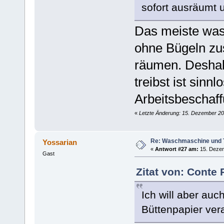
sofort ausräumt 
Das meiste wa
ohne Bügeln zu
räumen. Deshalb
treibst ist sin
Arbeitsbescha
«
Letzte Änderung: 15. Dezember 201
Re: Waschmaschine und 
Yossarian
«
Antwort #27 am:
15. Dezem
Gast
Zitat von: Conte
Ich will aber au
Büttenpapier vera