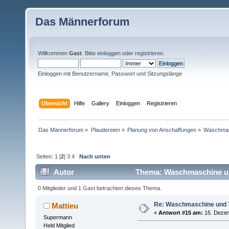
Das Männerforum
Willkommen
Gast
. Bitte
einloggen
oder
registrieren
.
Einloggen mit Benutzername, Passwort und Sitzungslänge
Übersicht
Hilfe
Gallery
Einloggen
Registrieren
Das Männerforum
»
Plaudereien
»
Planung von Anschaffungen
»
Waschmas
Seiten:
1
[
2
]
3
4
Nach unten
Autor
Thema: Waschmaschine un
0 Mitglieder und 1 Gast betrachten dieses Thema.
Re: Waschmaschine und 
Mattieu
«
Antwort #15 am:
15. Dezem
Supermann
Held Mitglied