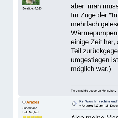
aber, man muss 
Beiträge: 4.023
Im Zuge der *I
mehrfach gelese
Wärmepumpentroc
einige Zeit her,
Teil zurückgeg
umgestiegen ist
möglich war.)
Tiere sind die besseren Menschen.
Re: Waschmaschine und 
Araxes
«
Antwort #17 am:
15. Dezem
Supermann
Held Mitglied
Also meine Mas