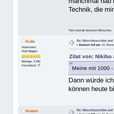
manchmal hab ic
Technik, die mir
Tiere sind die besseren Menschen.
Re: Waschmaschine und 
Kulle
«
Antwort #19 am:
15. Dezem
Supermann
Held Mitglied
Zitat von: Nikib
Beiträge: 3.390
Geschlecht:
Meine mit 1000 - is
Dann würde ich
können heute b
Re: Waschmaschine und 
Araxes