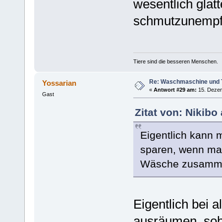
wesentlich glat
schmutzunempfi
Tiere sind die besseren Menschen.
Re: Waschmaschine und 
Yossarian
«
Antwort #29 am:
15. Dezem
Gast
Zitat von: Nikib
Eigentlich kann 
sparen, wenn man
Wäsche zusamme
Eigentlich bei a
ausräumen, soba