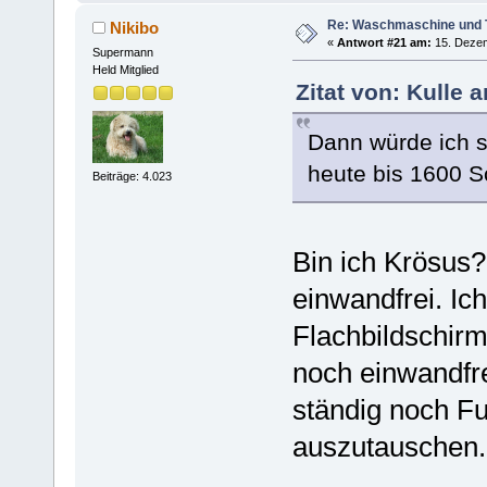
Re: Waschmaschine und 
Nikibo
«
Antwort #21 am:
15. Dezem
Supermann
Held Mitglied
Zitat von: Kulle 
Dann würde ich s
heute bis 1600 S
Beiträge: 4.023
Bin ich Krösus?
einwandfrei. I
Flachbildschirm
noch einwandfrei
ständig noch F
auszutauschen.