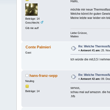
Hallo,
möchte mir neue Thermosflasc
Welche könnt ihr guten Gewis
Meine letzte war leider ein to
Beiträge: 14
Geschlecht:
Gib nie auf!
Liebe Grüsse,
Matteo
Re: Welche Thermosfla
Conte Palmieri
«
Antwort #1 am:
25. Nov
Gast
Ich würde die mit,0,5 l nehme
Re: Welche Thermosfla
hans-franz-sepp
«
Antwort #2 am:
09. Dez
Neuling
servus,
Beiträge: 14
schau mal auf amazon. die h
.hfs