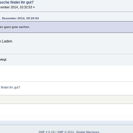
sche findet ihr gut?
ember 2014, 10:32:53 »
9. Dezember 2014, 09:20:04
en ganz gute sachen.
n Laden.
iegt.
indet ihr gut?
SMF 2.0.19
|
SMF © 2011
,
Simple Machines