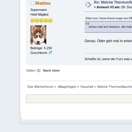
Re: Welche Thermosfla
Mattieu
«
Antwort #3 am:
09. Dez
Supermann
Held Mitglied
Zitat von: hans-franz-sepp am 0
schau mal auf amazon. die hab
Genau. Oder geh mal in eine
Beiträge: 5.259
Geschlecht:
Scheiße ist, wenn der Furz was w
Seiten: [
1
]
Nach oben
Das Männerforum
»
Alltagsfragen
»
Haushalt
»
Welche Thermosflasche f