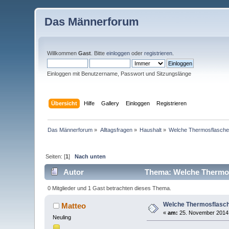
Das Männerforum
Willkommen
Gast
. Bitte
einloggen
oder
registrieren
.
Einloggen mit Benutzername, Passwort und Sitzungslänge
Übersicht
Hilfe
Gallery
Einloggen
Registrieren
Das Männerforum
»
Alltagsfragen
»
Haushalt
»
Welche Thermosflasche f
Seiten: [
1
]
Nach unten
Autor
Thema: Welche Thermosf
0 Mitglieder und 1 Gast betrachten dieses Thema.
Welche Thermosflasche
Matteo
«
am:
25. November 2014,
Neuling