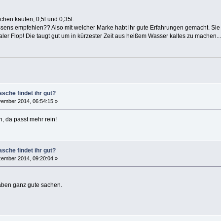
hen kaufen, 0,5l und 0,35l.
sens empfehlen?? Also mit welcher Marke habt ihr gute Erfahrungen gemacht. Sie s
taler Flop! Die taugt gut um in kürzester Zeit aus heißem Wasser kaltes zu machen...
sche findet ihr gut?
ember 2014, 06:54:15 »
n, da passt mehr rein!
sche findet ihr gut?
ember 2014, 09:20:04 »
aben ganz gute sachen.