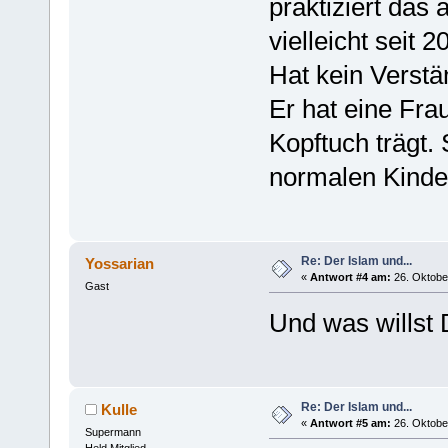
praktiziert das 
vielleicht seit 
Hat kein Verstän
Er hat eine Fra
Kopftuch trägt. 
normalen Kinde
Re: Der Islam und...
Yossarian
«
Antwort #4 am:
26. Oktober
Gast
Und was willst
Re: Der Islam und...
Kulle
«
Antwort #5 am:
26. Oktober
Supermann
Held Mitglied