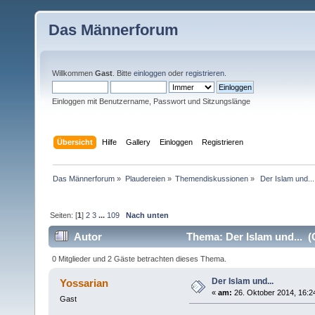
Das Männerforum
Willkommen
Gast
. Bitte
einloggen
oder
registrieren
.
Einloggen mit Benutzername, Passwort und Sitzungslänge
Übersicht
Hilfe
Gallery
Einloggen
Registrieren
Das Männerforum
»
Plaudereien
»
Themendiskussionen
»
 Der Islam und...
Seiten: [
1
]
2
3
...
109
Nach unten
Autor
Thema: Der Islam und... (
0 Mitglieder und 2 Gäste betrachten dieses Thema.
Der Islam und...
Yossarian
«
am:
26. Oktober 2014, 16:2
Gast