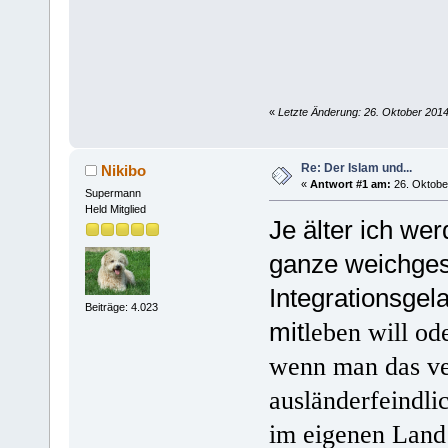
«
Letzte Änderung: 26. Oktober 2014
Re: Der Islam und...
Nikibo
«
Antwort #1 am:
26. Oktober
Supermann
Held Mitglied
Je älter ich we
ganze weichges
Integrationsgel
Beiträge: 4.023
mit
leben will od
wenn man das ver
ausländerfeindli
im eigenen Land 