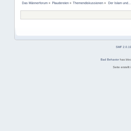
Das Männerforum
»
Plaudereien
»
Themendiskussionen
»
 Der Islam und...
SMF 2.0.1
Bad Behavior
has blo
Seite erstell