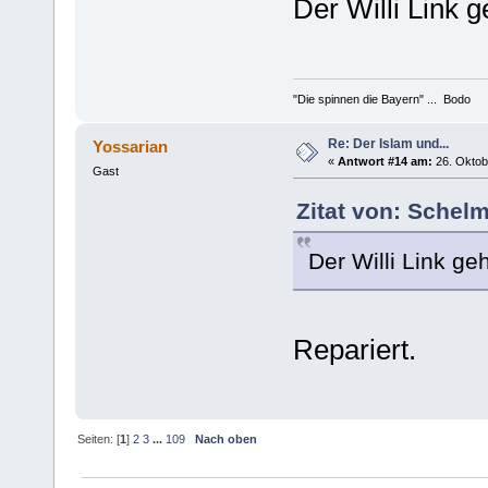
Der Willi Link g
"Die spinnen die Bayern" ... Bodo
Re: Der Islam und...
Yossarian
«
Antwort #14 am:
26. Oktob
Gast
Zitat von: Schel
Der Willi Link ge
Repariert.
Seiten: [
1
]
2
3
...
109
Nach oben