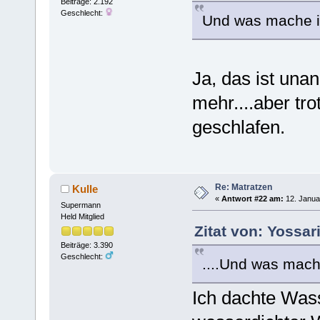
Beiträge: 2.192
Geschlecht:
Und was mache i
Ja, das ist un
mehr....aber tr
geschlafen.
Re: Matratzen
Kulle
«
Antwort #22 am:
12. Janua
Supermann
Held Mitglied
Zitat von: Yossar
Beiträge: 3.390
Geschlecht:
....Und was mach
Ich dachte Wass