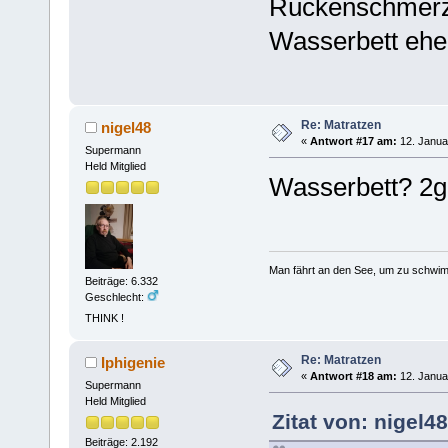
Rückenschmerze
Wasserbett ehe
Re: Matratzen
nigel48
«
Antwort #17 am:
12. Janua
Supermann
Held Mitglied
Wasserbett? 2gr
Man fährt an den See, um zu schwim
Beiträge: 6.332
Geschlecht:
THINK !
Re: Matratzen
Iphigenie
«
Antwort #18 am:
12. Janua
Supermann
Held Mitglied
Zitat von: nigel4
Beiträge: 2.192