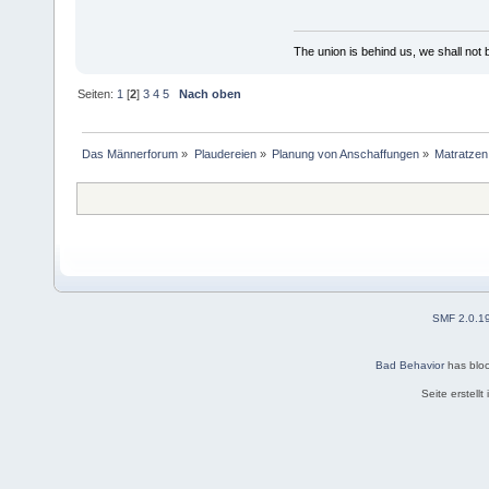
The union is behind us, we shall not
Seiten:
1
[
2
]
3
4
5
Nach oben
Das Männerforum
»
Plaudereien
»
Planung von Anschaffungen
»
Matratzen
SMF 2.0.1
Bad Behavior
has blo
Seite erstell