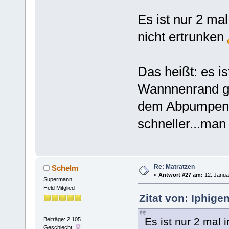
Es ist nur 2 mal
nicht ertrunken
Das heißt: es i
Wannnenrand gel
dem Abpumpen g
schneller...man
Re: Matratzen
Schelm
«
Antwort #27 am:
12. Janua
Supermann
Held Mitglied
Zitat von: Iphige
Es ist nur 2 mal i
Beiträge: 2.105
Geschlecht: