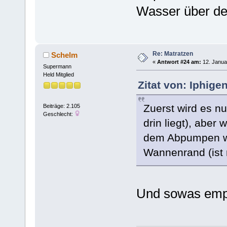
Wasser über den
Re: Matratzen
Schelm
«
Antwort #24 am:
12. Janua
Supermann
Held Mitglied
Zitat von: Iphige
Zuerst wird es n
Beiträge: 2.105
Geschlecht:
drin liegt), aber
dem Abpumpen wa
Wannenrand (ist m
Und sowas empfi