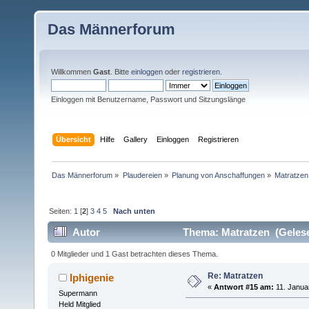
Das Männerforum
Willkommen
Gast
. Bitte
einloggen
oder
registrieren
.
Einloggen mit Benutzername, Passwort und Sitzungslänge
Übersicht
Hilfe
Gallery
Einloggen
Registrieren
Das Männerforum
»
Plaudereien
»
Planung von Anschaffungen
»
Matratzen
Seiten:
1
[
2
]
3
4
5
Nach unten
Autor
Thema: Matratzen (Gelese
0 Mitglieder und 1 Gast betrachten dieses Thema.
Re: Matratzen
Iphigenie
«
Antwort #15 am:
11. Janua
Supermann
Held Mitglied