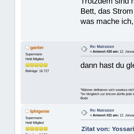
Trotzdem sind m
Bett, das Strom
was mache ich,
Re: Matratzen
ganter
«
Antwort #20 am:
12. Janua
Supermann
Held Mitglied
dann hast du g
Beiträge: 16.727
"Männer definieren sich sowieso nic
"Im Vergleich zur bricom dürfte jede 
Bodo
Re: Matratzen
Iphigenie
«
Antwort #21 am:
12. Janua
Supermann
Held Mitglied
Zitat von: Yossar