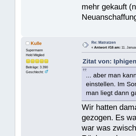
mehr gekauft (n
Neuanschaffung
Re: Matratzen
Kulle
«
Antwort #16 am:
11. Janua
Supermann
Held Mitglied
Zitat von: Iphige
Beiträge: 3.390
Geschlecht:
... aber man kan
einstellen. Im S
man liegt dann g
Wir hatten dam
gezogen. Es wa
war was zwisch