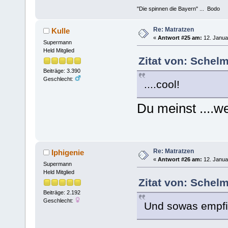
"Die spinnen die Bayern" ... Bodo
Re: Matratzen
Kulle
«
Antwort #25 am:
12. Janua
Supermann
Held Mitglied
Zitat von: Schel
Beiträge: 3.390
Geschlecht:
....cool!
Du meinst ....we
Re: Matratzen
Iphigenie
«
Antwort #26 am:
12. Janua
Supermann
Held Mitglied
Zitat von: Schel
Beiträge: 2.192
Geschlecht:
Und sowas empfie