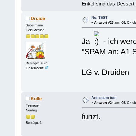
Enkel sind das Dessert
Re: TEST
Druide
«
Antwort #23 am:
06. Oktob
Supermann
Held Mitglied
Ja
- ich wer
"SPAM an: A1 S
Beiträge: 8.061
Geschlecht:
LG v. Druiden
Anti spam test
Kolle
«
Antwort #24 am:
06. Oktob
Teenager
Neuling
funzt.
Beiträge: 1