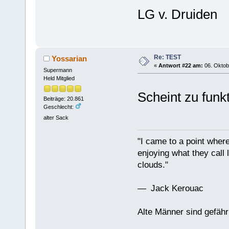
LG v. Druiden
Re: TEST
Yossarian
«
Antwort #22 am:
06. Oktob
Supermann
Held Mitglied
Scheint zu funk
Beiträge: 20.861
Geschlecht:
alter Sack
"I came to a point where
enjoying what they call l
clouds."
— Jack Kerouac
Alte Männer sind gefähr