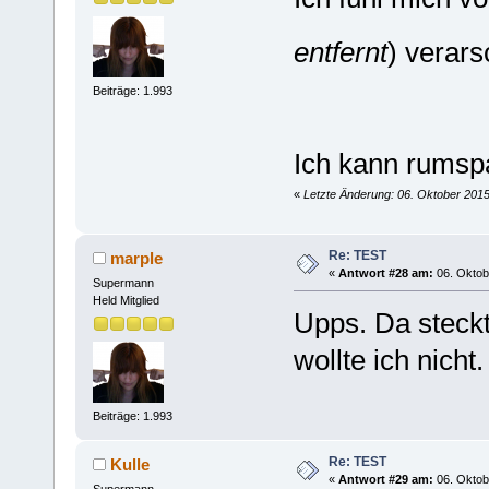
entfernt
) verars
Beiträge: 1.993
Ich kann rumspa
«
Letzte Änderung: 06. Oktober 2015
Re: TEST
marple
«
Antwort #28 am:
06. Oktob
Supermann
Held Mitglied
Upps. Da steckt
wollte ich nicht.
Beiträge: 1.993
Re: TEST
Kulle
«
Antwort #29 am:
06. Oktob
Supermann