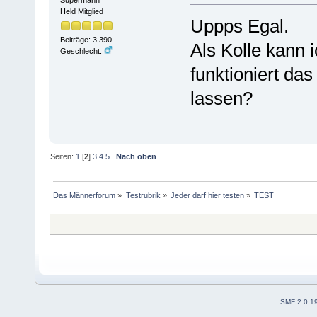
Held Mitglied
Uppps Egal.
Beiträge: 3.390
Als Kolle kann 
Geschlecht:
funktioniert das
lassen?
Seiten:
1
[
2
]
3
4
5
Nach oben
Das Männerforum
»
Testrubrik
»
Jeder darf hier testen
»
TEST
SMF 2.0.1