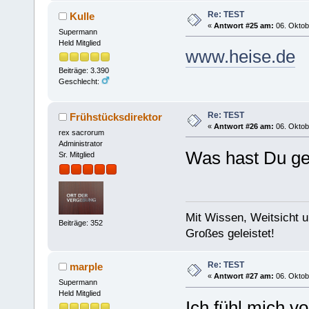
Re: TEST
Kulle
«
Antwort #25 am:
06. Oktob
Supermann
Held Mitglied
www.heise.de
Beiträge: 3.390
Geschlecht:
Re: TEST
Frühstücksdirektor
«
Antwort #26 am:
06. Oktob
rex sacrorum
Administrator
Was hast Du g
Sr. Mitglied
Mit Wissen, Weitsicht 
Beiträge: 352
Großes geleistet!
Re: TEST
marple
«
Antwort #27 am:
06. Oktob
Supermann
Held Mitglied
Ich fühl mich vo