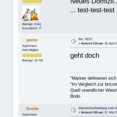
Neues Domizil.
... test-test-test
Beiträge: 8.061
Geschlecht:
Re: TEST
ganter
«
Antwort #19 am:
18. April 
Supermann
Held Mitglied
geht doch
Beiträge: 16.726
"Männer definieren sich
"Im Vergleich zur bricom
Quell unendlicher Weishe
Bodo
Internetverbindung vom A..
Druide
«
Antwort #20 am:
01. Mai 20
Supermann