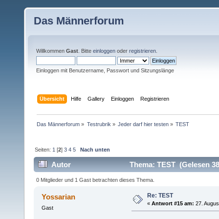
Das Männerforum
Willkommen
Gast
. Bitte
einloggen
oder
registrieren
.
Einloggen mit Benutzername, Passwort und Sitzungslänge
Übersicht
Hilfe
Gallery
Einloggen
Registrieren
Das Männerforum
»
Testrubrik
»
Jeder darf hier testen
»
TEST
Seiten:
1
[
2
]
3
4
5
Nach unten
Autor
Thema: TEST (Gelesen 38
0 Mitglieder und 1 Gast betrachten dieses Thema.
Re: TEST
Yossarian
«
Antwort #15 am:
27. August
Gast