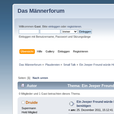
Das Männerforum
Willkommen
Gast
. Bitte
einloggen
oder
registrieren
.
Einloggen mit Benutzername, Passwort und Sitzungslänge
Übersicht
Hilfe
Gallery
Einloggen
Registrieren
Das Männerforum
»
Plaudereien
»
Small Talk
»
Ein Jeeper Freund würde Hi
Seiten: [
1
]
Nach unten
Autor
Thema: Ein Jeeper Freund 
0 Mitglieder und 1 Gast betrachten dieses Thema.
Ein Jeeper Freund würde 
Druide
benötigen
Supermann
«
am:
25. Dezember 2011, 15:12:41 
Held Mitglied