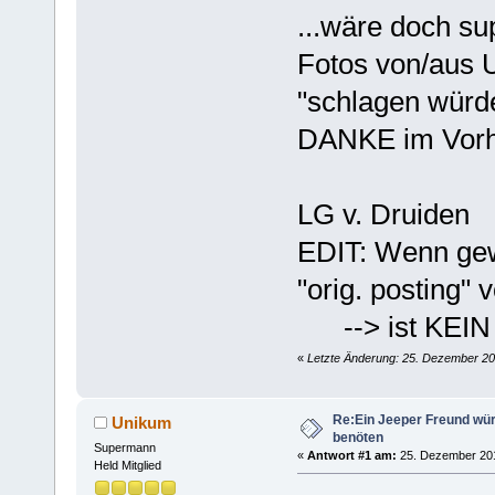
...wäre doch su
Fotos von/aus
"schlagen würde
DANKE im Vorhin
LG v. Druiden
EDIT: Wenn gew
"orig. posting" 
--> ist KEIN ! 
«
Letzte Änderung: 25. Dezember 20
Re:Ein Jeeper Freund wür
Unikum
benöten
Supermann
«
Antwort #1 am:
25. Dezember 201
Held Mitglied