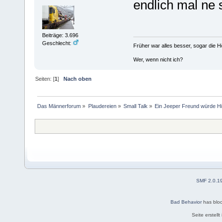
endlich mal ne 
Beiträge: 3.696
Geschlecht:
Früher war alles besser, sogar die 
Wer, wenn nicht ich?
Seiten: [
1
]
Nach oben
Das Männerforum
»
Plaudereien
»
Small Talk
»
Ein Jeeper Freund würde Hi
SMF 2.0.1
Bad Behavior
has blo
Seite erstell