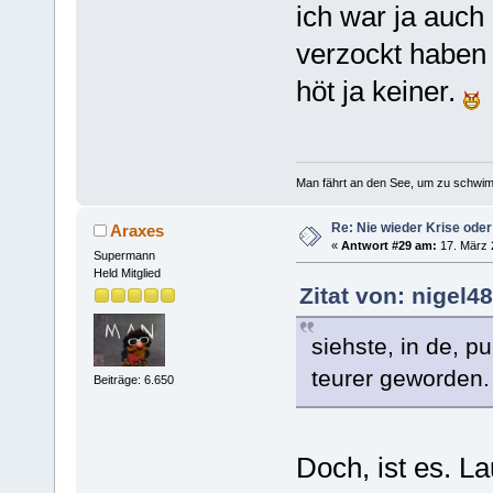
ich war ja auch 
verzockt haben 
höt ja keiner.
Man fährt an den See, um zu schwim
Re: Nie wieder Krise oder
Araxes
«
Antwort #29 am:
17. März 
Supermann
Held Mitglied
Zitat von: nigel4
siehste, in de, p
teurer geworden.
Beiträge: 6.650
Doch, ist es. L