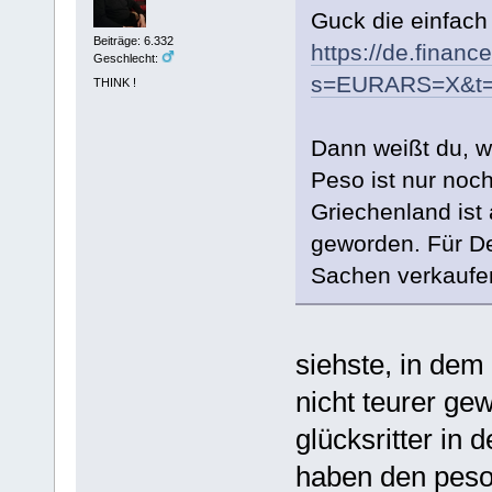
Guck die einfac
Beiträge: 6.332
https://de.finan
Geschlecht:
s=EURARS=X&t=
THINK !
Dann weißt du, w
Peso ist nur noch
Griechenland ist 
geworden. Für De
Sachen verkaufen,
siehste, in dem
nicht teurer ge
glücksritter in
haben den peso