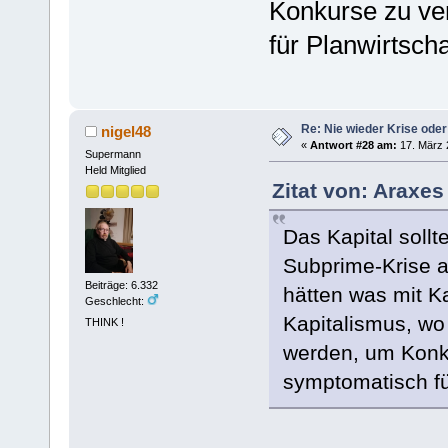
Konkurse zu ve
für Planwirtscha
Re: Nie wieder Krise oder
nigel48
«
Antwort #28 am:
17. März 
Supermann
Held Mitglied
Zitat von: Araxes
Das Kapital sollt
Subprime-Krise 
Beiträge: 6.332
hätten was mit Ka
Geschlecht:
Kapitalismus, wo 
THINK !
werden, um Konk
symptomatisch fü