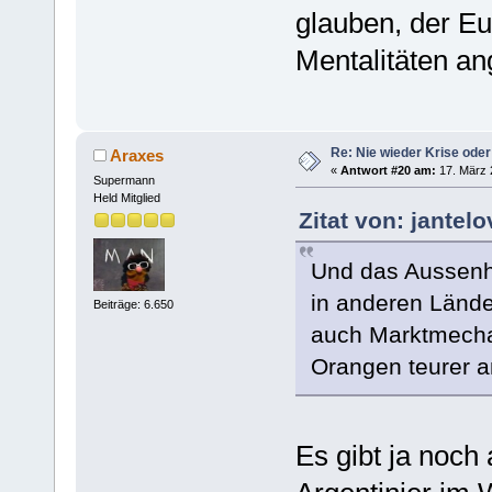
glauben, der E
Mentalitäten an
Re: Nie wieder Krise oder
Araxes
«
Antwort #20 am:
17. März 
Supermann
Held Mitglied
Zitat von: jantel
Und das Aussenh
in anderen Länder
Beiträge: 6.650
auch Marktmechan
Orangen teurer a
Es gibt ja noch