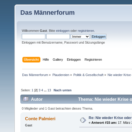
Das Männerforum
Willkommen
Gast
. Bitte
einloggen
oder
registrieren
.
Einloggen mit Benutzername, Passwort und Sitzungslänge
Übersicht
Hilfe
Gallery
Einloggen
Registrieren
Das Männerforum
»
Plaudereien
»
Politik & Gesellschaft
»
Nie wieder Krise 
Seiten:
1
[
2
]
3
4
...
13
Nach unten
Autor
Thema: Nie wieder Krise o
0 Mitglieder und 1 Gast betrachten dieses Thema.
Re: Nie wieder Krise oder
Conte Palmieri
«
Antwort #15 am:
17. März 
Gast