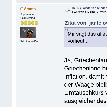
Re: Nie wieder Krise oder
Araxes
«
Antwort #17 am:
17. März 
Supermann
Held Mitglied
Zitat von: jantel
Mir sagt das alle
vorliegt...
Beiträge: 6.650
Ja, Griechenlan
Griechenland b
Inflation, dami
der Waage blei
Umtauschkurs vo
ausgleichendes 