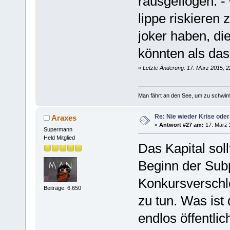
rausgeflogen. -
lippe riskieren
joker haben, di
könnten als das
«
Letzte Änderung: 17. März 2015, 2
Man fährt an den See, um zu schwim
Re: Nie wieder Krise oder
Araxes
«
Antwort #27 am:
17. März 
Supermann
Held Mitglied
Das Kapital soll
Beginn der Sub
Konkursverschl
Beiträge: 6.650
zu tun. Was ist
endlos öffentli