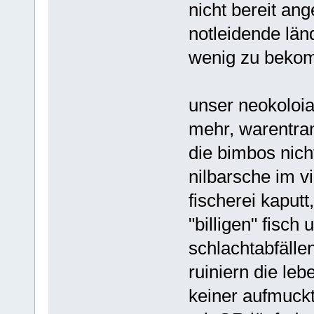
nicht bereit an
notleidende län
wenig zu beko
unser neokoloia
mehr, warentran
die bimbos nich
nilbarsche im v
fischerei kaputt
"billigen" fisch
schlachtabfälle
ruiniern die leb
keiner aufmuckt.