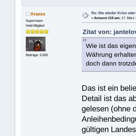
Re: Nie wieder Krise oder
Araxes
«
Antwort #19 am:
17. März 
Supermann
Held Mitglied
Zitat von: jantel
Wie ist das eige
Währung erhalte
Beiträge: 6.650
doch dann trotzd
Das ist ein bel
Detail ist das a
gelesen (ohne d
Anleihenbedingu
gültigen Lande