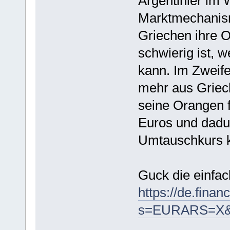
Argentinier im
Marktmechanism
Griechen ihre O
schwierig ist, 
kann. Im Zweife
mehr aus Griec
seine Orangen f
Euros und dadu
Umtauschkurs k
Guck die einfa
https://de.fina
s=EURARS=X&