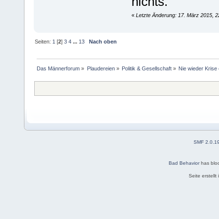
nichts.
«
Letzte Änderung: 17. März 2015, 2
Seiten:
1
[
2
]
3
4
...
13
Nach oben
Das Männerforum
»
Plaudereien
»
Politik & Gesellschaft
»
Nie wieder Krise 
SMF 2.0.1
Bad Behavior
has blo
Seite erstell