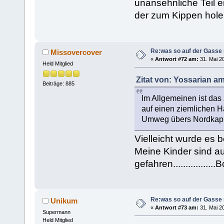
unansehnliche Teil e
der zum Kippen hol
Re:was so auf der Gasse 
Missovercover
«
Antwort #72 am:
31. Mai 20
Held Mitglied
Zitat von: Yossarian am
Beiträge: 885
Im Allgemeinen ist das
auf einen ziemlichen H
Umweg übers Nordkap
Vielleicht wurde es
Meine Kinder sind a
gefahren..............
Re:was so auf der Gasse 
Unikum
«
Antwort #73 am:
31. Mai 20
Supermann
Held Mitglied