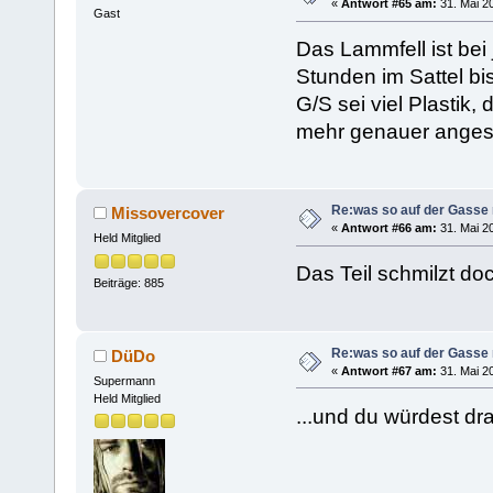
«
Antwort #65 am:
31. Mai 20
Gast
Das Lammfell ist bei
Stunden im Sattel bi
G/S sei viel Plastik
mehr genauer anges
Re:was so auf der Gasse 
Missovercover
«
Antwort #66 am:
31. Mai 20
Held Mitglied
Das Teil schmilzt doc
Beiträge: 885
Re:was so auf der Gasse 
DüDo
«
Antwort #67 am:
31. Mai 20
Supermann
Held Mitglied
...und du würdest dr