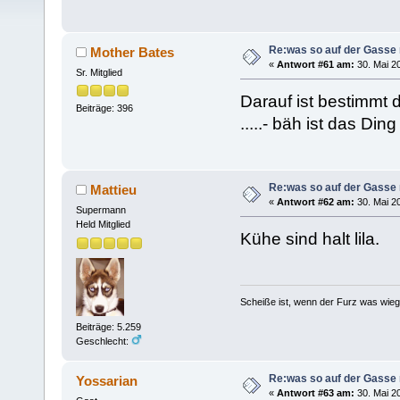
Re:was so auf der Gasse 
Mother Bates
«
Antwort #61 am:
30. Mai 20
Sr. Mitglied
Darauf ist bestimmt
Beiträge: 396
.....- bäh ist das Di
Re:was so auf der Gasse 
Mattieu
«
Antwort #62 am:
30. Mai 20
Supermann
Held Mitglied
Kühe sind halt lila.
Scheiße ist, wenn der Furz was wieg
Beiträge: 5.259
Geschlecht:
Re:was so auf der Gasse 
Yossarian
«
Antwort #63 am:
30. Mai 20