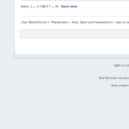
Seiten:
1
...
3
4
[
5
]
6
7
...
46
Nach oben
Das Männerforum
»
Plaudereien
»
Auto, Sport und Heimwerken
»
was so a
SMF 2.0.1
Bad Behavior
has blo
Seite erstell