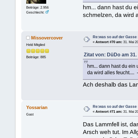
hm... dann hast du ei
Beiträge: 2.956
Geschlecht:
schmelzen, da wird al
Re:was so auf der Gasse 
Missovercover
«
Antwort #70 am:
31. Mai 20
Held Mitglied
Zitat von: DüDo am 31. 
Beiträge: 885
hm... dann hast du ein 
da wird alles feucht....
Ach deshalb das Lamm
Re:was so auf der Gasse 
Yossarian
«
Antwort #71 am:
31. Mai 20
Gast
Das Lammfell ist, dam
Arsch weh tut. Im A