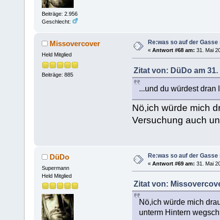
Beiträge: 2.956
Geschlecht:
Re:was so auf der Gasse 
Missovercover
«
Antwort #68 am:
31. Mai 20
Held Mitglied
Zitat von: DüDo am 31. 
Beiträge: 885
...und du würdest dran 
Nö,ich würde mich dr
Versuchung auch unt
Re:was so auf der Gasse 
DüDo
«
Antwort #69 am:
31. Mai 20
Supermann
Held Mitglied
Zitat von: Missovercove
Nö,ich würde mich drau
unterm Hintern wegschm