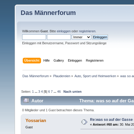
Das Männerforum
Willkommen
Gast
. Bitte
einloggen
oder
registrieren
.
Einloggen mit Benutzername, Passwort und Sitzungslänge
Übersicht
Hilfe
Gallery
Einloggen
Registrieren
Das Männerforum
»
Plaudereien
»
Auto, Sport und Heimwerken
»
was so a
Seiten:
1
...
3
4
[
5
]
6
7
...
46
Nach unten
Autor
Thema: was so auf der Gas
0 Mitglieder und 1 Gast betrachten dieses Thema.
Re:was so auf der Gasse 
Yossarian
«
Antwort #60 am:
30. Mai 20
Gast