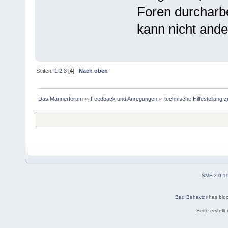
Foren durcharbe
kann nicht and
Seiten:
1
2
3
[
4
]
Nach oben
Das Männerforum
»
Feedback und Anregungen
»
technische Hilfestellung
SMF 2.0.1
Bad Behavior
has blo
Seite erstell