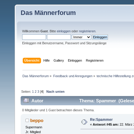
Das Männerforum
Willkommen
Gast
. Bitte
einloggen
oder
registrieren
.
Einloggen mit Benutzername, Passwort und Sitzungslänge
Übersicht
Hilfe
Gallery
Einloggen
Registrieren
Das Männerforum
»
Feedback und Anregungen
»
technische Hilfestellung
Seiten:
1
2
3
[
4
]
Nach unten
Autor
Thema: Spammer (Gelesen
0 Mitglieder und 1 Gast betrachten dieses Thema.
Re:Spammer
beppo
«
Antwort #45 am:
22. März 
Supermann
Jr. Mitglied