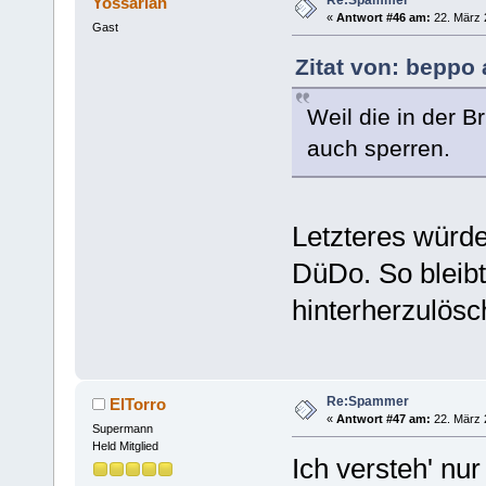
Re:Spammer
Yossarian
«
Antwort #46 am:
22. März 
Gast
Zitat von: beppo 
Weil die in der B
auch sperren.
Letzteres würde
DüDo. So bleib
hinterherzulösc
Re:Spammer
ElTorro
«
Antwort #47 am:
22. März 
Supermann
Held Mitglied
Ich versteh' n