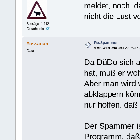
meldet, noch, 
nicht die Lust v
Beiträge: 1.112
Geschlecht:
Re:Spammer
Yossarian
«
Antwort #48 am:
22. März 
Gast
Da DüDo sich a
hat, muß er woh
Aber man wird 
abklappern könn
nur hoffen, daß
Der Spammer ist
Programm, daß 