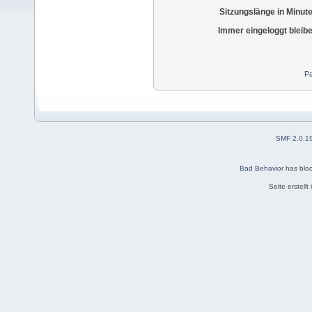
Sitzungslänge in Minut
Immer eingeloggt bleib
Pa
SMF 2.0.1
Bad Behavior
has blo
Seite erstell