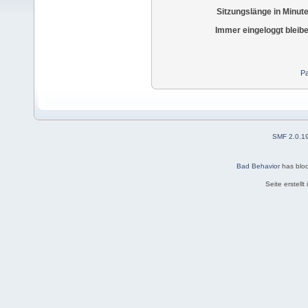
Sitzungslänge in Minut
Immer eingeloggt bleib
Pa
SMF 2.0.1
Bad Behavior
has blo
Seite erstell