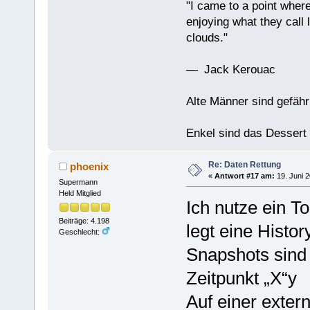
"I came to a point where
enjoying what they call l
clouds."
— Jack Kerouac
Alte Männer sind gefähr
Enkel sind das Dessert
Re: Daten Rettung
phoenix
«
Antwort #17 am:
19. Juni 2
Supermann
Held Mitglied
Ich nutze ein T
Beiträge: 4.198
legt eine Histo
Geschlecht:
Snapshots sind
Zeitpunkt „X“y
Auf einer exter