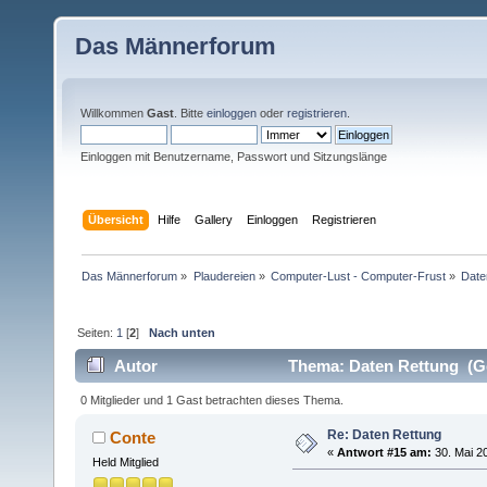
Das Männerforum
Willkommen
Gast
. Bitte
einloggen
oder
registrieren
.
Einloggen mit Benutzername, Passwort und Sitzungslänge
Übersicht
Hilfe
Gallery
Einloggen
Registrieren
Das Männerforum
»
Plaudereien
»
Computer-Lust - Computer-Frust
»
Date
Seiten:
1
[
2
]
Nach unten
Autor
Thema: Daten Rettung (Ge
0 Mitglieder und 1 Gast betrachten dieses Thema.
Re: Daten Rettung
Conte
«
Antwort #15 am:
30. Mai 20
Held Mitglied