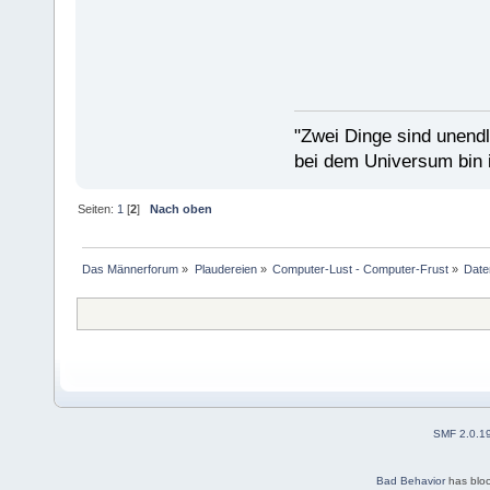
"Zwei Dinge sind unend
bei dem Universum bin i
Seiten:
1
[
2
]
Nach oben
Das Männerforum
»
Plaudereien
»
Computer-Lust - Computer-Frust
»
Date
SMF 2.0.1
Bad Behavior
has blo