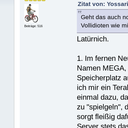
Zitat von: Yossar
Geht das auch no
Vollidioten wie m
Beiträge: 516
Latürnich.
1. Im fernen Ne
Namen MEGA, die
Speicherplatz a
ich mir ein Ter
einmal dazu, d
zu "spielgeln",
sorgt fleißig d
Server stets da