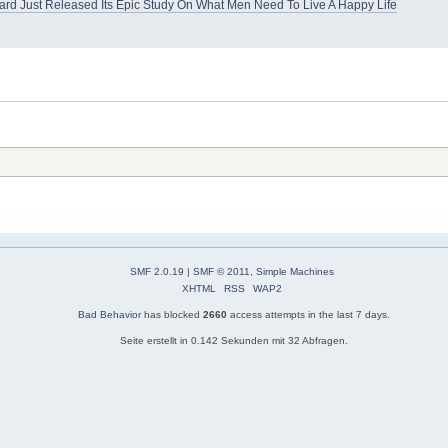
ard Just Released Its Epic Study On What Men Need To Live A Happy Life
SMF 2.0.19
|
SMF © 2011
,
Simple Machines
XHTML
RSS
WAP2
Bad Behavior
has blocked
2660
access attempts in the last 7 days.
Seite erstellt in 0.142 Sekunden mit 32 Abfragen.