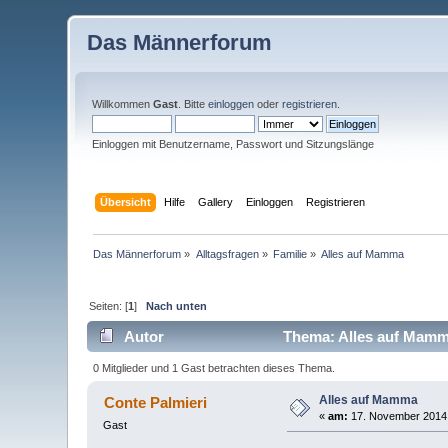
Das Männerforum
Willkommen
Gast
. Bitte
einloggen
oder
registrieren
.
Einloggen mit Benutzername, Passwort und Sitzungslänge
Übersicht
Hilfe
Gallery
Einloggen
Registrieren
Das Männerforum
»
Alltagsfragen
»
Familie
»
Alles auf Mamma
Seiten: [
1
]
Nach unten
Autor
Thema: Alles auf Mamm
0 Mitglieder und 1 Gast betrachten dieses Thema.
Alles auf Mamma
Conte Palmieri
«
am:
17. November 2014,
Gast