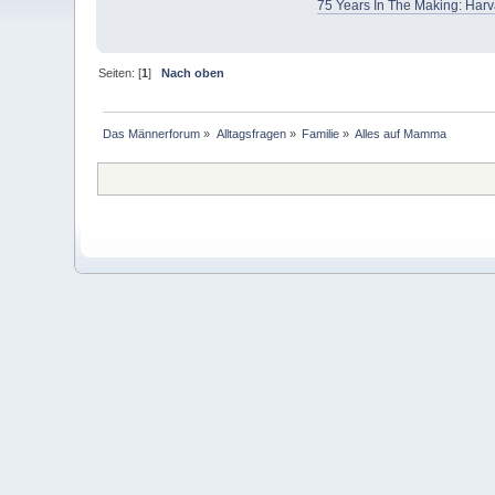
75 Years In The Making: Harv
Seiten: [
1
]
Nach oben
Das Männerforum
»
Alltagsfragen
»
Familie
»
Alles auf Mamma