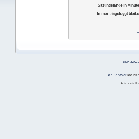
Sitzungslänge in Minut
Immer eingeloggt bleib
Pa
SMF 2.0.1
Bad Behavior
has blo
Seite erstell