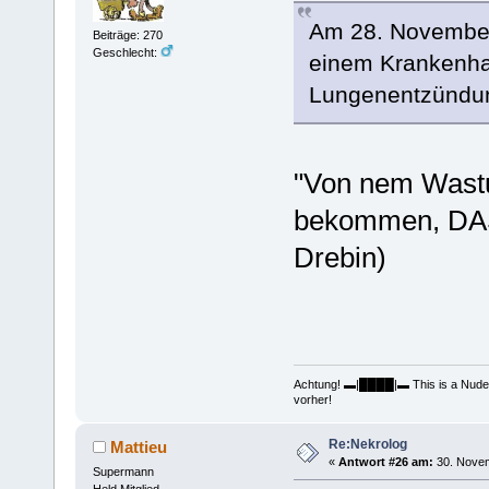
Am 28. November 
Beiträge: 270
Geschlecht:
einem Krankenhau
Lungenentzündu
"Von nem Wastu
bekommen, DAS i
Drebin)
Achtung! ▬|████|▬ This is a Nudelhol
vorher!
Re:Nekrolog
Mattieu
«
Antwort #26 am:
30. Novem
Supermann