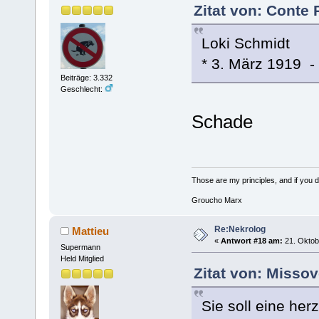
Zitat von: Conte 
Loki Schmidt
* 3. März 1919 -
Beiträge: 3.332
Geschlecht:
Schade
Those are my principles, and if you do
Groucho Marx
Re:Nekrolog
Mattieu
«
Antwort #18 am:
21. Oktob
Supermann
Held Mitglied
Zitat von: Misso
Sie soll eine he