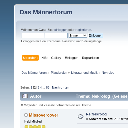
Das Männerforum
Willkommen
Gast
. Bitte
einloggen
oder
registrieren
.
Einloggen mit Benutzername, Passwort und Sitzungslänge
Übersicht
Hilfe
Gallery
Einloggen
Registrieren
Das Männerforum
»
Plaudereien
»
Literatur und Musik
»
Nekrolog
Seiten:
1
[
2
]
3
4
...
83
Nach unten
Autor
Thema: Nekrolog (Gelesen
0 Mitglieder und 2 Gäste betrachten dieses Thema.
Re:Nekrolog
Missovercover
«
Antwort #15 am:
21. Oktob
Held Mitglied