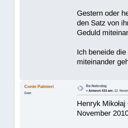
Gestern oder h
den Satz von ih
Geduld miteinan
Ich beneide die 
miteinander ge
Re:Nekrolog
Conte Palmieri
«
Antwort #23 am:
12. Novem
Gast
Henryk Mikołaj 
November 2010