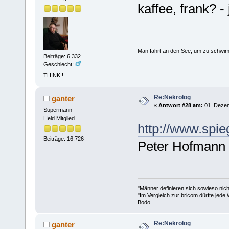
kaffee, frank? - 
Man fährt an den See, um zu schwim
Beiträge: 6.332
Geschlecht:
THINK !
Re:Nekrolog
ganter
«
Antwort #28 am:
01. Dezem
Supermann
Held Mitglied
http://www.spie
Beiträge: 16.726
Peter Hofmann
"Männer definieren sich sowieso nic
"Im Vergleich zur bricom dürfte jede 
Bodo
Re:Nekrolog
ganter