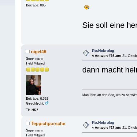
Beiträge: 885
Sie soll eine h
Re:Nekrolog
nigel48
«
Antwort #16 am:
21. Oktob
Supermann
Held Mitglied
dann macht helm
Man fährt an den See, um zu schwim
Beiträge: 6.332
Geschlecht:
THINK !
Re:Nekrolog
Teppichporsche
«
Antwort #17 am:
21. Oktob
Supermann
Held Mitglied