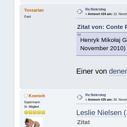
Re:Nekrolog
Yossarian
«
Antwort #24 am:
12. Novem
Gast
Zitat von: Conte
Henryk Mikołaj G
November 2010)
Einer von
dene
Re:Nekrolog
Koenich
«
Antwort #25 am:
30. Novem
Supermann
Sr. Mitglied
Leslie Nielsen 
Zitat