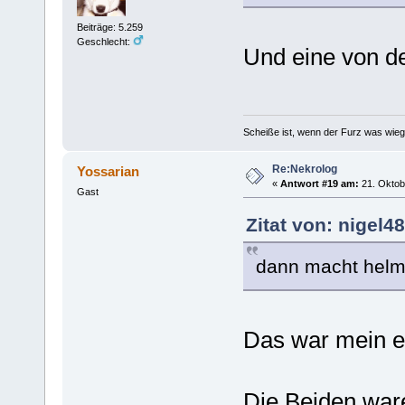
Beiträge: 5.259
Geschlecht:
Und eine von d
Scheiße ist, wenn der Furz was wieg
Re:Nekrolog
Yossarian
«
Antwort #19 am:
21. Oktob
Gast
Zitat von: nigel4
dann macht helmu
Das war mein er
Die Beiden ware