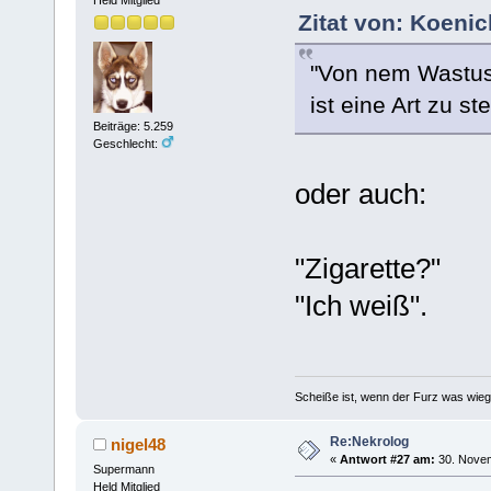
Held Mitglied
Zitat von: Koeni
"Von nem Wastus
ist eine Art zu st
Beiträge: 5.259
Geschlecht:
oder auch:
"Zigarette?"
"Ich weiß".
Scheiße ist, wenn der Furz was wieg
Re:Nekrolog
nigel48
«
Antwort #27 am:
30. Novem
Supermann
Held Mitglied