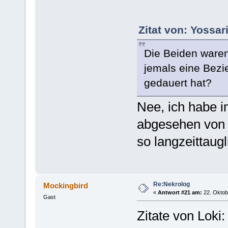
Zitat von: Yossar
Die Beiden waren
jemals eine Bezi
gedauert hat?
Nee, ich habe i
abgesehen von A
so langzeittaugl
Re:Nekrolog
Mockingbird
«
Antwort #21 am:
22. Oktob
Gast
Zitate von Loki: