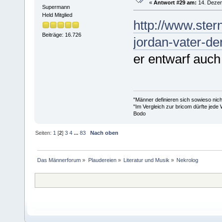
«
Antwort #29 am:
14. Dezem
Supermann
Held Mitglied
http://www.ster
Beiträge: 16.726
jordan-vater-de
er entwarf auc
"Männer definieren sich sowieso nic
"Im Vergleich zur bricom dürfte jede 
Bodo
Seiten:
1
[
2
]
3
4
...
83
Nach oben
Das Männerforum
»
Plaudereien
»
Literatur und Musik
»
Nekrolog