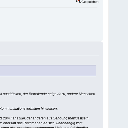
Gespeichert
oll ausdrücken, der Betreffende neige dazu, andere Menschen
s Kommunikationsverhalten hinweisen.
z zum Fanatiker, der anderen aus Sendungsbewusstsein
 ihm eher um das Rechthaben an sich, unabhängig vom
an einer als vorgefasst empfundenen Meinung.
(Wikipedia)