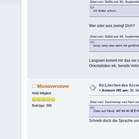
Zitat von: DüDo am 30. Septemb
ich leider schon...
Wer oder was zwingt Dich?
Zitat von: DüDo am 30. Septemb
sorry, aber das sieht mir gefähr
Langsam kommt mir das vor w
Orientalisten etc. bereits Vollz
Re:Löschen des Acco
Missovercover
«
Antwort #91 am:
30. Se
Held Mitglied
Zitat von: Zarniwoop van Harl a
Beiträge: 885
Oder auf Hindi: आप सब कर रहे हैं प
Schreib doch die Sprache und