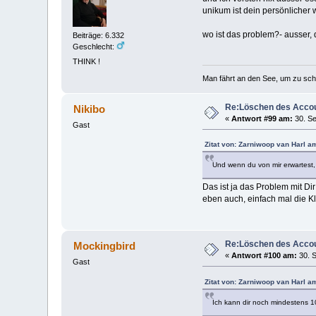
unikum ist dein persönlicher
wo ist das problem?- ausser, 
Beiträge: 6.332
Geschlecht:
THINK !
Man fährt an den See, um zu sc
Re:Löschen des Acco
Nikibo
«
Antwort #99 am:
30. Se
Gast
Zitat von: Zarniwoop van Harl a
Und wenn du von mir erwartest,
Das ist ja das Problem mit Di
eben auch, einfach mal die K
Re:Löschen des Acco
Mockingbird
«
Antwort #100 am:
30. S
Gast
Zitat von: Zarniwoop van Harl a
Ich kann dir noch mindestens 1