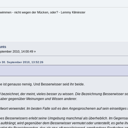
hwimmen - nicht wegen der Mücken, oder? - Lemmy Kilminster
unts
ptember 2010, 14:00:49 »
m 30. September 2010, 13:52:26
e ist genauso nervig. Und Besserwisser seid ihr beide.
 bezeichnet, der meint, vieles besser zu wissen. Die Bezeichnung Besserwisser s
ch aber gegenüber Meinungen und Wissen anderer.
fwort verwendet. Im besten Falle soll es den Angesprochenen auf sein einseitige
s Besserwissers erlebt seine Umgebung manchmal als überheblich. Im Gegensat
 aufdrängt, wird gegenüber dem Besserwisser vermutet oder unterstellt, es gehe
stört die Bezeichnenden, das als stur, oft moralisierend, empfundene Festhalten 