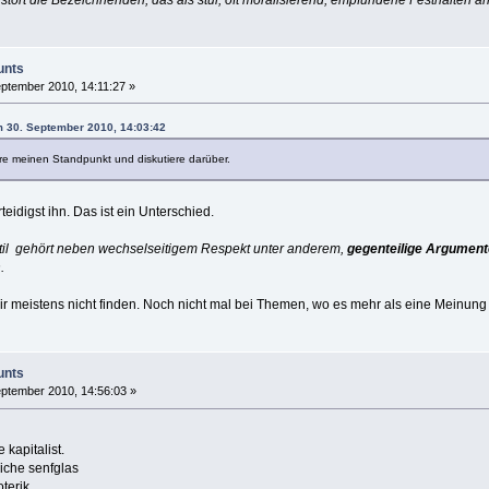
unts
ptember 2010, 14:11:27 »
m 30. September 2010, 14:03:42
äre meinen Standpunkt und diskutiere darüber.
rteidigst ihn. Das ist ein Unterschied.
til gehört neben wechselseitigem Respekt unter anderem,
gegenteilige Argumen
.
dir meistens nicht finden. Noch nicht mal bei Themen, wo es mehr als eine Meinun
unts
ptember 2010, 14:56:03 »
 kapitalist.
liche senfglas
terik.