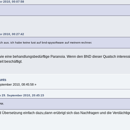
er 2010, 00:07:58
er 2010, 00:27:42
lich aus. ich habe keine lust auf bnd-spysoftware auf meinem rechner.
ie eine behandlungsbedürftige Paranoia. Wenn den BND dieser Quatsch interessi
eit beschäftigt.
unts
ptember 2010, 08:45:58 »
m 29. September 2010, 20:45:15
ागल.
 Übersetzung einfach dazu,dann erübrigt sich das Nachfragen und die Verdächtig