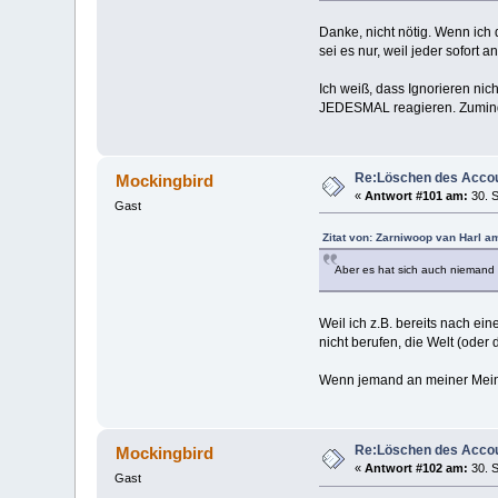
Danke, nicht nötig. Wenn ich 
sei es nur, weil jeder sofort
Ich weiß, dass Ignorieren nic
JEDESMAL reagieren. Zumindes
Re:Löschen des Acco
Mockingbird
«
Antwort #101 am:
30. S
Gast
Zitat von: Zarniwoop van Harl a
Aber es hat sich auch niemand 
Weil ich z.B. bereits nach e
nicht berufen, die Welt (ode
Wenn jemand an meiner Meinun
Re:Löschen des Acco
Mockingbird
«
Antwort #102 am:
30. S
Gast