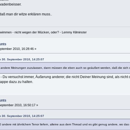
 wadenbeisser.
daß man dir witze erklären muss..
hwimmen - nicht wegen der Mücken, oder? - Lemmy Kilminster
unts
ptember 2010, 16:28:46 »
m 30. September 2010, 14:25:07
 andere Meinungen zuzulassen, dann müssen die eben auch so geäußert werden, daß die sich daf
r - Du versuchst immer, Äußerung anderer, die nicht Deiner Meinung sind, als nicht
lappe dazu zu halten.
unts
eptember 2010, 16:50:17 »
m 30. September 2010, 14:25:07
0 andere mit ähnlichem Tenor liefern, alleine aus dem Thread und es gibt genug andere, wo das 