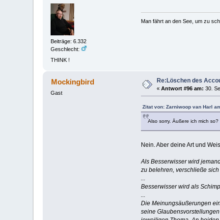
Man fährt an den See, um zu sc
Beiträge: 6.332
Geschlecht:
THINK !
Re:Löschen des Acco
Mockingbird
«
Antwort #96 am:
30. Se
Gast
Zitat von: Zarniwoop van Harl a
Also sorry. Äußere ich mich so?
Nein. Aber deine Art und Weis
Als Besserwisser wird jemand
zu belehren, verschließe si
...
Besserwisser wird als Schimp
...
Die Meinungsäußerungen eine
seine Glaubensvorstellungen
jeweiligen Thema. An beiden 