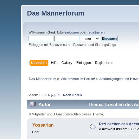
Das Männerforum
Willkommen
Gast
. Bitte
einloggen
oder
registrieren
.
Einloggen mit Benutzername, Passwort und Sitzungslänge
Übersicht
Hilfe
Gallery
Einloggen
Registrieren
Das Männerforum
»
Willkommen im Forum!
»
Ankündigungen und Hinwe
Seiten:
1
...
5
6
[
7
]
8
9
Nach unten
Autor
Thema: Löschen des Ac
0 Mitglieder und 1 Gast betrachten dieses Thema.
Re:Löschen des Acco
Yossarian
«
Antwort #90 am:
30. Se
Gast