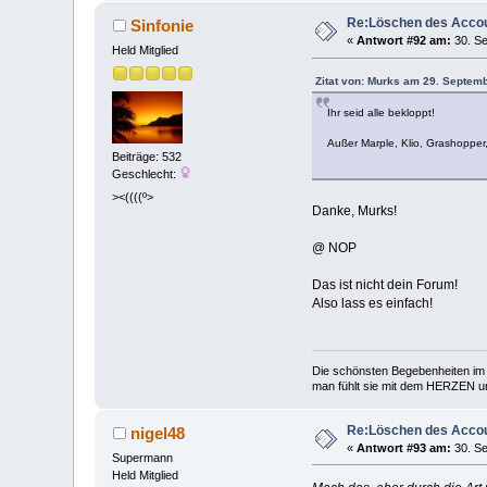
Re:Löschen des Acco
Sinfonie
«
Antwort #92 am:
30. Se
Held Mitglied
Zitat von: Murks am 29. Septem
Ihr seid alle bekloppt!
Außer Marple, Klio, Grashopper,
Beiträge: 532
Geschlecht:
><((((º>
Danke, Murks!
@ NOP
Das ist nicht dein Forum!
Also lass es einfach!
Die schönsten Begebenheiten im 
man fühlt sie mit dem HERZEN und
Re:Löschen des Acco
nigel48
«
Antwort #93 am:
30. Se
Supermann
Held Mitglied