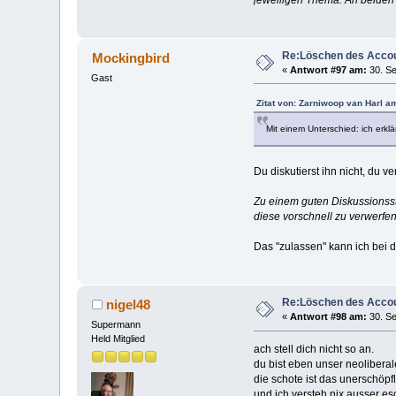
Re:Löschen des Acco
Mockingbird
«
Antwort #97 am:
30. Se
Gast
Zitat von: Zarniwoop van Harl a
Mit einem Unterschied: ich erkl
Du diskutierst ihn nicht, du ve
Zu einem guten Diskussionss
diese vorschnell zu verwerfen
Das "zulassen" kann ich bei 
Re:Löschen des Acco
nigel48
«
Antwort #98 am:
30. Se
Supermann
Held Mitglied
ach stell dich nicht so an.
du bist eben unser neoliberale
die schote ist das unerschöpf
und ich versteh nix ausser eso