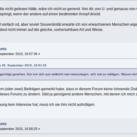
die nicht gelesen hätte, wäre ich nicht so genervt. Von dir, von U. und genauso von
 anspringt, wenn der andere auf einen bestimmten Knopf drückt.
ht einfach ist, aber soviel Souveränität erwarte ich von erwachsenen Menschen eigen
t nicht immer auf die gleiche, vorhersehbare Art und Weise.
unts
eptember 2010, 16:57:36 »
m 30. September 2010, 16:51:33
genötigt gesehen, ihm von sich aus vielleicht mal nahezulegen, sich mal zu mäßigen. Warum nic
inem (oder zwei) Beiträgen gemerkt habe, dass in diesem Forum keine lohnende Dis
r dieses Forum) zu ändern. Gibt ja genügend andere Menschen, mit denen ich mich
g kein Interesse hat, muss ich sie ihm nicht aufnötigen.
unts
eptember 2010, 16:58:25 »