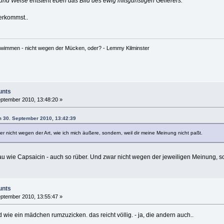
 und Weise entsteht eben das Bild des ewig mißgünstigen Geiferers.
berkommst..
hwimmen - nicht wegen der Mücken, oder? - Lemmy Kilminster
unts
ptember 2010, 13:48:20 »
m 30. September 2010, 13:42:39
er nicht wegen der Art, wie ich mich äußere, sondern, weil dir meine Meinung nicht paßt.
au wie Capsaicin - auch so rüber. Und zwar nicht wegen der jeweiligen Meinung, so
unts
ptember 2010, 13:55:47 »
 wie ein mädchen rumzuzicken. das reicht völlig. - ja, die andern auch..