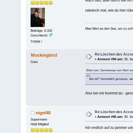
Mach das, aber durch die Art
ratedoch mal, wie du hier rü
Man fährt an den See, um zu sc
Beiträge: 6.332
Geschlecht:
THINK !
Re:Löschen des Acco
Mockingbird
«
Antwort #94 am:
30. Se
Gast
Zitat von: Zarniwoop van Harl a
Bei dir? Vermutlich genauso, ab
Also bei mir kommst du - gen
Re:Löschen des Acco
nigel48
«
Antwort #95 am:
30. Se
Supermann
Held Mitglied
hör endlich auf zu jammer und