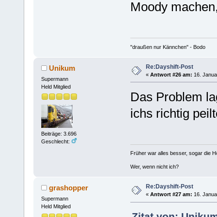
Moody machen,
"draußen nur Kännchen" - Bodo
Re:Dayshift-Post
Unikum
«
Antwort #26 am:
16. Janua
Supermann
Held Mitglied
Das Problem la
ichs richtig peil
Beiträge: 3.696
Geschlecht:
Früher war alles besser, sogar die 
Wer, wenn nicht ich?
Re:Dayshift-Post
grashopper
«
Antwort #27 am:
16. Janua
Supermann
Held Mitglied
Zitat von: Uniku