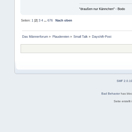
"draußen nur Kännchen" - Bodo
Seiten:
1
[
2
]
3
4
...
676
Nach oben
Das Männerforum
»
Plaudereien
»
Small Talk
»
Dayshift-Post
SMF 2.0.1
Bad Behavior
has blo
Seite erstell