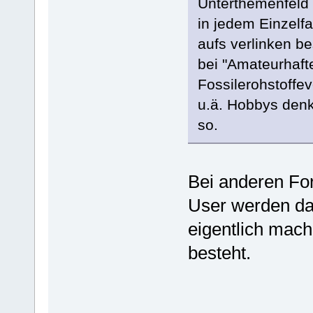
Unterthemenfeld 
in jedem Einzelfal
aufs verlinken b
bei "Amateurhaft
Fossilerohstoffe
u.ä. Hobbys den
so.
Bei anderen For
User werden dar
eigentlich mach
besteht.