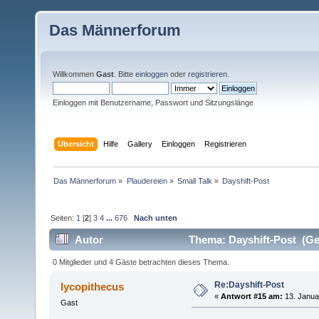
Das Männerforum
Willkommen
Gast
. Bitte
einloggen
oder
registrieren
.
Einloggen mit Benutzername, Passwort und Sitzungslänge
Übersicht
Hilfe
Gallery
Einloggen
Registrieren
Das Männerforum
»
Plaudereien
»
Small Talk
»
Dayshift-Post
Seiten:
1
[
2
]
3
4
...
676
Nach unten
Autor
Thema: Dayshift-Post (Ge
0 Mitglieder und 4 Gäste betrachten dieses Thema.
Re:Dayshift-Post
lycopithecus
«
Antwort #15 am:
13. Janua
Gast