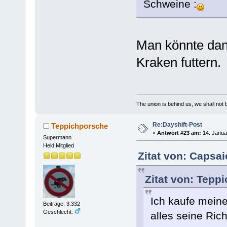
Schweine :
Man könnte da
Kraken futtern.
The union is behind us, we shall not
Re:Dayshift-Post
Teppichporsche
«
Antwort #23 am:
14. Janua
Supermann
Held Mitglied
Zitat von: Capsai
Zitat von: Tepp
Ich kaufe mein
Beiträge: 3.332
Geschlecht:
alles seine Rich