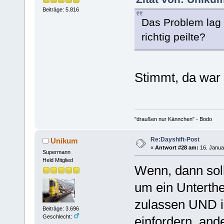
Beiträge: 5.816
Das Problem lag 
richtig peilte?
Stimmt, da war
"draußen nur Kännchen" - Bodo
Re:Dayshift-Post
Unikum
«
Antwort #28 am:
16. Janua
Supermann
Held Mitglied
Wenn, dann sol
um ein Unterthe
zulassen UND in 
Beiträge: 3.696
Geschlecht:
einfordern, ande