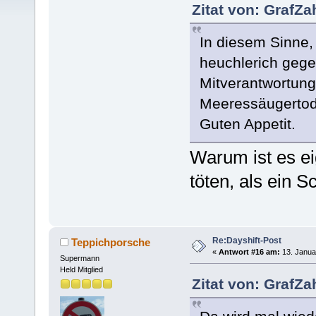
Zitat von: GrafZa
In diesem Sinne, 
heuchlerich gege
Mitverantwortung
Meeressäugertod 
Guten Appetit.
Warum ist es ei
töten, als ein 
Re:Dayshift-Post
Teppichporsche
«
Antwort #16 am:
13. Janua
Supermann
Held Mitglied
Zitat von: GrafZa