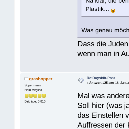
Na klar, die b
Plastik...
Was genau möcht
Dass die Juden 
wenn man in Au
Re:Dayshift-Post
grashopper
«
Antwort #25 am:
16. Janua
Supermann
Held Mitglied
Mal was andere
Beiträge: 5.816
Soll hier (was 
das Einstellen 
Auffressen der