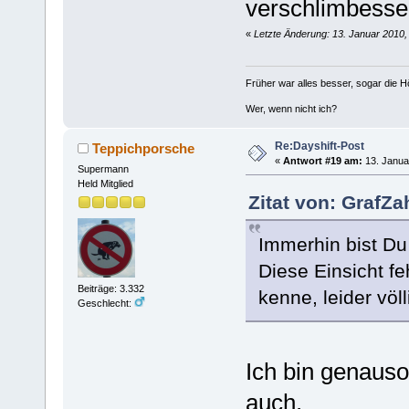
verschlimbesser
«
Letzte Änderung: 13. Januar 2010
Früher war alles besser, sogar die 
Wer, wenn nicht ich?
Re:Dayshift-Post
Teppichporsche
«
Antwort #19 am:
13. Janua
Supermann
Held Mitglied
Zitat von: GrafZa
Immerhin bist Du 
Diese Einsicht fe
Beiträge: 3.332
kenne, leider völli
Geschlecht:
Ich bin genauso
auch.