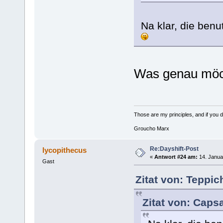
Na klar, die ben
Was genau möch
Those are my principles, and if you do
Groucho Marx
Re:Dayshift-Post
lycopithecus
«
Antwort #24 am:
14. Janua
Gast
Zitat von: Teppi
Zitat von: Caps