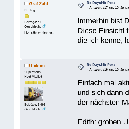
Re:Dayshift-Post
Graf Zahl
«
Antwort #17 am:
13. Janua
Neuling
Immerhin bist D
Beiträge: 44
Geschlecht:
Diese Einsicht f
hier zählt er nimmer...
die ich kenne, le
Re:Dayshift-Post
Unikum
«
Antwort #18 am:
13. Janua
Supermann
Held Mitglied
Einfach mal akt
und sich dann 
der nächsten Ma
Beiträge: 3.696
Geschlecht:
Edith: groben U