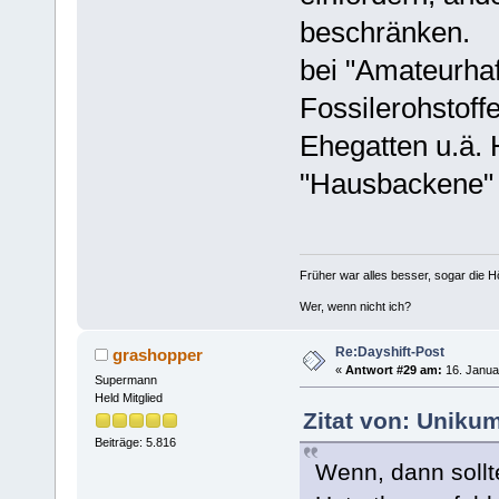
beschränken.
bei "Amateurhaf
Fossilerohstof
Ehegatten u.ä.
"Hausbackene" 
Früher war alles besser, sogar die 
Wer, wenn nicht ich?
Re:Dayshift-Post
grashopper
«
Antwort #29 am:
16. Janua
Supermann
Held Mitglied
Zitat von: Uniku
Beiträge: 5.816
Wenn, dann sollt