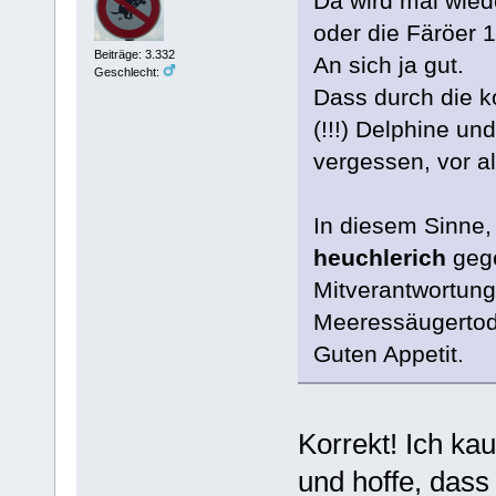
Da wird mal wiede
oder die Färöer 
Beiträge: 3.332
An sich ja gut.
Geschlecht:
Dass durch die k
(!!!) Delphine u
vergessen, vor a
In diesem Sinne, 
heuchlerich
gege
Mitverantwortung
Meeressäugertod 
Guten Appetit.
Korrekt! Ich k
und hoffe, dass 