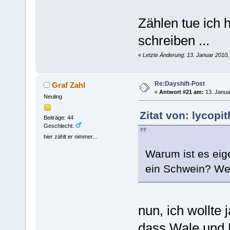
Zählen tue ich h
schreiben ...
«
Letzte Änderung: 13. Januar 2010,
Re:Dayshift-Post
Graf Zahl
«
Antwort #21 am:
13. Janua
Neuling
Zitat von: lycopi
Beiträge: 44
Geschlecht:
hier zählt er nimmer...
Warum ist es eige
ein Schwein? Wei
nun, ich wollte
dass Wale und D