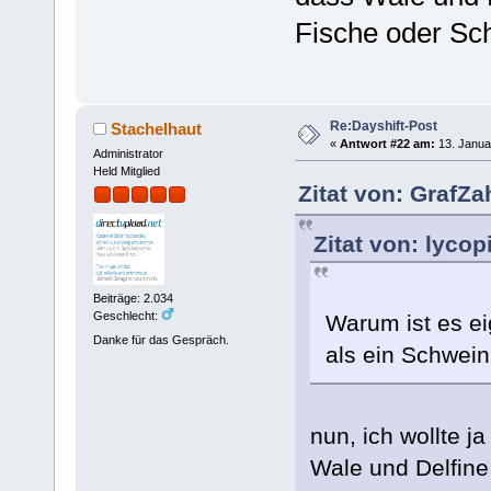
Fische oder Sc
Re:Dayshift-Post
Stachelhaut
«
Antwort #22 am:
13. Janua
Administrator
Held Mitglied
Zitat von: GrafZa
Zitat von: lyco
Beiträge: 2.034
Geschlecht:
Warum ist es ei
Danke für das Gespräch.
als ein Schwein
nun, ich wollte 
Wale und Delfine 