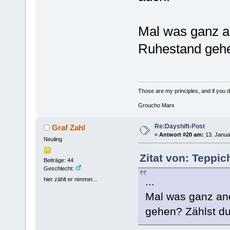
Mal was ganz an
Ruhestand gehen
Those are my principles, and if you do
Groucho Marx
Re:Dayshift-Post
Graf Zahl
«
Antwort #20 am:
13. Janua
Neuling
Zitat von: Teppi
Beiträge: 44
Geschlecht:
...
hier zählt er nimmer...
Mal was ganz and
gehen? Zählst du