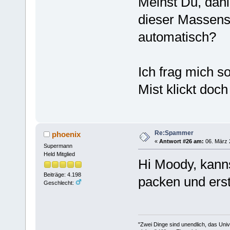
Meinst Du, dahi
dieser Massens
automatisch?
Ich frag mich s
Mist klickt doch
Re:Spammer
phoenix
«
Antwort #26 am:
06. März 
Supermann
Held Mitglied
Hi Moody, kann
Beiträge: 4.198
packen und ers
Geschlecht:
"Zwei Dinge sind unendlich, das Uni