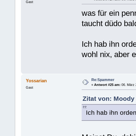
Gast
was für ein pen
taucht düdo bal
Ich hab ihn ord
wohl nix, aber e
Re:Spammer
Yossarian
«
Antwort #25 am:
06. März 
Gast
Zitat von: Moody
Ich hab ihn orden