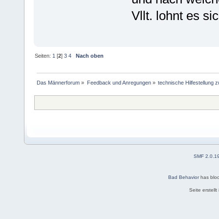
Vllt. lohnt es s
Seiten:
1
[
2
]
3
4
Nach oben
Das Männerforum
»
Feedback und Anregungen
»
technische Hilfestellung
SMF 2.0.1
Bad Behavior
has blo
Seite erstell