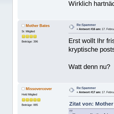
Wirklich hartnä
Re:Spammer
Mother Bates
«
Antwort #16 am:
17. Februa
Sr. Mitglied
Erst wollt Ihr fr
Beiträge: 396
kryptische posts
Watt denn nu?
Re:Spammer
Missovercover
«
Antwort #17 am:
17. Februa
Held Mitglied
Zitat von: Mother
Beiträge: 885