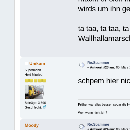
wirds um ihn g
ta taa, ta taa, ta
Wallhallamarsc
Re:Spammer
Unikum
«
Antwort #23 am:
05. März 
Supermann
Held Mitglied
schpem hier ni
Beiträge: 3.696
Früher war alles besser, sogar die 
Geschlecht:
Wer, wenn nicht ich?
Re:Spammer
Moody
«
Antwort #24 am:
06. März 