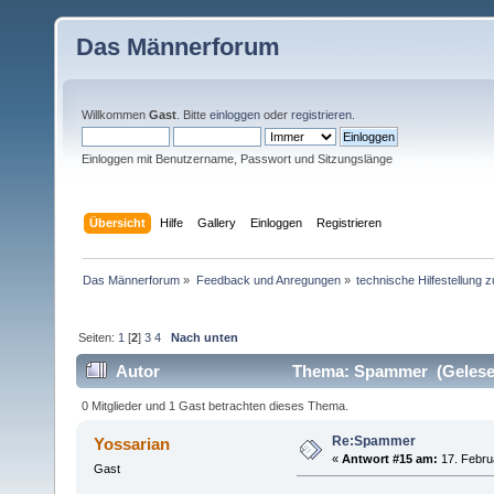
Das Männerforum
Willkommen
Gast
. Bitte
einloggen
oder
registrieren
.
Einloggen mit Benutzername, Passwort und Sitzungslänge
Übersicht
Hilfe
Gallery
Einloggen
Registrieren
Das Männerforum
»
Feedback und Anregungen
»
technische Hilfestellung
Seiten:
1
[
2
]
3
4
Nach unten
Autor
Thema: Spammer (Gelesen
0 Mitglieder und 1 Gast betrachten dieses Thema.
Re:Spammer
Yossarian
«
Antwort #15 am:
17. Februa
Gast