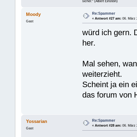
sicher." (Albert Einstein)
Re:Spammer
Moody
«
Antwort #27 am:
06. März 
Gast
würd ich gern.
her.
Mal sehen, wan
weiterzieht.
Scheint ja ein 
das forum von
Re:Spammer
Yossarian
«
Antwort #28 am:
06. März 
Gast