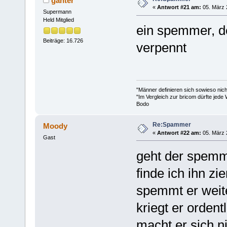
ganter
«
Antwort #21 am:
05. März 
Supermann
Held Mitglied
ein spemmer, d
Beiträge: 16.726
verpennt
"Männer definieren sich sowieso nic
"Im Vergleich zur bricom dürfte jede 
Bodo
Re:Spammer
Moody
«
Antwort #22 am:
05. März 
Gast
geht der spemm
finde ich ihn zi
spemmt er weite
kriegt er ordent
macht er sich ni