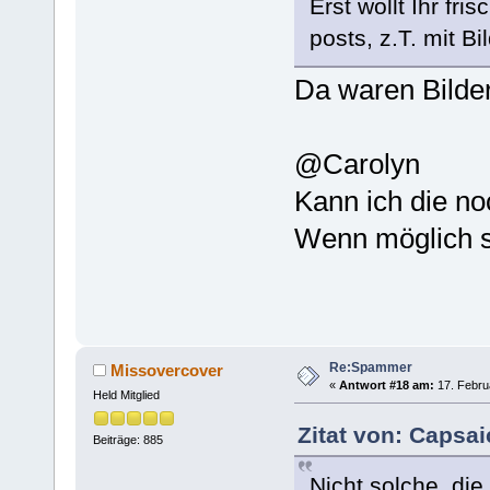
Erst wollt Ihr fri
posts, z.T. mit Bi
Da waren Bilde
@Carolyn
Kann ich die n
Wenn möglich s
Re:Spammer
Missovercover
«
Antwort #18 am:
17. Februa
Held Mitglied
Zitat von: Caрsai
Beiträge: 885
Nicht solche, die