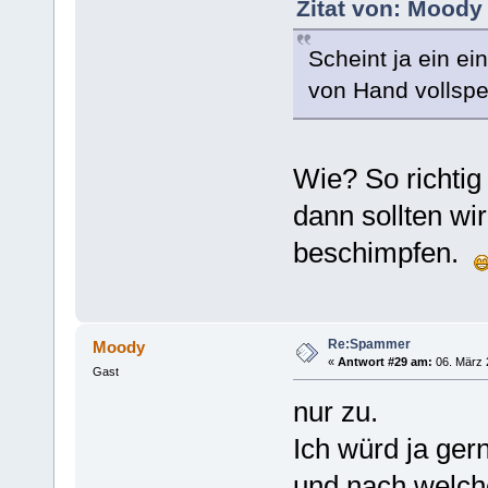
Zitat von: Moody
Scheint ja ein e
von Hand volls
Wie? So richtig
dann sollten wir
beschimpfen.
Re:Spammer
Moody
«
Antwort #29 am:
06. März 
Gast
nur zu.
Ich würd ja ge
und nach welche