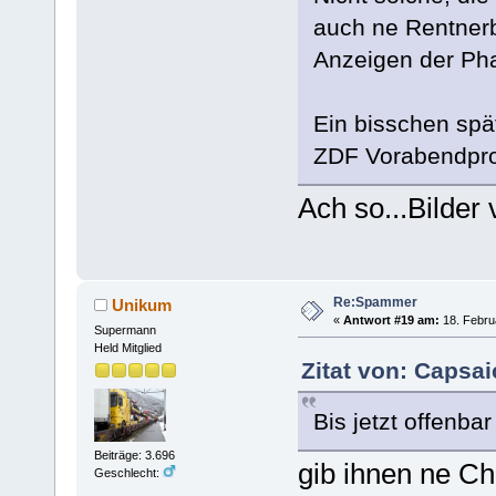
auch ne Rentnerb
Anzeigen der Ph
Ein bisschen spät
ZDF Vorabendpro
Ach so...Bilder 
Re:Spammer
Unikum
«
Antwort #19 am:
18. Februa
Supermann
Held Mitglied
Zitat von: Caрsai
Bis jetzt offenbar
Beiträge: 3.696
gib ihnen ne Cha
Geschlecht: