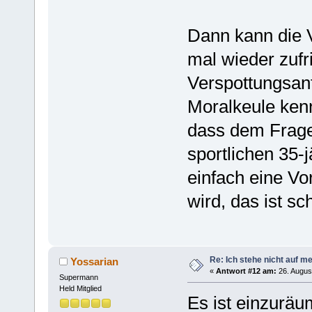
Dann kann die V
mal wieder zufr
Verspottungsan
Moralkeule ken
dass dem Frages
sportlichen 35-
einfach eine Vor
wird, das ist s
Re: Ich stehe nicht auf m
Yossarian
«
Antwort #12 am:
26. Augus
Supermann
Held Mitglied
Es ist einzuräu