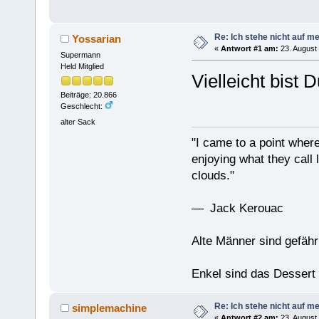
Re: Ich stehe nicht auf m
Yossarian
«
Antwort #1 am:
23. August 
Supermann
Held Mitglied
Vielleicht bist 
Beiträge: 20.866
Geschlecht:
alter Sack
"I came to a point where
enjoying what they call l
clouds."
— Jack Kerouac
Alte Männer sind gefähr
Enkel sind das Dessert
Re: Ich stehe nicht auf m
simplemachine
«
Antwort #2 am:
23. August 