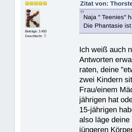
Zitat von: Thors
Naja " Teenies" 
Die Phantasie ist
Beiträge: 3.450
Geschlecht:
Ich weiß auch ni
Antworten erwar
raten, deine "et
zwei Kindern sit
Frau/einem Mäd
jährigen hat od
15-jährigen hab
also läge deine
jüngeren Körper