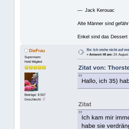
— Jack Kerouac
Alte Männer sind gefähr
Enkel sind das Dessert
Re: Ich stehe nicht auf m
DieFrau
«
Antwort #8 am:
24. August 
Supermann
Held Mitglied
Zitat von: Thors
Hallo, ich 35) ha
Beiträge: 8.507
Geschlecht:
Zitat
Ich kam mir imme
habe sie verdrän