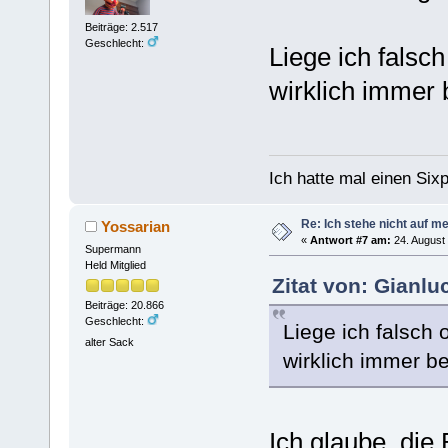
Beiträge: 2.517
Geschlecht:
Liege ich falsc
wirklich immer 
Ich hatte mal einen Sixp
Re: Ich stehe nicht auf m
Yossarian
«
Antwort #7 am:
24. August 
Supermann
Held Mitglied
Zitat von: Gianlu
Beiträge: 20.866
Geschlecht:
Liege ich falsch
alter Sack
wirklich immer b
Ich glaube, die 