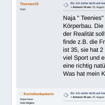
Re: Ich stehe nicht auf m
Thorsten15
«
Antwort #4 am:
23. August 
Gast
Naja " Teenies"
Körperbau. Die 
der Realität sol
finde z.B. die 
ist 35, sie hat
viel Sport und 
eine richtig nat
Was hat mein K
Re: Ich stehe nicht auf m
Korinthenkackerin
«
Antwort #5 am:
23. August 
Supermann
Held Mitglied