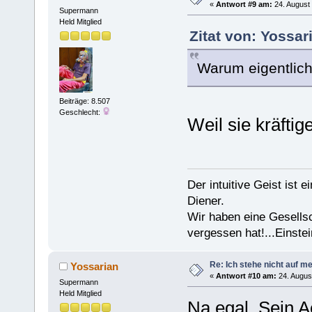
«
Antwort #9 am:
24. August 
Supermann
Held Mitglied
Zitat von: Yossar
Warum eigentlich
Beiträge: 8.507
Geschlecht:
Weil sie kräftig
Der intuitive Geist ist 
Diener.
Wir haben eine Gesells
vergessen hat!...Einstei
Re: Ich stehe nicht auf m
Yossarian
«
Antwort #10 am:
24. August
Supermann
Held Mitglied
Na egal. Sein A