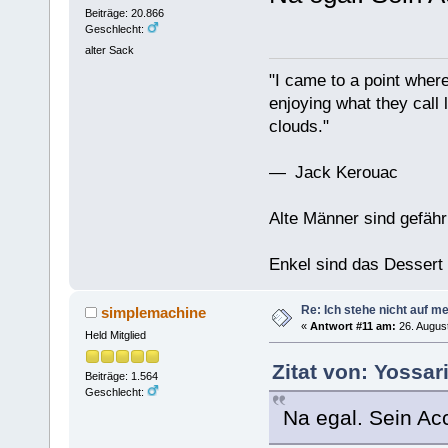
Beiträge: 20.866
Geschlecht:
alter Sack
"I came to a point where
enjoying what they call l
clouds."
— Jack Kerouac
Alte Männer sind gefähr
Enkel sind das Dessert
Re: Ich stehe nicht auf m
simplemachine
«
Antwort #11 am:
26. August
Held Mitglied
Zitat von: Yossar
Beiträge: 1.564
Geschlecht:
Na egal. Sein Acc