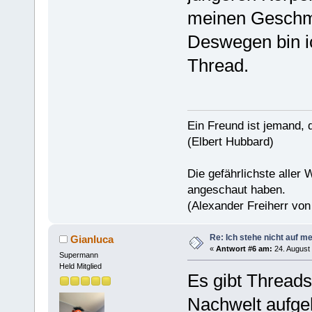
meinen Geschmac
Deswegen bin i
Thread.
Ein Freund ist jemand, 
(Elbert Hubbard)
Die gefährlichste aller 
angeschaut haben.
(Alexander Freiherr vo
Re: Ich stehe nicht auf m
Gianluca
«
Antwort #6 am:
24. August 
Supermann
Held Mitglied
Es gibt Threads,
Nachwelt aufge