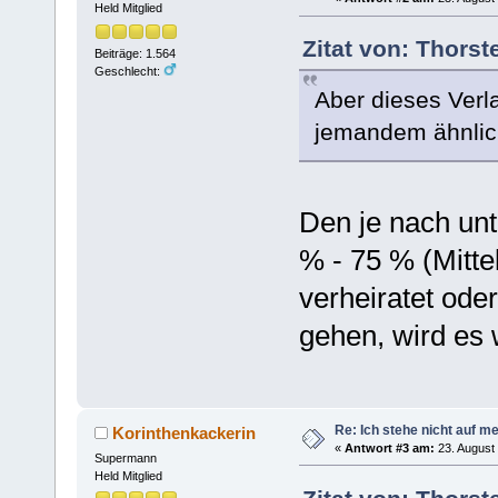
Held Mitglied
Zitat von: Thors
Beiträge: 1.564
Geschlecht:
Aber dieses Verl
jemandem ähnli
Den je nach un
% - 75 % (Mitte
verheiratet oder
gehen, wird es 
Re: Ich stehe nicht auf m
Korinthenkackerin
«
Antwort #3 am:
23. August 
Supermann
Held Mitglied