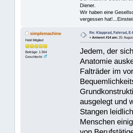
Diener.
Wir haben eine Gesells
vergessen hat!...Einstei
Re: Klapprad, Fahrrad, E-
simplemachine
«
Antwort #14 am:
20. Augus
Held Mitglied
Jedem, der sic
Beiträge: 1.564
Geschlecht:
Anatomie ausken
Falträder im vo
Bequemlichkeit
Grundkonstrukti
ausgelegt und 
Stangen leidlic
Menschen einig
von Berufstätige