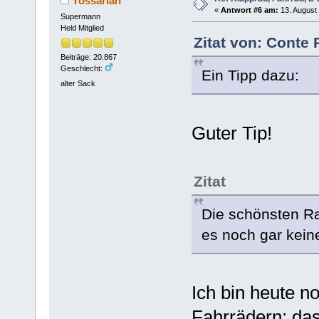
Yossarian
«
Antwort #6 am:
13. August 
Supermann
Held Mitglied
Zitat von: Conte 
Beiträge: 20.867
Geschlecht:
Ein Tipp dazu:
alter Sack
Guter Tip!
Zitat
Die schönsten Ra
es noch gar kein
Ich bin heute n
Fahrrädern; das