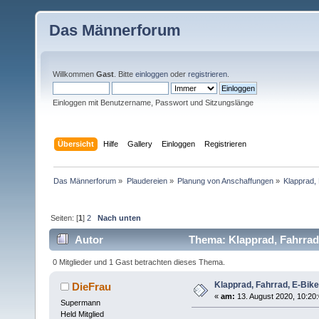
Das Männerforum
Willkommen
Gast
. Bitte
einloggen
oder
registrieren
.
Einloggen mit Benutzername, Passwort und Sitzungslänge
Übersicht
Hilfe
Gallery
Einloggen
Registrieren
Das Männerforum
»
Plaudereien
»
Planung von Anschaffungen
»
Klapprad, 
Seiten: [
1
]
2
Nach unten
Autor
Thema: Klapprad, Fahrrad,
0 Mitglieder und 1 Gast betrachten dieses Thema.
Klapprad, Fahrrad, E-Bike
DieFrau
«
am:
13. August 2020, 10:20:
Supermann
Held Mitglied