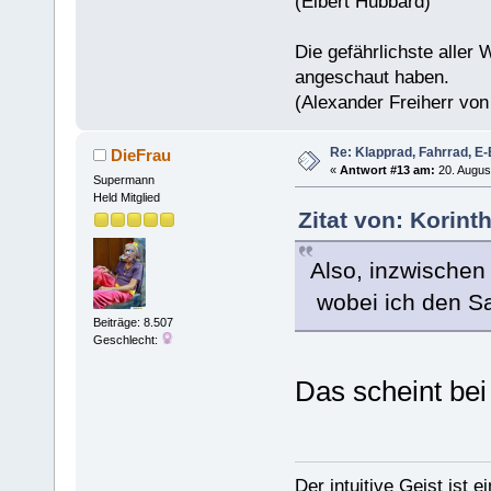
(Elbert Hubbard)
Die gefährlichste aller 
angeschaut haben.
(Alexander Freiherr vo
Re: Klapprad, Fahrrad, E-
DieFrau
«
Antwort #13 am:
20. Augus
Supermann
Held Mitglied
Zitat von: Korin
Also, inzwische
wobei ich den Sa
Beiträge: 8.507
Geschlecht:
Das scheint bei
Der intuitive Geist ist 