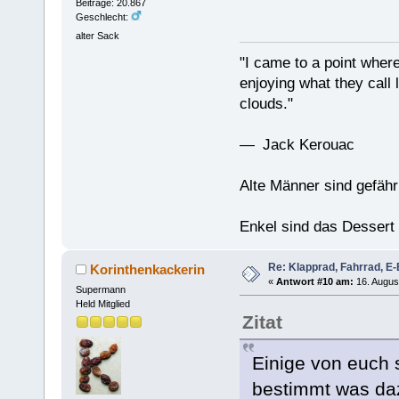
Beiträge: 20.867
Geschlecht:
alter Sack
"I came to a point where
enjoying what they call l
clouds."
— Jack Kerouac
Alte Männer sind gefähr
Enkel sind das Dessert
Re: Klapprad, Fahrrad, E-
Korinthenkackerin
«
Antwort #10 am:
16. Augus
Supermann
Held Mitglied
Zitat
Einige von euch 
bestimmt was da