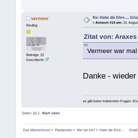
Re: Habe die Ehre..... Gri
vermeer
«
Antwort #14 am:
15. Augus
Neuling
Zitat von: Araxes
Vermeer war mal e
Beiträge: 22
Geschlecht:
Danke - wieder w
es gibt keine Indiskreten Fragen. Ers
Seiten: [
1
]
2
Nach oben
Das Männerforum
»
Plaudereien
»
Wer bin ich?
»
Habe die Ehre.....    Gria