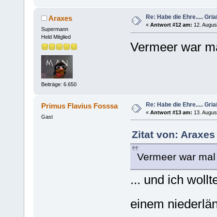
Re: Habe die Ehre..... Gri
Araxes
«
Antwort #12 am:
12. Augus
Supermann
Held Mitglied
Vermeer war ma
Beiträge: 6.650
Re: Habe die Ehre..... Gri
Primus Flavius Fosssa
«
Antwort #13 am:
13. August
Gast
Zitat von: Araxes
Vermeer war mal 
... und ich woll
einem niederl