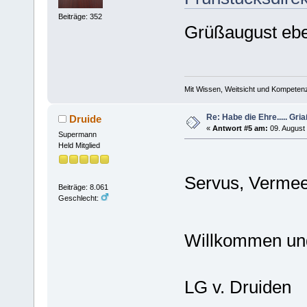
Beiträge: 352
Grüßaugust eb
Mit Wissen, Weitsicht und Kompetenz
Re: Habe die Ehre..... Gri
Druide
«
Antwort #5 am:
09. August 
Supermann
Held Mitglied
Servus, Vermee
Beiträge: 8.061
Geschlecht:
Willkommen und
LG v. Druiden