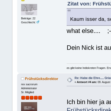
Zitat von: Frühst
Kaum isser da, 
Beiträge: 22
Geschlecht:
what else.... ;-
Dein Nick ist a
es gibt keine Indiskreten Fragen. Ers
Re: Habe die Ehre..... Gri
Frühstücksdirektor
«
Antwort #4 am:
09. August 
rex sacrorum
Administrator
Sr. Mitglied
Ich bin hier ja 
Frühstücksdirek