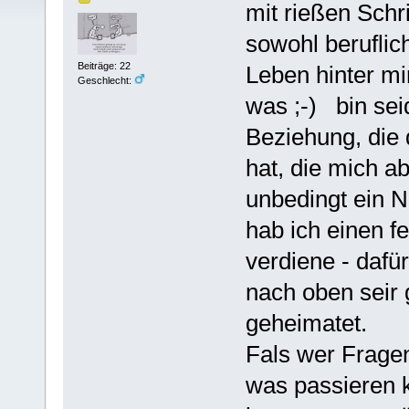
mit rießen Schr
sowohl beruflic
Beiträge: 22
Leben hinter mi
Geschlecht:
was ;-) bin sei
Beziehung, die 
hat, die mich ab
unbedingt ein N
hab ich einen f
verdiene - dafür
nach oben seir 
geheimatet.
Fals wer Fragen
was passieren k