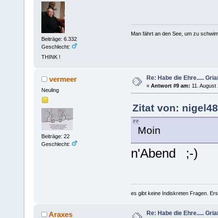
Man fährt an den See, um zu schwim
Beiträge: 6.332
Geschlecht:
THINK !
Re: Habe die Ehre..... Gri
vermeer
«
Antwort #9 am:
11. August 
Neuling
Zitat von: nigel4
Moin
Beiträge: 22
Geschlecht:
n'Abend ;-)
es gibt keine Indiskreten Fragen. Ers
Re: Habe die Ehre..... Gri
Araxes