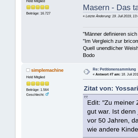
Held Mitglied
Masern - Das t
Beiträge: 16.727
«
Letzte Änderung: 19. Juli 2019, 13
"Männer definieren sich
"Im Vergleich zur bricom
Quell unendlicher Weishe
Bodo
Re: Petitionensammlung
simplemachine
«
Antwort #7 am:
18. Juli 20
Held Mitglied
Zitat von: Yossar
Beiträge: 1.564
Geschlecht:
Edit: "Zu meiner
gut war. Ist denn
vor 50 Jahren, d
wie andere Kinde