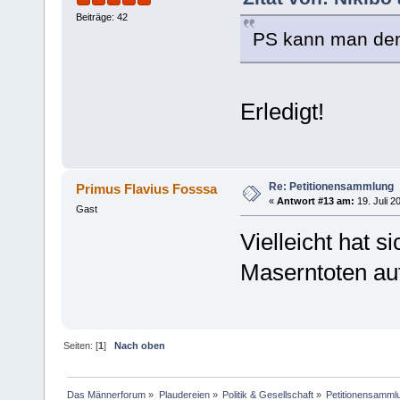
Beiträge: 42
PS kann man den 
Erledigt!
Re: Petitionensammlung
Primus Flavius Fosssa
«
Antwort #13 am:
19. Juli 2
Gast
Vielleicht hat 
Maserntoten auf
Seiten: [
1
]
Nach oben
Das Männerforum
»
Plaudereien
»
Politik & Gesellschaft
»
Petitionensamml