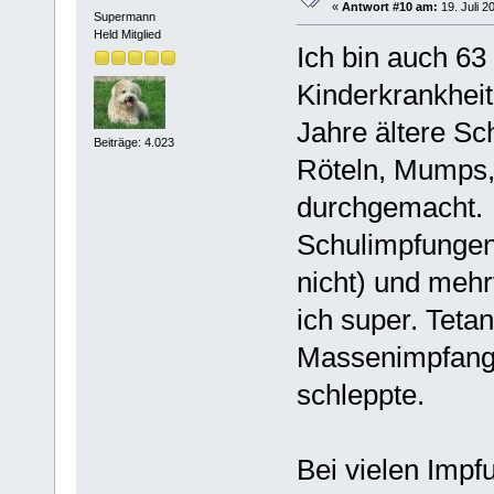
«
Antwort #10 am:
19. Juli 2
Supermann
Held Mitglied
Ich bin auch 63
Kinderkrankheit
Jahre ältere S
Beiträge: 4.023
Röteln, Mumps,
durchgemacht.
Schulimpfungen
nicht) und mehr
ich super. Teta
Massenimpfange
schleppte.
Bei vielen Imp