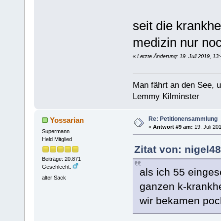
seit die krankhe
medizin nur noc
«
Letzte Änderung: 19. Juli 2019, 13
Man fährt an den See, 
Lemmy Kilminster
Re: Petitionensammlung
Yossarian
«
Antwort #9 am:
19. Juli 20
Supermann
Held Mitglied
Zitat von: nigel4
Beiträge: 20.871
Geschlecht:
als ich 55 einges
alter Sack
ganzen k-krankhe
wir bekamen pocke