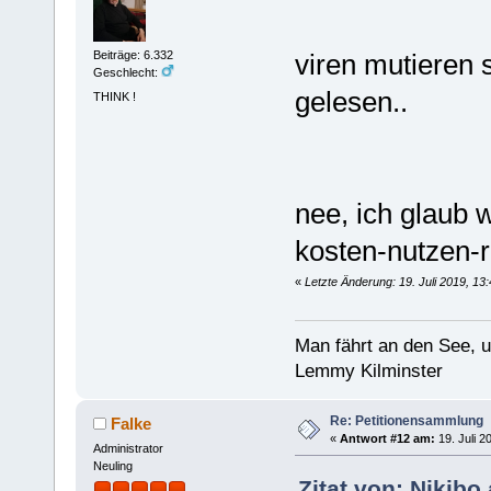
viren mutieren 
Beiträge: 6.332
Geschlecht:
gelesen..
THINK !
nee, ich glaub w
kosten-nutzen-r
«
Letzte Änderung: 19. Juli 2019, 13
Man fährt an den See, 
Lemmy Kilminster
Re: Petitionensammlung
Falke
«
Antwort #12 am:
19. Juli 2
Administrator
Neuling
Zitat von: Nikibo