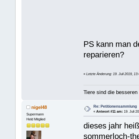
PS kann man den
reparieren?
«
Letzte Änderung: 19. Juli 2019, 13
Tiere sind die bessere
Re: Petitionensammlung
nigel48
«
Antwort #11 am:
19. Juli 2
Supermann
Held Mitglied
dieses jahr hei
sommerloch-th