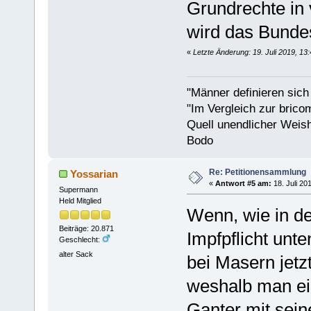
Grundrechte in 
wird das Bunde
«
Letzte Änderung: 19. Juli 2019, 13
"Männer definieren sich
"Im Vergleich zur bricom
Quell unendlicher Weishe
Bodo
Re: Petitionensammlung
Yossarian
«
Antwort #5 am:
18. Juli 20
Supermann
Held Mitglied
Wenn, wie in de
Beiträge: 20.871
Impfpflicht unt
Geschlecht:
alter Sack
bei Masern jetzt
weshalb man ein
Ganter mit sein