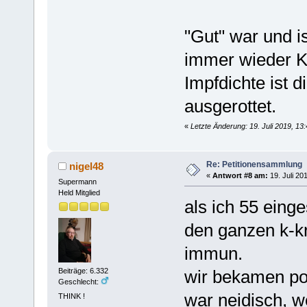
"Gut" war und i
immer wieder Ki
Impfdichte ist 
ausgerottet.
«
Letzte Änderung: 19. Juli 2019, 13
Re: Petitionensammlung
nigel48
«
Antwort #8 am:
19. Juli 20
Supermann
Held Mitglied
als ich 55 einge
den ganzen k-k
immun.
wir bekamen poc
Beiträge: 6.332
Geschlecht:
war neidisch, w
THINK !