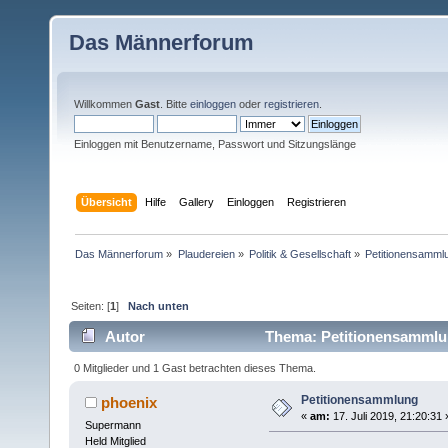
Das Männerforum
Willkommen
Gast
. Bitte
einloggen
oder
registrieren
.
Einloggen mit Benutzername, Passwort und Sitzungslänge
Übersicht
Hilfe
Gallery
Einloggen
Registrieren
Das Männerforum
»
Plaudereien
»
Politik & Gesellschaft
»
Petitionensamml
Seiten: [
1
]
Nach unten
Autor
Thema: Petitionensammlu
0 Mitglieder und 1 Gast betrachten dieses Thema.
Petitionensammlung
phoenix
«
am:
17. Juli 2019, 21:20:31 
Supermann
Held Mitglied