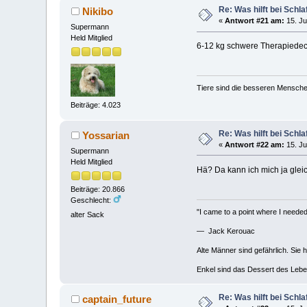
Re: Was hilft bei Sch
Nikibo
«
Antwort #21 am:
15. Ju
Supermann
Held Mitglied
6-12 kg schwere Therapiedeck
Tiere sind die besseren Mensche
Beiträge: 4.023
Re: Was hilft bei Sch
Yossarian
«
Antwort #22 am:
15. Ju
Supermann
Held Mitglied
Hä? Da kann ich mich ja gle
Beiträge: 20.866
Geschlecht:
"I came to a point where I needed 
alter Sack
— Jack Kerouac
Alte Männer sind gefährlich. Sie 
Enkel sind das Dessert des Lebe
Re: Was hilft bei Sch
captain_future