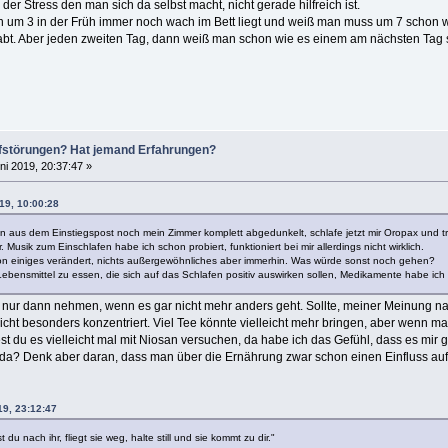
s der Stress den man sich da selbst macht, nicht gerade hilfreich ist.
an um 3 in der Früh immer noch wach im Bett liegt und weiß man muss um 7 schon 
abt. Aber jeden zweiten Tag, dann weiß man schon wie es einem am nächsten Tag 
lafstörungen? Hat jemand Erfahrungen?
ni 2019, 20:37:47 »
19, 10:00:28
 aus dem Einstiegspost noch mein Zimmer komplett abgedunkelt, schlafe jetzt mir Oropax und tr
Musik zum Einschlafen habe ich schon probiert, funktioniert bei mir allerdings nicht wirklich.
on einiges verändert, nichts außergewöhnliches aber immerhin. Was würde sonst noch gehen?
Lebensmittel zu essen, die sich auf das Schlafen positiv auswirken sollen, Medikamente habe i
ur dann nehmen, wenn es gar nicht mehr anders geht. Sollte, meiner Meinung nach
t nicht besonders konzentriert. Viel Tee könnte vielleicht mehr bringen, aber wenn 
est du es vielleicht mal mit Niosan versuchen, da habe ich das Gefühl, dass es mir g
 da? Denk aber daran, dass man über die Ernährung zwar schon einen Einfluss auf
19, 23:12:47
st du nach ihr, fliegt sie weg, halte still und sie kommt zu dir."