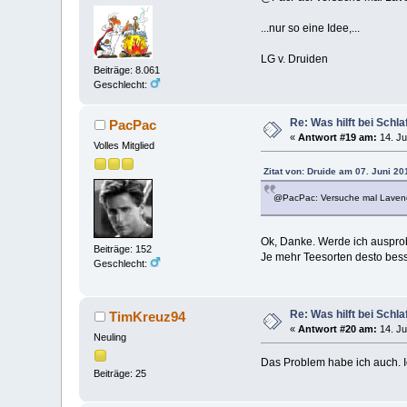
...nur so eine Idee,...
LG v. Druiden
Beiträge: 8.061
Geschlecht:
Re: Was hilft bei Sch
PacPac
«
Antwort #19 am:
14. Ju
Volles Mitglied
Zitat von: Druide am 07. Juni 20
@PacPac: Versuche mal Lavende
Ok, Danke. Werde ich auspro
Beiträge: 152
Je mehr Teesorten desto besse
Geschlecht:
Re: Was hilft bei Sch
TimKreuz94
«
Antwort #20 am:
14. Ju
Neuling
Das Problem habe ich auch. I
Beiträge: 25