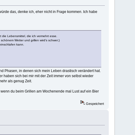
 würde das, denke ich, eher nicht in Frage kommen. Ich habe
die Lebensmittel, die ich vermehrt esse.
schönem Wetter und grillen wird's schwer;)
 einschlafen kann.
nd Phasen, in denen sich mein Leben drastisch verändert hat.
 haben sich bei mir mit der Zeit immer von selbst wieder
ehr als genug Zeit.
n, wenn du beim Grillen am Wochenende mal Lust auf ein Bier
Gespeichert