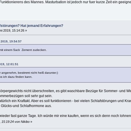
unktionierens des Mannes. Masturbation ist jedoch nur fuer kurze Zeit ein geeignet
lafstörungen? Hat jemand Erfahrungen?
ni 2019, 15:14:26 »
 2019, 19:54:57
h mit einem Sack Zement zudecken.
019, 12:01:51
r angenehm, bestimmt nicht heiß darunter;)
os ich dazu finden kann.
rpergewichts nicht überschreiten, es gibt waschbare Bezüge für Sommer- und Win
ommerbezügen soll sehr gut sein.
türlich ein Kraftakt. Aber es soll funktionieren - bei vielen Schlafstörungen und Kr
 Glücks-und Schlafhormone aus.
wieder fast ganze Tage. Ich würde mir eine kaufen, wenn es sich denn noch lohnen 
, 15:19:24 von Nikibo
»