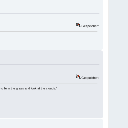
Gespeichert
Gespeichert
to lie in the grass and look at the clouds."