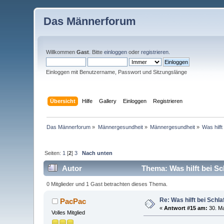
Das Männerforum
Willkommen
Gast
. Bitte
einloggen
oder
registrieren
.
Einloggen mit Benutzername, Passwort und Sitzungslänge
Übersicht
Hilfe
Gallery
Einloggen
Registrieren
Das Männerforum
»
Männergesundheit
»
Männergesundheit
»
Was hilf
Seiten:
1
[
2
]
3
Nach unten
Autor
Thema: Was hilft bei S
0 Mitglieder und 1 Gast betrachten dieses Thema.
Re: Was hilft bei Sch
PacPac
«
Antwort #15 am:
30. Ma
Volles Mitglied