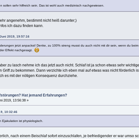
sollen sehr hilfreich sein. Das ist wohl auch medizinisch nachgewiesen.
ehr angenehm, bestimmt nicht heiß darunter;)
nfos ich dazu finden kann.
 Juni 2019, 19:57:16
derungen jetzt anpackst! Denke, zu 100% streng musst du auch nicht mit dir sein, wenn du beim 
nder Effekt nachgesagt.
, aber zu lasch nehme ich das jetzt auch nicht. Schlaf ist ja schon etwas sehr wic
n Griff zu bekommen. Dann verzichte ich eben mal auf etwas was nicht förderlich i
ich es mit der nötigen Konsequenz durchziehe.
lafstörungen? Hat jemand Erfahrungen?
ni 2019, 13:56:38 »
19, 10:32:46
 Ejakulation ist physiologisch.
erlich, nach einem Beischlaf sofort einzuschlafen, je befriedigender er war umso s