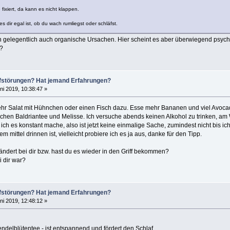
fixiert, da kann es nicht klappen.
 dir egal ist, ob du wach rumliegst oder schläfst.
n gelegentlich auch organische Ursachen. Hier scheint es aber überwiegend psychi
?
lafstörungen? Hat jemand Erfahrungen?
ni 2019, 10:38:47 »
hr Salat mit Hühnchen oder einen Fisch dazu. Esse mehr Bananen und viel Avocado.
ischen Baldriantee und Melisse. Ich versuche abends keinen Alkohol zu trinken, a
ich es konstant mache, also ist jetzt keine einmalige Sache, zumindest nicht bis i
m mittel drinnen ist, vielleicht probiere ich es ja aus, danke für den Tipp.
ändert bei dir bzw. hast du es wieder in den Griff bekommen?
 dir war?
lafstörungen? Hat jemand Erfahrungen?
ni 2019, 12:48:12 »
elblütentee - ist entspannend und fördert den Schlaf.