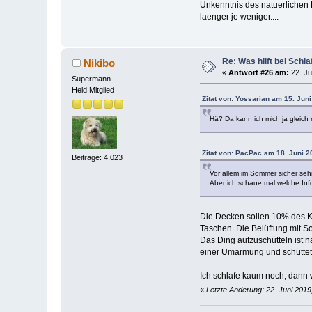
Unkenntnis des natuerlichen F
laenger je weniger....
Re: Was hilft bei Sch
Nikibo
«
Antwort #26 am:
22. Ju
Supermann
Held Mitglied
Zitat von: Yossarian am 15. Juni
Hä? Da kann ich mich ja gleic
Zitat von: PacPac am 18. Juni 2
Beiträge: 4.023
Vor allem im Sommer sicher seh
Aber ich schaue mal welche Inf
Die Decken sollen 10% des Kö
Taschen. Die Belüftung mit S
Das Ding aufzuschütteln ist na
einer Umarmung und schüttet
Ich schlafe kaum noch, dann 
«
Letzte Änderung: 22. Juni 2019