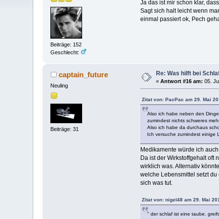
Ja das ist mir schon klar, das
Sagt sich halt leicht wenn m
einmal passiert ok, Pech geh
Beiträge: 152
Geschlecht:
Re: Was hilft bei Sch
captain_future
«
Antwort #16 am:
05. Ju
Neuling
Zitat von: PacPac am 29. Mai 20
Also ich habe neben den Dingen
zumindest nichts schweres mehr. 
Also ich habe da durchaus sch
Beiträge: 31
Ich versuche zumindest einige 
Medikamente würde ich auch n
Da ist der Wirkstoffgehalt of
wirklich was. Alternativ könnt
welche Lebensmittel setzt du
sich was tut.
Zitat von: nigel48 am 29. Mai 20
" der schlaf ist eine taube. greif