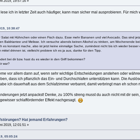
ni 2019, 19:57:16 »
se ich in letzter Zeit auch häufiger, kann man sicher mal ausprobieren. Für mich
019, 10:38:47
 Salat mit Hühnchen oder einen Fisch dazu. Esse mehr Bananen und viel Avocado. Das sind jetzt 
chen Baldriantee und Melisse. Ich versuche abends keinen Alkohol zu trinken, am Wochenende bei 
h es konstant mache, also ist jetzt keine einmalige Sache, zumindest nicht bis ich wieder besser
ittel drinnen ist, vielleicht probiere ich es ja aus, danke für den Tipp.
dert bei dir bzw. hast du es wieder in den Griff bekommen?
ir war?
bleme vor allem dann auf, wenn sehr wichtige Entscheidungen anstehen oder währe
n, dass ich pflanzlich das Ein- und Durchschlafen unterstützen kann. Die Auslöser
be ich dauerhaft aus dem Schlafzimmer verbannt, damit verbringt man eh schon m
änderungen jetzt anpackst! Denke, zu 100% streng musst du auch nicht mit dir sei
 gewisser schlaffördernder Effekt nachgesagt.
lafstörungen? Hat jemand Erfahrungen?
ni 2019, 12:01:51 »
19, 05:05:24