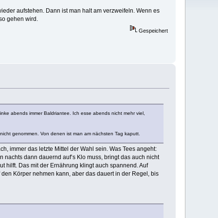
wieder aufstehen. Dann ist man halt am verzweifeln. Wenn es
so gehen wird.
Gespeichert
inke abends immer Baldriantee. Ich esse abends nicht mehr viel,
ch nicht genommen. Von denen ist man am nächsten Tag kaputt.
, immer das letzte Mittel der Wahl sein. Was Tees angeht:
man nachts dann dauernd auf’s Klo muss, bringt das auch nicht
ut hilft. Das mit der Ernährung klingt auch spannend. Auf
 den Körper nehmen kann, aber das dauert in der Regel, bis