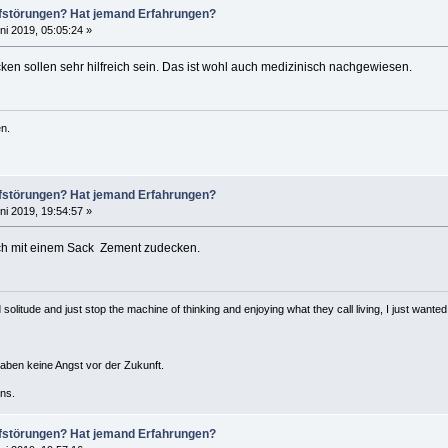
lafstörungen? Hat jemand Erfahrungen?
ni 2019, 05:05:24 »
en sollen sehr hilfreich sein. Das ist wohl auch medizinisch nachgewiesen.
n.
lafstörungen? Hat jemand Erfahrungen?
ni 2019, 19:54:57 »
ich mit einem Sack Zement zudecken.
solitude and just stop the machine of thinking and enjoying what they call living, I just wanted 
haben keine Angst vor der Zukunft.
ns.
lafstörungen? Hat jemand Erfahrungen?