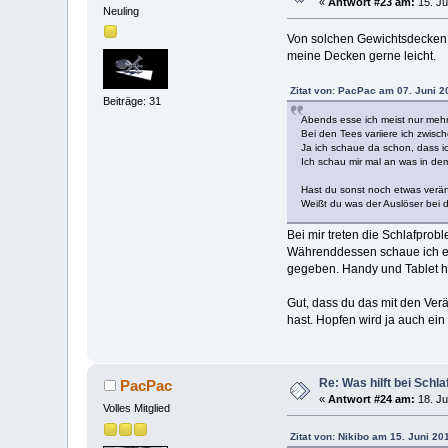
«
Antwort #23 am:
15. Ju
Neuling
Von solchen Gewichtsdecken le
meine Decken gerne leicht.
Zitat von: PacPac am 07. Juni 2
Beiträge: 31
Abends esse ich meist nur mehr
Bei den Tees variiere ich zwis
Ja ich schaue da schon, dass ic
Ich schau mir mal an was in dem m
Hast du sonst noch etwas verän
Weißt du was der Auslöser bei d
Bei mir treten die Schlafpro
Währenddessen schaue ich ebe
gegeben. Handy und Tablet ha
Gut, dass du das mit den Ver
hast. Hopfen wird ja auch ein
Re: Was hilft bei Sch
PacPac
«
Antwort #24 am:
18. Ju
Volles Mitglied
Zitat von: Nikibo am 15. Juni 20