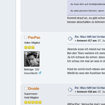
du hast dich auf schlafprobleme 
du wirst pennen können, wenn es
Kommt drauf an, es gibt scho
besser abschalten zu können
Re: Was hilft bei Sch
PacPac
«
Antwort #17 am:
07. Ju
Volles Mitglied
Abends esse ich meist nur me
Bei den Tees variiere ich zw
Ja ich schaue da schon, dass 
Ich schau mir mal an was in de
Hast du sonst noch etwas ver
Beiträge: 152
Weißt du was der Auslöser bei
Geschlecht:
Re: Was hilft bei Sch
Druide
«
Antwort #18 am:
07. Ju
Supermann
Held Mitglied
@PacPac: Versuche mal Lavend