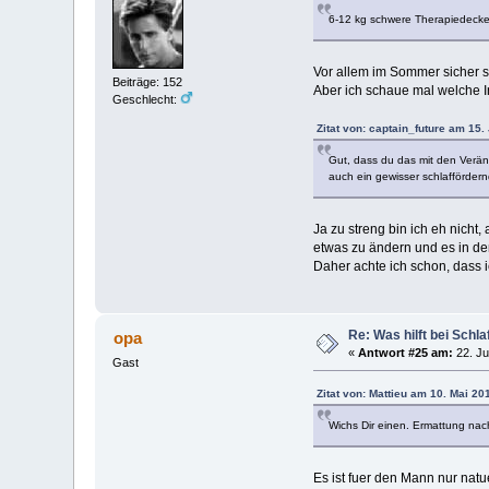
6-12 kg schwere Therapiedecken 
Vor allem im Sommer sicher s
Beiträge: 152
Aber ich schaue mal welche I
Geschlecht:
Zitat von: captain_future am 15.
Gut, dass du das mit den Verän
auch ein gewisser schlafförder
Ja zu streng bin ich eh nicht
etwas zu ändern und es in de
Daher achte ich schon, dass 
Re: Was hilft bei Sch
opa
«
Antwort #25 am:
22. Ju
Gast
Zitat von: Mattieu am 10. Mai 20
Wichs Dir einen. Ermattung nach
Es ist fuer den Mann nur natu