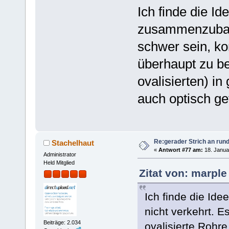
Ich finde die Id
zusammenzubaue
schwer sein, kon
überhaupt zu b
ovalisierten) i
auch optisch ge
Re:gerader Strich an run
Stachelhaut
«
Antwort #77 am:
18. Janua
Administrator
Held Mitglied
Zitat von: marple
Ich finde die Id
nicht verkehrt. E
Beiträge: 2.034
ovalisierte Roh