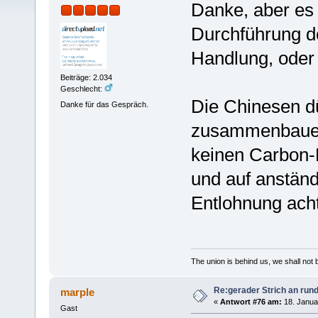
Danke, aber es 
Durchführung d
Handlung, oder
Beiträge: 2.034
Geschlecht:
Die Chinesen dü
Danke für das Gespräch.
zusammenbauen,
keinen Carbon-
und auf anstän
Entlohnung ach
The union is behind us, we shall not
Re:gerader Strich an run
marple
«
Antwort #76 am:
18. Janua
Gast