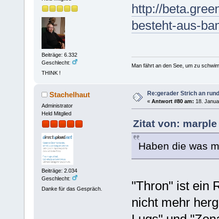
http://beta.gre
besteht-aus-ba
Beiträge: 6.332
Geschlecht:
Man fährt an den See, um zu schwim
THINK !
Re:gerader Strich an run
Stachelhaut
«
Antwort #80 am:
18. Janua
Administrator
Held Mitglied
Zitat von: marple
Haben die was m
Beiträge: 2.034
Geschlecht:
"Thron" ist ein
Danke für das Gespräch.
nicht mehr herge
Lugs" und "Zona