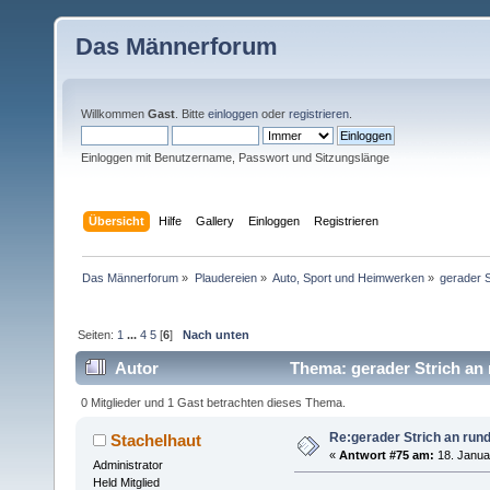
Das Männerforum
Willkommen
Gast
. Bitte
einloggen
oder
registrieren
.
Einloggen mit Benutzername, Passwort und Sitzungslänge
Übersicht
Hilfe
Gallery
Einloggen
Registrieren
Das Männerforum
»
Plaudereien
»
Auto, Sport und Heimwerken
»
gerader 
Seiten:
1
...
4
5
[
6
]
Nach unten
Autor
Thema: gerader Strich an
0 Mitglieder und 1 Gast betrachten dieses Thema.
Re:gerader Strich an run
Stachelhaut
«
Antwort #75 am:
18. Janua
Administrator
Held Mitglied