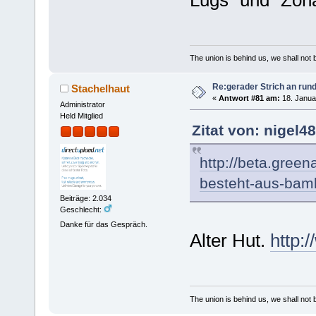
The union is behind us, we shall not
Re:gerader Strich an run
Stachelhaut
«
Antwort #81 am:
18. Janua
Administrator
Held Mitglied
Zitat von: nigel4
http://beta.green
besteht-aus-bam
Beiträge: 2.034
Geschlecht:
Danke für das Gespräch.
Alter Hut.
http:
The union is behind us, we shall not