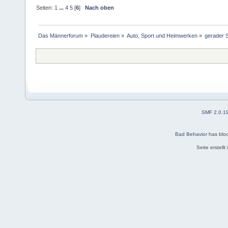
Seiten:
1
...
4
5
[
6
]
Nach oben
Das Männerforum
»
Plaudereien
»
Auto, Sport und Heimwerken
»
gerader 
SMF 2.0.1
Bad Behavior
has blo
Seite erstell