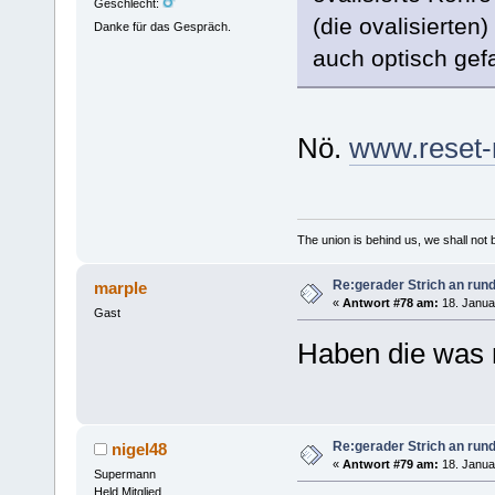
Geschlecht:
(die ovalisierten
Danke für das Gespräch.
auch optisch gef
Nö.
www.reset-
The union is behind us, we shall not
Re:gerader Strich an run
marple
«
Antwort #78 am:
18. Janua
Gast
Haben die was 
Re:gerader Strich an run
nigel48
«
Antwort #79 am:
18. Janua
Supermann
Held Mitglied