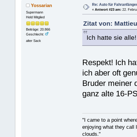
Re: Auto für Fahranfänge
Yossarian
«
Antwort #23 am:
22. Febru
Supermann
Held Mitglied
Zitat von: Mattie
Beiträge: 20.866
Geschlecht:
Ich hatte sie alle!
alter Sack
Respekt! Ich ha
ich aber oft ge
Bruder meiner d
ganz alte 16-PS
"I came to a point where
enjoying what they call l
clouds."