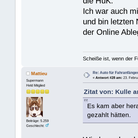
die HuK.
Ich war auch mi
und bin letzte
der Online Able
Scheiße ist, wenn der F
Re: Auto für Fahranfänge
Mattieu
«
Antwort #28 am:
23. Febru
Supermann
Held Mitglied
Zitat von: Kulle 
Es kam aber hera
gezahlt hätten.
Beiträge: 5.259
Geschlecht: