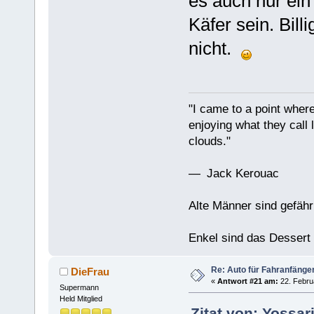
es auch nur ein
Käfer sein. Bill
nicht.
"I came to a point where
enjoying what they call l
clouds."
— Jack Kerouac
Alte Männer sind gefähr
Enkel sind das Dessert
Re: Auto für Fahranfänge
DieFrau
«
Antwort #21 am:
22. Febru
Supermann
Held Mitglied
Zitat von: Yossar