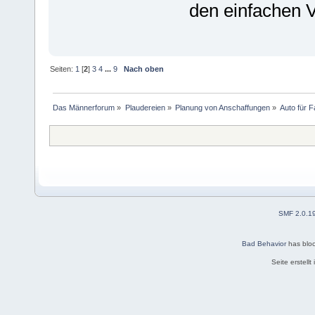
den einfachen V
Seiten:
1
[
2
]
3
4
...
9
Nach oben
Das Männerforum
»
Plaudereien
»
Planung von Anschaffungen
»
Auto für 
SMF 2.0.1
Bad Behavior
has blo
Seite erstell