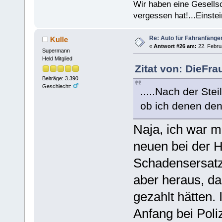
Wir haben eine Gesells
vergessen hat!...Einstei
Re: Auto für Fahranfänge
Kulle
«
Antwort #26 am:
22. Febru
Supermann
Held Mitglied
Zitat von: DieFra
Beiträge: 3.390
Geschlecht:
.....Nach der Ste
ob ich denen den
Naja, ich war m
neuen bei der 
Schadensersatz
aber heraus, da
gezahlt hätten.
Anfang bei Poli