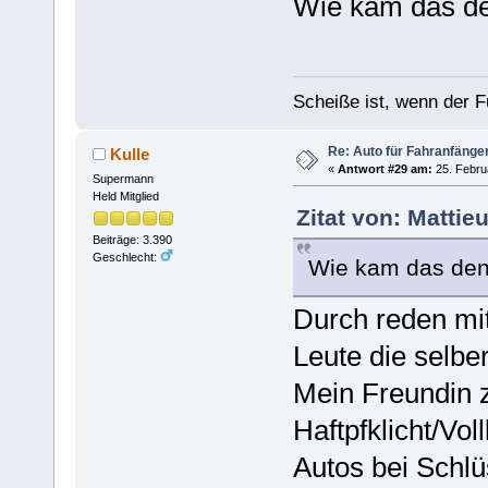
Wie kam das d
Scheiße ist, wenn der F
Re: Auto für Fahranfänge
Kulle
«
Antwort #29 am:
25. Febru
Supermann
Held Mitglied
Zitat von: Mattie
Beiträge: 3.390
Geschlecht:
Wie kam das den
Durch reden mi
Leute die selbe
Mein Freundin 
Haftpfklicht/Vol
Autos bei Schlü