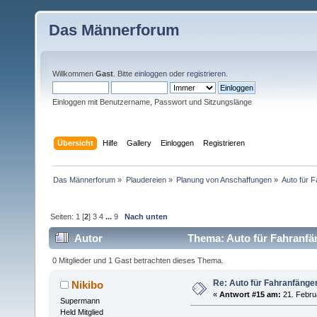
Das Männerforum
Willkommen
Gast
. Bitte
einloggen
oder
registrieren
.
Einloggen mit Benutzername, Passwort und Sitzungslänge
Übersicht
Hilfe
Gallery
Einloggen
Registrieren
Das Männerforum
»
Plaudereien
»
Planung von Anschaffungen
»
Auto für 
Seiten:
1
[
2
]
3
4
...
9
Nach unten
Autor
Thema: Auto für Fahranfä
0 Mitglieder und 1 Gast betrachten dieses Thema.
Re: Auto für Fahranfänge
Nikibo
«
Antwort #15 am:
21. Febru
Supermann
Held Mitglied