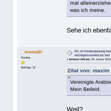
mal alleinerzieh
was ich meine.
Sehe ich ebenfa
Re: Ist Kinderplanung fu
Annna187
wichtig/essentiell als fue
Neuling
«
Antwort #44 am:
29. Januar 2018,
Beiträge: 22
Zitat von: maxim
Vereinigte Arabi
Mein Beileid.
Weil?