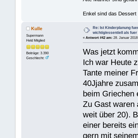
Enkel sind das Dessert
Re: Ist Kinderplanung fu
Kulle
wichtig/essentiell als fue
Supermann
«
Antwort #42 am:
28. Januar 2018,
Held Mitglied
Was jetzt komm
Beiträge: 3.390
Geschlecht:
Ich war Heute z
Tante meiner Fr
40Jjahre zusamm
beim Griechen 
Zu Gast waren a
weit über 20). 
einer bereits e
gern mit seinem