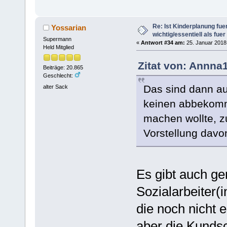
Re: Ist Kinderplanung fu
Yossarian
wichtig/essentiell als fue
Supermann
«
Antwort #34 am:
25. Januar 2018,
Held Mitglied
Zitat von: Annna
Beiträge: 20.865
Geschlecht:
Das sind dann auc
alter Sack
keinen abbekomm
machen wollte, z
Vorstellung davo
Es gibt auch ge
Sozialarbeiter(
die noch nicht 
aber die Kunds