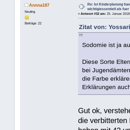
Re: Ist Kinderplanung fu
Annna187
wichtig/essentiell als fue
Neuling
«
Antwort #32 am:
25. Januar 2018,
Beiträge: 22
Zitat von: Yossar
Sodomie ist ja a
Diese Sorte Elter
bei Jugendämter
die Farbe erkläre
Erklärungen auc
Gut ok, versteh
die verbitterte