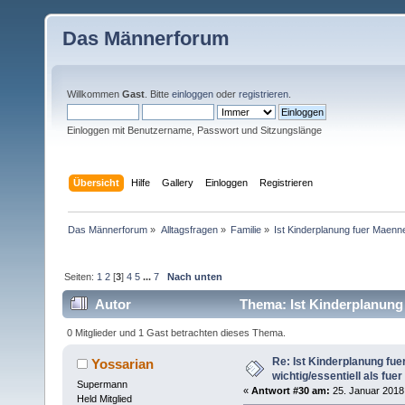
Das Männerforum
Willkommen
Gast
. Bitte
einloggen
oder
registrieren
.
Einloggen mit Benutzername, Passwort und Sitzungslänge
Übersicht
Hilfe
Gallery
Einloggen
Registrieren
Das Männerforum
»
Alltagsfragen
»
Familie
»
Ist Kinderplanung fuer Maenne
Seiten:
1
2
[
3
]
4
5
...
7
Nach unten
Autor
Thema: Ist Kinderplanung 
(Gelesen 47423 mal)
0 Mitglieder und 1 Gast betrachten dieses Thema.
Re: Ist Kinderplanung fu
Yossarian
wichtig/essentiell als fue
Supermann
«
Antwort #30 am:
25. Januar 2018,
Held Mitglied