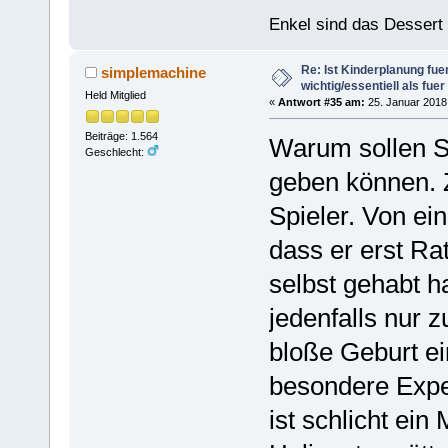
Enkel sind das Dessert
Re: Ist Kinderplanung fu
simplemachine
wichtig/essentiell als fue
Held Mitglied
«
Antwort #35 am:
25. Januar 2018,
Beiträge: 1.564
Warum sollen So
Geschlecht:
geben können. 
Spieler. Von ei
dass er erst Ra
selbst gehabt ha
jedenfalls nur 
bloße Geburt e
besondere Exper
ist schlicht ei