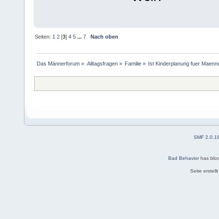
Seiten:
1
2
[
3
]
4
5
...
7
Nach oben
Das Männerforum
»
Alltagsfragen
»
Familie
»
Ist Kinderplanung fuer Maenne
SMF 2.0.1
Bad Behavior
has blo
Seite erstel