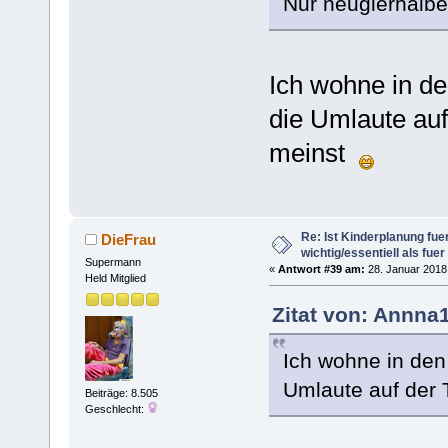
Nur neugierhalbe
Ich wohne in de
die Umlaute auf 
meinst
Re: Ist Kinderplanung fu
DieFrau
wichtig/essentiell als fue
Supermann
«
Antwort #39 am:
28. Januar 2018,
Held Mitglied
Zitat von: Annna
Ich wohne in den 
Umlaute auf der 
Beiträge: 8.505
Geschlecht: