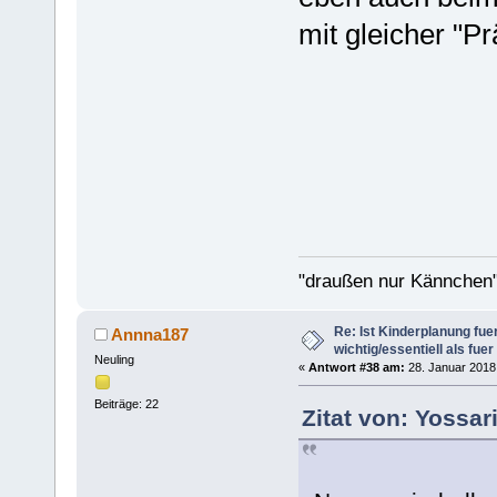
mit gleicher "Pr
"draußen nur Kännchen"
Re: Ist Kinderplanung fu
Annna187
wichtig/essentiell als fue
Neuling
«
Antwort #38 am:
28. Januar 2018,
Beiträge: 22
Zitat von: Yossar