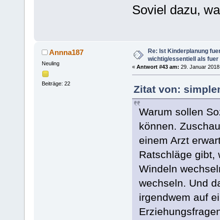
Soviel dazu, w
Re: Ist Kinderplanung fu
Annna187
wichtig/essentiell als fue
Neuling
«
Antwort #43 am:
29. Januar 2018,
Beiträge: 22
Zitat von: simpl
Warum sollen Soz
können. Zuschaue
einem Arzt erwart
Ratschläge gibt,
Windeln wechseln 
wechseln. Und da
irgendwem auf ei
Erziehungsfragen 