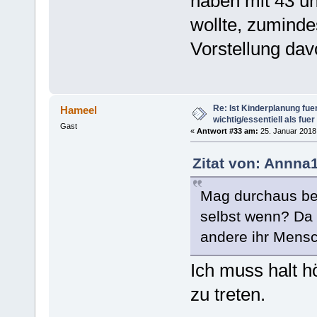
haben mit 43 u
wollte, zuminde
Vorstellung dav
Re: Ist Kinderplanung fu
Hameel
wichtig/essentiell als fue
Gast
«
Antwort #33 am:
25. Januar 2018,
Zitat von: Annna
Mag durchaus bei 
selbst wenn? Da 
andere ihr Mens
Ich muss halt hö
zu treten.