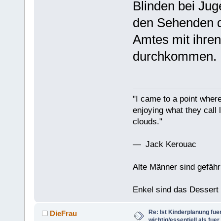
Blinden bei Jug
den Sehenden di
Amtes mit ihre
durchkommen.
"I came to a point where
enjoying what they call l
clouds."
— Jack Kerouac
Alte Männer sind gefähr
Enkel sind das Dessert
Re: Ist Kinderplanung fu
DieFrau
wichtig/essentiell als fue