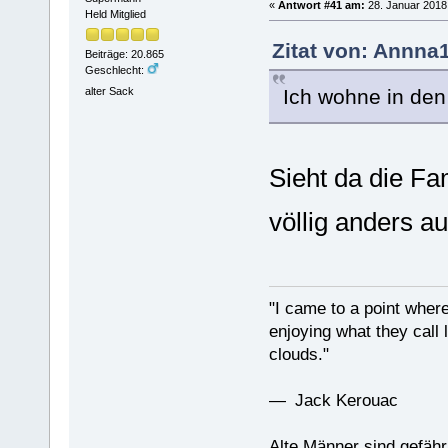
«
Antwort #41 am:
28. Januar 2018,
Held Mitglied
Zitat von: Annna
Beiträge: 20.865
Geschlecht:
Ich wohne in den
alter Sack
Sieht da die Fa
völlig anders a
"I came to a point where
enjoying what they call l
clouds."
— Jack Kerouac
Alte Männer sind gefähr