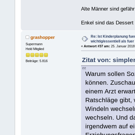
Alte Männer sind gefähr
Enkel sind das Dessert
Re: Ist Kinderplanung fu
grashopper
wichtig/essentiell als fue
Supermann
«
Antwort #37 am:
25. Januar 2018,
Held Mitglied
Zitat von: simpl
Beiträge: 5.816
Warum sollen Soz
können. Zuschaue
einem Arzt erwart
Ratschläge gibt,
Windeln wechseln 
wechseln. Und da
irgendwem auf ei
Erziehungsfragen 