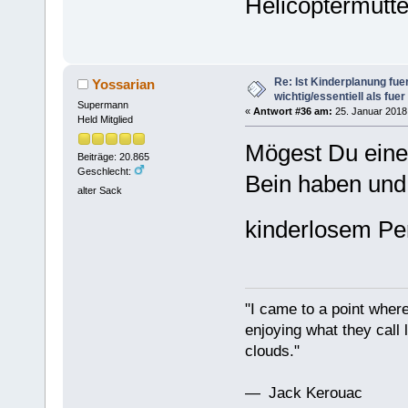
Helicoptermütte
Re: Ist Kinderplanung fu
Yossarian
wichtig/essentiell als fue
Supermann
«
Antwort #36 am:
25. Januar 2018,
Held Mitglied
Mögest Du einen
Beiträge: 20.865
Geschlecht:
Bein haben und
alter Sack
kinderlosem Pe
"I came to a point where
enjoying what they call l
clouds."
— Jack Kerouac