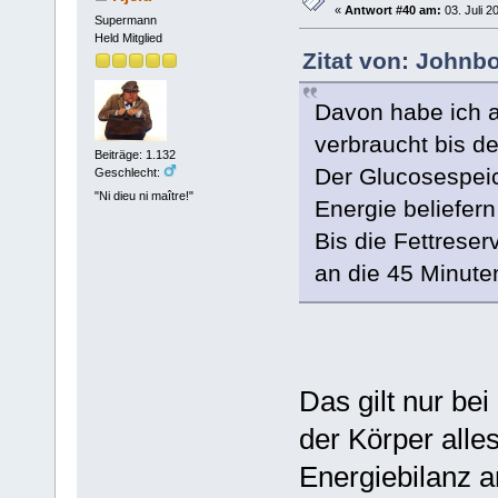
«
Antwort #40 am:
03. Juli 2
Supermann
Held Mitglied
Zitat von: Johnbo
Davon habe ich a
verbraucht bis de
Beiträge: 1.132
Der Glucosespeic
Geschlecht:
"Ni dieu ni maître!"
Energie beliefer
Bis die Fettrese
an die 45 Minute
Das gilt nur be
der Körper alle
Energiebilanz a