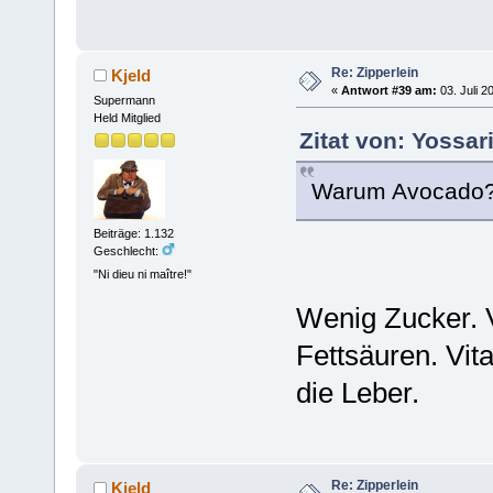
Re: Zipperlein
Kjeld
«
Antwort #39 am:
03. Juli 2
Supermann
Held Mitglied
Zitat von: Yossar
Warum Avocado
Beiträge: 1.132
Geschlecht:
"Ni dieu ni maître!"
Wenig Zucker. V
Fettsäuren. Vit
die Leber.
Re: Zipperlein
Kjeld