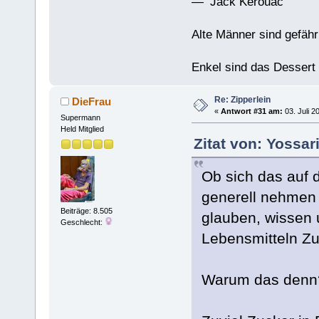
— Jack Kerouac
Alte Männer sind gefähr
Enkel sind das Dessert
Re: Zipperlein
DieFrau
«
Antwort #31 am:
03. Juli 2
Supermann
Held Mitglied
Zitat von: Yossar
Ob sich das auf d
generell nehmen w
Beiträge: 8.505
glauben, wissen un
Geschlecht:
Lebensmitteln Zu
Warum das denn