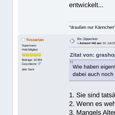
entwickelt...
"draußen nur Kännchen"
Re: Zipperlein
Yossarian
«
Antwort #42 am:
03. Juli 2
Supermann
Held Mitglied
Zitat von: grasho
Beiträge: 20.864
Geschlecht:
Wie haben eigent
alter Sack
dabei auch noch 
1. Sie sind tats
2. Wenn es weh t
3. Mangels Alt