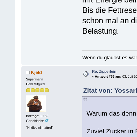
Bis die Fettre
schon mal an di
Belastung.
Wenn du glaubst es wär
Re: Zipperlein
Kjeld
«
Antwort #38 am:
03. Juli 2
Supermann
Held Mitglied
Zitat von: Yossar
Warum das denn
Beiträge: 1.132
Geschlecht:
"Ni dieu ni maître!"
Zuviel Zucker in