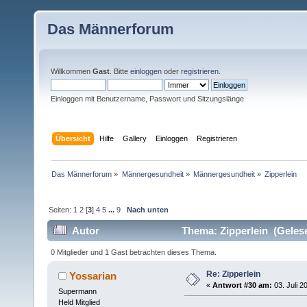
Das Männerforum
Willkommen
Gast
. Bitte
einloggen
oder
registrieren
.
Einloggen mit Benutzername, Passwort und Sitzungslänge
Übersicht
Hilfe
Gallery
Einloggen
Registrieren
Das Männerforum
»
Männergesundheit
»
Männergesundheit
»
Zipperlein
Seiten:
1
2
[
3
]
4
5
...
9
Nach unten
Autor
Thema: Zipperlein (Geles
0 Mitglieder und 1 Gast betrachten dieses Thema.
Re: Zipperlein
Yossarian
«
Antwort #30 am:
03. Juli 2
Supermann
Held Mitglied