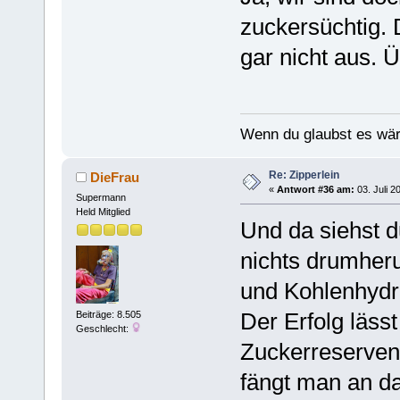
zuckersüchtig. 
gar nicht aus. Ü
Wenn du glaubst es wär
Re: Zipperlein
DieFrau
«
Antwort #36 am:
03. Juli 2
Supermann
Held Mitglied
Und da siehst 
nichts drumher
und Kohlenhydra
Der Erfolg lässt
Beiträge: 8.505
Geschlecht:
Zuckerreserven
fängt man an da