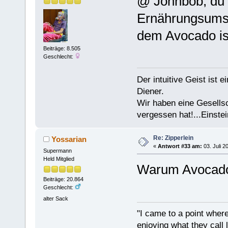
@ Johnbob, du 
Ernährungsumste
dem Avocado is
Beiträge: 8.505
Geschlecht:
Der intuitive Geist ist 
Diener.
Wir haben eine Gesells
vergessen hat!...Einstei
Re: Zipperlein
Yossarian
«
Antwort #33 am:
03. Juli 2
Supermann
Held Mitglied
Warum Avocad
Beiträge: 20.864
Geschlecht:
alter Sack
"I came to a point where
enjoying what they call l