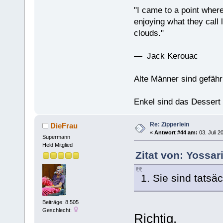
"I came to a point where
enjoying what they call l
clouds."
— Jack Kerouac
Alte Männer sind gefähr
Enkel sind das Dessert
Re: Zipperlein
DieFrau
«
Antwort #44 am:
03. Juli 2
Supermann
Held Mitglied
Zitat von: Yossar
1. Sie sind tatsä
Beiträge: 8.505
Geschlecht:
Richtig.