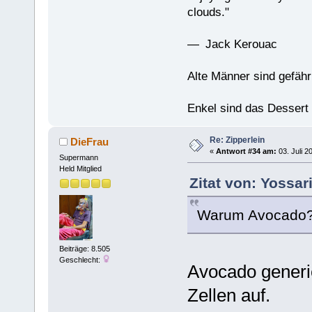
clouds."
— Jack Kerouac
Alte Männer sind gefähr
Enkel sind das Dessert
Re: Zipperlein
DieFrau
«
Antwort #34 am:
03. Juli 2
Supermann
Held Mitglied
Zitat von: Yossar
Warum Avocado
Beiträge: 8.505
Geschlecht:
Avocado generie
Zellen auf.