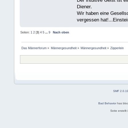
Der intuitive Geist ist 
Diener.
Wir haben eine Gesells
vergessen hat!...Einstei
Seiten:
1
2
[
3
]
4
5
...
9
Nach oben
Das Männerforum
»
Männergesundheit
»
Männergesundheit
»
Zipperlein
SMF 2.0.1
Bad Behavior
has blo
Seite erstell