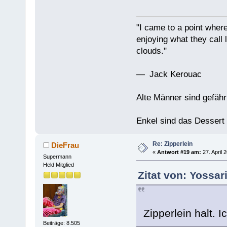
"I came to a point where
enjoying what they call l
clouds."
— Jack Kerouac
Alte Männer sind gefähr
Enkel sind das Dessert
Re: Zipperlein
DieFrau
«
Antwort #19 am:
27. April 
Supermann
Held Mitglied
Zitat von: Yossar
Zipperlein halt. I
Beiträge: 8.505