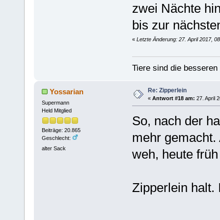
zwei Nächte hi
bis zur nächst
«
Letzte Änderung: 27. April 2017, 0
Tiere sind die bessere
Re: Zipperlein
Yossarian
«
Antwort #18 am:
27. April 
Supermann
Held Mitglied
So, nach der ha
Beiträge: 20.865
mehr gemacht. A
Geschlecht:
alter Sack
weh, heute früh 
Zipperlein halt.