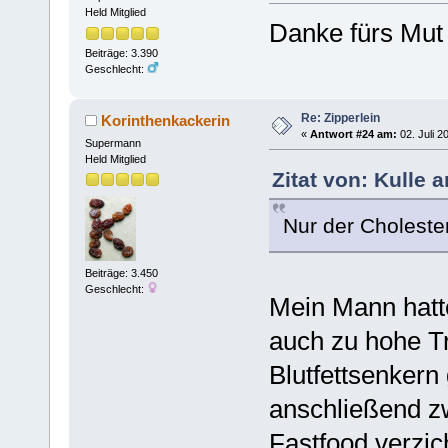
Held Mitglied
Danke fürs Mut
Beiträge: 3.390
Geschlecht:
Re: Zipperlein
Korinthenkackerin
«
Antwort #24 am:
02. Juli 2
Supermann
Held Mitglied
Zitat von: Kulle 
Nur der Choleste
Beiträge: 3.450
Geschlecht:
Mein Mann hatt
auch zu hohe T
Blutfettsenkern 
anschließend zw
Fastfood verzic