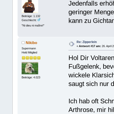
Jedenfalls erhö
geringer Menge
Beiträge: 1.132
kann zu Gichtan
Geschlecht:
"Ni dieu ni maître!"
Re: Zipperlein
Nikibo
«
Antwort #17 am:
26. April 
Supermann
Held Mitglied
Hol Dir Voltare
Fußgelenk, bevo
wickele Klarsic
Beiträge: 4.023
saugt sich nur d
Ich hab oft Sch
Arthrose, mir hi