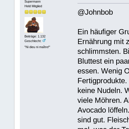
Supermann
Held Mitglied
@Johnbob
Ein häufiger Gr
Beiträge: 1.132
Ernährung mit z
Geschlecht:
"Ni dieu ni maître!"
schlimmsten. Bi
Bluttest ein pa
essen. Wenig O
Fertigprodukte.
keine Nudeln. W
viele Möhren. A
Avocado löffeln
sind gut. Fleis