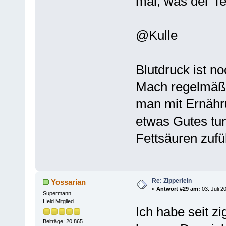
mal, was der Tes
@Kulle
Blutdruck ist n
Mach regelmäßi
man mit Ernähru
etwas Gutes tu
Fettsäuren zufü
Re: Zipperlein
Yossarian
«
Antwort #29 am:
03. Juli 2
Supermann
Held Mitglied
Ich habe seit z
Beiträge: 20.865