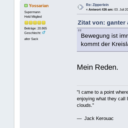
Re: Zipperlein
Yossarian
«
Antwort #26 am:
03. Juli 2
Supermann
Held Mitglied
Zitat von: ganter
Beiträge: 20.865
Geschlecht:
Bewegung ist im
alter Sack
kommt der Kreisla
Mein Reden.
"I came to a point where
enjoying what they call l
clouds."
— Jack Kerouac