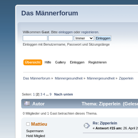
Das Männerforum
Willkommen
Gast
. Bitte
einloggen
oder
registrieren
.
Einloggen mit Benutzername, Passwort und Sitzungslänge
Übersicht
Hilfe
Gallery
Einloggen
Registrieren
Das Männerforum
»
Männergesundheit
»
Männergesundheit
»
Zipperlein
Seiten:
1
[
2
]
3
4
...
9
Nach unten
Autor
Thema: Zipperlein (Geles
0 Mitglieder und 1 Gast betrachten dieses Thema.
Re: Zipperlein
Mattieu
«
Antwort #15 am:
26. April 
Supermann
Held Mitglied