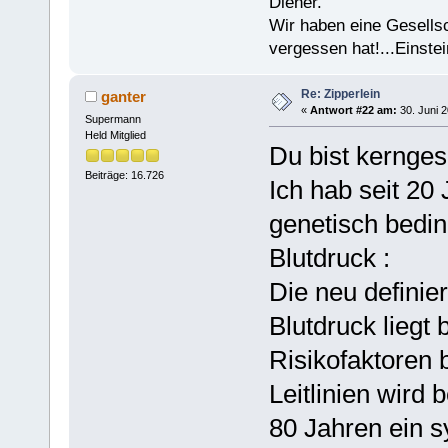
Diener.
Wir haben eine Gesells
vergessen hat!...Einstei
Re: Zipperlein
ganter
«
Antwort #22 am:
30. Juni 2
Supermann
Held Mitglied
Du bist kernges
Beiträge: 16.726
Ich hab seit 20
genetisch bedin
Blutdruck :
Die neu definie
Blutdruck liegt
Risikofaktoren
Leitlinien wird 
80 Jahren ein s