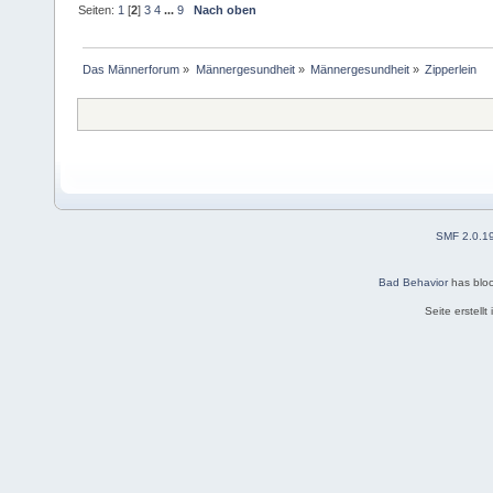
Seiten:
1
[
2
]
3
4
...
9
Nach oben
Das Männerforum
»
Männergesundheit
»
Männergesundheit
»
Zipperlein
SMF 2.0.1
Bad Behavior
has blo
Seite erstell