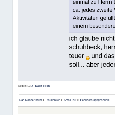
einmal zu Herrn 
ca. jedes zweit
Aktivitäten gefül
einem besondere
ich glaube nicht
schuhbeck, herr
teuer
und dass
soll... aber je
Seiten: [
1
]
2
Nach oben
Das Männerforum
»
Plaudereien
»
Small Talk
»
Hochzeitstagsgeschenk