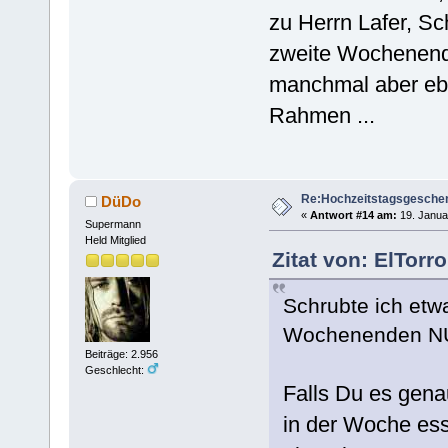
zu Herrn Lafer, S
zweite Wochenende 
manchmal aber eb
Rahmen ...
Re:Hochzeitstagsgesche
DüDo
«
Antwort #14 am:
19. Janua
Supermann
Held Mitglied
Zitat von: ElTorr
Schrubte ich etw
Wochenenden NUR
Beiträge: 2.956
Geschlecht:
Falls Du es genau
in der Woche ess