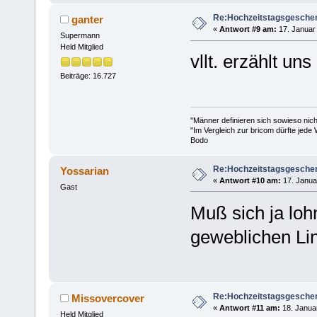
Re:Hochzeitstagsgesche
ganter
«
Antwort #9 am:
17. Januar 
Supermann
Held Mitglied
vllt. erzählt un
Beiträge: 16.727
"Männer definieren sich sowieso nic
"Im Vergleich zur bricom dürfte jede 
Bodo
Re:Hochzeitstagsgesche
Yossarian
«
Antwort #10 am:
17. Janua
Gast
Muß sich ja loh
geweblichen Lin
Re:Hochzeitstagsgesche
Missovercover
«
Antwort #11 am:
18. Januar
Held Mitglied