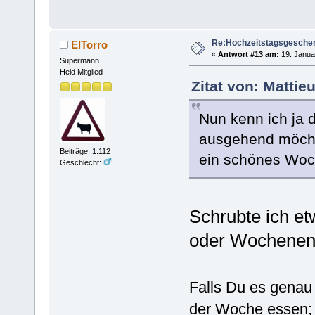
Re:Hochzeitstagsgesche
ElTorro
«
Antwort #13 am:
19. Janua
Supermann
Held Mitglied
Zitat von: Mattie
Nun kenn ich ja d
ausgehend möcht
Beiträge: 1.112
ein schönes Woch
Geschlecht:
Schrubte ich e
oder Wochenend
Falls Du es genau 
der Woche essen; 