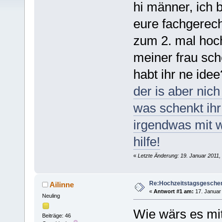
hi männer, ich 
eure fachgerec
zum 2. mal hoch
meiner frau sch
habt ihr ne ide
der is aber ni
was schenkt ih
irgendwas mit w
hilfe!
«
Letzte Änderung: 19. Januar 2011,
Re:Hochzeitstagsgesche
Ailinne
«
Antwort #1 am:
17. Januar 
Neuling
Wie wärs es mit
Beiträge: 46