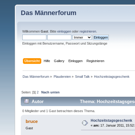
Das Männerforum
Willkommen
Gast
. Bitte
einloggen
oder
registrieren
.
Einloggen mit Benutzername, Passwort und Sitzungslänge
Übersicht
Hilfe
Gallery
Einloggen
Registrieren
Das Männerforum
»
Plaudereien
»
Small Talk
»
Hochzeitstagsgeschenk
Seiten: [
1
]
2
Nach unten
Autor
Thema: Hochzeitstagsges
0 Mitglieder und 1 Gast betrachten dieses Thema.
Hochzeitstagsgeschenk
bruce
«
am:
17. Januar 2011, 15:52:
Gast