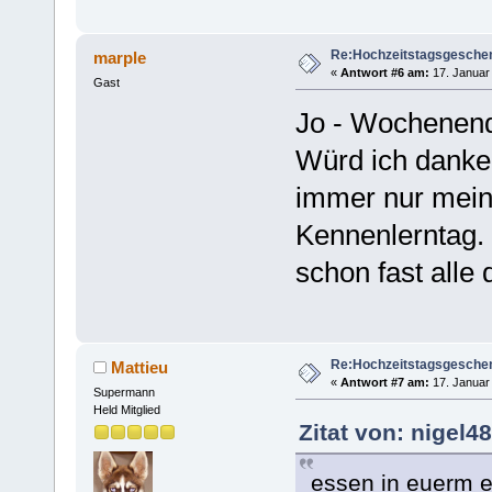
Re:Hochzeitstagsgesche
marple
«
Antwort #6 am:
17. Januar 
Gast
Jo - Wochenendt
Würd ich danke
immer nur mein
Kennenlerntag.
schon fast alle 
Re:Hochzeitstagsgesche
Mattieu
«
Antwort #7 am:
17. Januar 
Supermann
Held Mitglied
Zitat von: nigel4
essen in euerm er