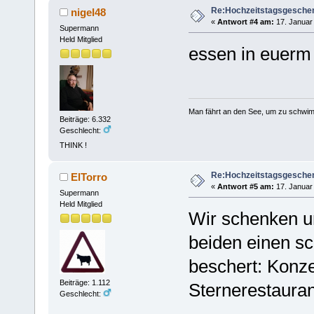
Re:Hochzeitstagsgesche
nigel48
«
Antwort #4 am:
17. Januar 
Supermann
Held Mitglied
essen in euerm e
Man fährt an den See, um zu schwim
Beiträge: 6.332
Geschlecht:
THINK !
Re:Hochzeitstagsgesche
ElTorro
«
Antwort #5 am:
17. Januar 
Supermann
Held Mitglied
Wir schenken u
beiden einen 
beschert: Konz
Beiträge: 1.112
Sternerestauran
Geschlecht: