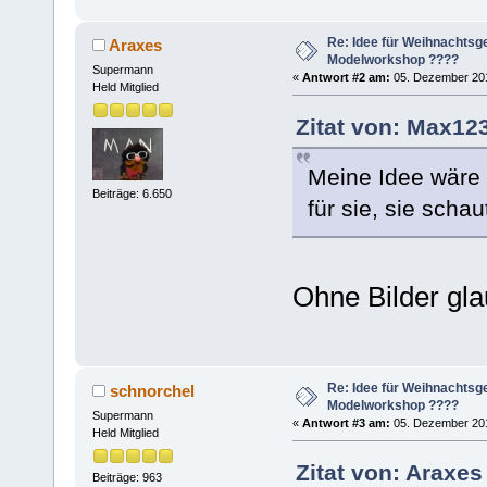
Re: Idee für Weihnachtsg
Araxes
Modelworkshop ????
Supermann
«
Antwort #2 am:
05. Dezember 201
Held Mitglied
Zitat von: Max12
Meine Idee wäre
Beiträge: 6.650
für sie, sie scha
Ohne Bilder gla
Re: Idee für Weihnachtsg
schnorchel
Modelworkshop ????
Supermann
«
Antwort #3 am:
05. Dezember 201
Held Mitglied
Zitat von: Araxe
Beiträge: 963