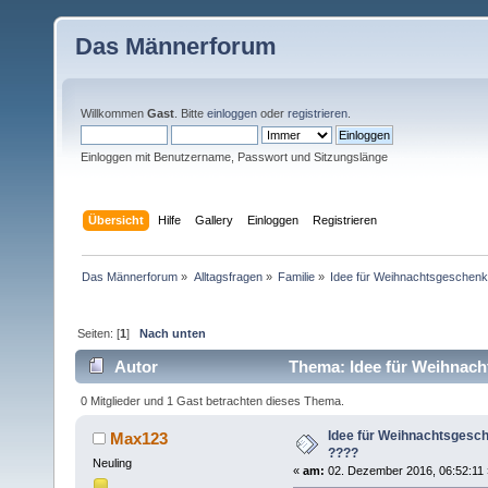
Das Männerforum
Willkommen
Gast
. Bitte
einloggen
oder
registrieren
.
Einloggen mit Benutzername, Passwort und Sitzungslänge
Übersicht
Hilfe
Gallery
Einloggen
Registrieren
Das Männerforum
»
Alltagsfragen
»
Familie
»
Idee für Weihnachtsgeschen
Seiten: [
1
]
Nach unten
Autor
Thema: Idee für Weihnach
0 Mitglieder und 1 Gast betrachten dieses Thema.
Idee für Weihnachtsgesc
Max123
????
Neuling
«
am:
02. Dezember 2016, 06:52:11 