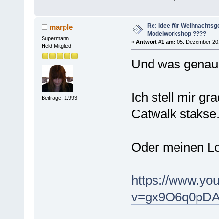
Re: Idee für Weihnachtsg
marple
Modelworkshop ????
Supermann
«
Antwort #1 am:
05. Dezember 201
Held Mitglied
Und was genau s
Ich stell mir gr
Beiträge: 1.993
Catwalk stakse.
Oder meinen Lo
https://www.yo
v=gx9O6q0pDA