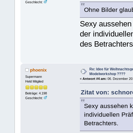
Geschlecht:
Ohne Bilder glaub
Sexy aussehen k
der individuell
des Betrachters
Re: Idee für Weihnachtsg
phoenix
Modelworkshop ????
Supermann
«
Antwort #4 am:
06. Dezember 201
Held Mitglied
Zitat von: schno
Beiträge: 4.198
Geschlecht:
Sexy aussehen ka
individuellen Prä
Betrachters.